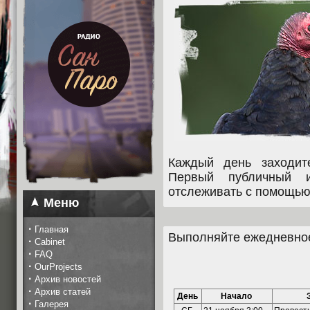
Каждый день заходит
Первый публичный и
отслеживать с помощью
Меню
·
Главная
Выполняйте ежедневное
·
Cabinet
·
FAQ
·
OurProjects
·
Архив новостей
·
Архив статей
День
Начало
·
Галерея