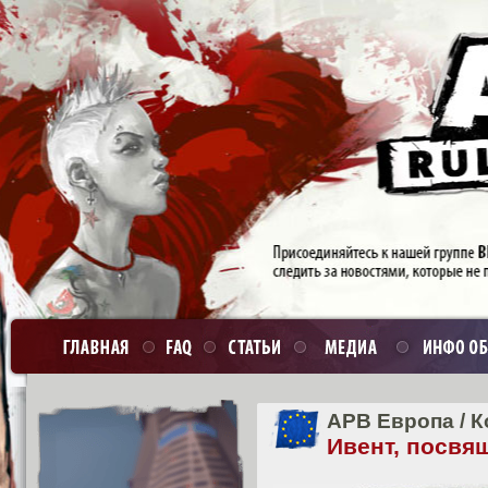
APB Европа
/
К
Ивент, посвя