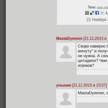
Теги:
apb re
21 Ноября 
MastaDyemon
[21.11.2015 в 
Скоро наверно б
минуту" и полу
не нужна. А ск
цитадели? Чем
игроков?
уныние
[21.11.2015 в 15:57]
MastaDyemon, и