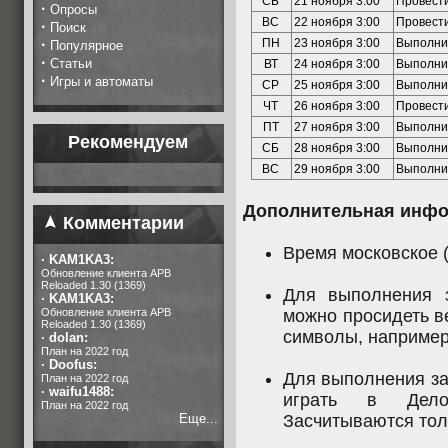
СБ
21 ноября 3:00
Провести
·
Опросы
ВС
22 ноября 3:00
Провести
·
Поиск
·
ПН
23 ноября 3:00
Выполни
Популярное
·
Статьи
ВТ
24 ноября 3:00
Выполни
·
Игры и автоматы
СР
25 ноября 3:00
Выполни
ЧТ
26 ноября 3:00
Провести
ПТ
27 ноября 3:00
Выполни
Рекомендуем
СБ
28 ноября 3:00
Выполни
ВС
29 ноября 3:00
Выполни
Дополнительная инфо
Комментарии
Время московское 
·
KAM1KA3:
Обновление клиента APB
Reloaded 1.30 (1369)
Для выполнения 
·
KAM1KA3:
Обновление клиента APB
можно просидеть в
Reloaded 1.30 (1369)
символы, например
·
dolan:
План на 2022 год
·
Doofus:
Для выполнения за
План на 2022 год
·
waifu1488:
играть в Дело
План на 2022 год
Еще...
Засчитываются тол