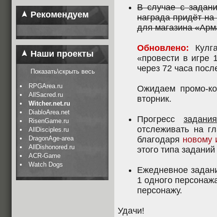
В случае с задани
Рекомендуем
награда придёт на
для магазина «Арм
Обновлено:
Кулг
Наши проекты
«провести в игре 1
через 72 часа посл
Показать\скрыть весь
RPGArea.ru
Ожидаем промо-ко
AllSacred.ru
вторник.
Witcher.net.ru
DiabloArea.net
Прогресс
задани
RisenGame.ru
отслеживать на гл
AllDisciples.ru
DragonAge-area
благодаря
новому 
AllDishonored.ru
этого типа заданий
ACR-Game
Watch Dogs
Ежедневное задани
1 одного персонаж
персонажу.
Удачи!