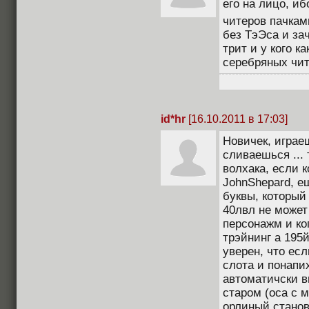
его на лицо, и
читеров пачкам
без ТэЭса и за
трит и у кого к
серебряных чит
id*hr
[16.10.2011 в 17:03]
Новичек, играе
сливаешься ... 
волхака, если к
JohnShepard, е
буквы, который 
40лвл не может
персонажм и ког
трэйнинг а 195й
уверен, что есл
слота и понапих
автоматичски в
старом (оса с 
орлиный станов