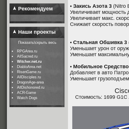
•
Закись Азота 3
(Nitro 
Рекомендуем
Увеличивает мощность 
Увеличивает макс. скоро
Снижает скорость повор
Наши проекты
•
Стальная Обшивка 3
Показать\скрыть весь
Уменьшает урон от ору
RPGArea.ru
Уменьшает максимальну
AllSacred.ru
Witcher.net.ru
•
Мобильное Средство
DiabloArea.net
RisenGame.ru
Добавляет в авто Патр
AllDisciples.ru
Уменьшает грузоподъем
DragonAge-area
AllDishonored.ru
Cisc
ACR-Game
Стоимость: 1699 G1C 
Watch Dogs