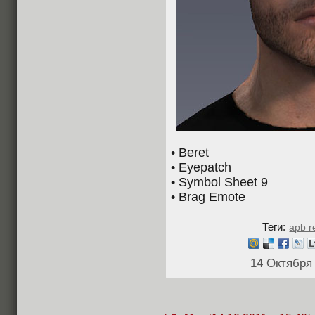
• Beret
• Eyepatch
• Symbol Sheet 9
• Brag Emote
Теги:
apb r
14 Октября