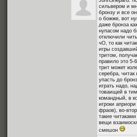
JohnShepard:"по
сильвером и мн
бронзу и все он
о божже, вот ну
даже бронза ка
нупасом надо бы
отключили читы,
чО, то как чита
игры создавший
тритом, получае
правило это 5-6
трит может кол
серебра, читак
упасть до брон
играть надо, н
товаищей в тимс
командный, в к
игроки априори
фраов), во-втор
такие читаками 
вещи взаимоскл
смешон