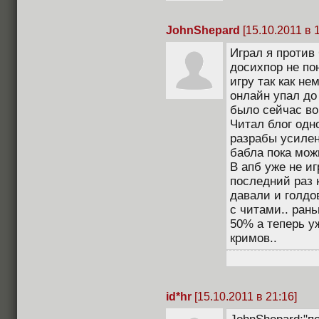
JohnShepard
[15.10.2011 в 1
Играл я против
досихпор не по
игру так как не
онлайн упал до
было сейчас во
Читал блог одн
разрабы усиле
бабла пока можн
В апб уже не и
последний раз 
давали и голдо
с читами.. ран
50% а теперь уж
кримов..
id*hr
[15.10.2011 в 21:16]