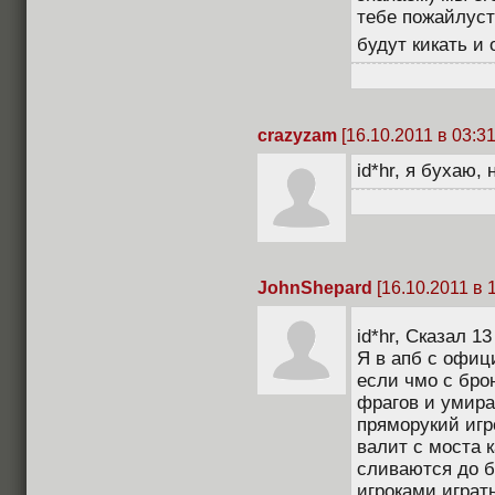
тебе пожайлуст
будут кикать и
crazyzam
[16.10.2011 в 03:31
id*hr, я бухаю, 
JohnShepard
[16.10.2011 в 1
id*hr, Сказал 1
Я в апб с офиц
если чмо с бро
фрагов и умира
пряморукий игр
валит с моста 
сливаются до б
игроками играт