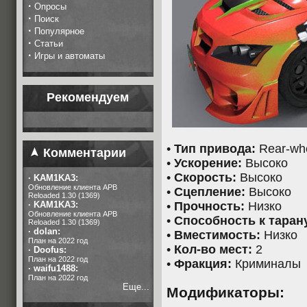
·
Опросы
·
Поиск
·
Популярное
·
Статьи
·
Игры и автоматы
Рекомендуем
•
Тип привода:
Rear-whe
Комментарии
•
Ускорение:
Высоко
•
Скорость:
Высоко
·
KAM1KA3:
Обновление клиента APB
•
Сцепление:
Высоко
Reloaded 1.30 (1369)
·
KAM1KA3:
•
Прочность:
Низко
Обновление клиента APB
•
Способность к таран
Reloaded 1.30 (1369)
·
dolan:
•
Вместимость:
Низко
План на 2022 год
•
Кол-во мест:
2
·
Doofus:
План на 2022 год
•
Фракция:
Криминалы
·
waifu1488:
План на 2022 год
Еще...
Модификаторы: