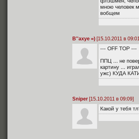
флэшмен, чело
мною человек му
вобщем
В''ахуе =)
[15.10.2011 в 09:01
--- OFF TOP ---
ППЦ ... не пове
картину ... игр
ужс) КУДА КАТ
Sniper
[15.10.2011 в 09:09]
Какой у тебя тл