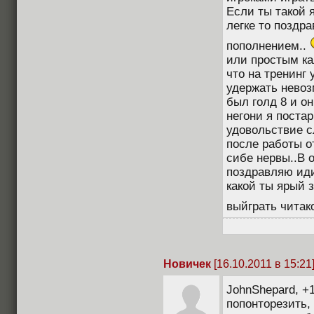
Если ты такой 
легке то поздр
пополнением..
или простым ка
что на тренинг
удержать невоз
был голд 8 и он
негони я поста
удовольствие с
после работы от
сибе нервы..В 
поздравляю иди
какой ты ярый з
выйграть читак
Новичек
[16.10.2011 в 15:21
JohnShepard, +
попонторезить, 