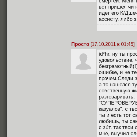
смертей. Меня 
вот пришел чит
идет его К/Дшеч
ассисту, либо з
Просто
[17.10.2011 в 01:45]
id*hr, ну ты пр
удовольствие, 
безграмотный(
ошибке, и не т
прочем.Следи з
а то нашелся ту
собственную жи
разговаривать, 
"СУПЕРОВЕРУБ
казуалов", с т
ты и есть тот 
любишь, ты сам
с збт, так твои
мне, выучил сл