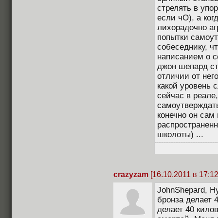
стрелять в упор
если чО), а ког
лихорадочно аг
попытки самоут
собеседнику, ч
написанием о се
джон шепард ст
отличии от нег
какой уровень 
сейчас в реале
самоутверждать
конечно он сам 
распространенн
школоты) ...
crazyzam
[16.10.2011 в 17:12
JohnShepard, Ну
бронза делает 4
делает 40 кило