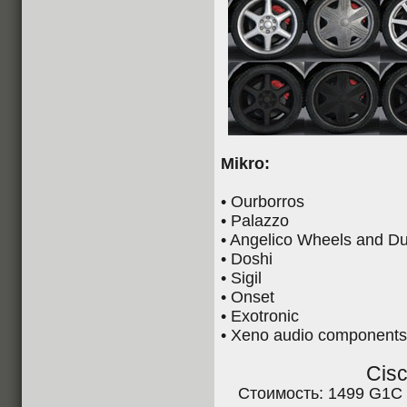
Mikro:
• Ourborros
• Palazzo
• Angelico Wheels and D
• Doshi
• Sigil
• Onset
• Exotronic
• Xeno audio components
Cisc
Стоимость: 1499 G1C 