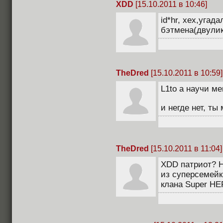
XDD
[15.10.2011 в 10:46]
id*hr, хех,угад
бэтмена(двулик
TheDred
[15.10.2011 в 10:59]
L1to а научи м
и негде нет, ты
TheDred
[15.10.2011 в 11:04]
XDD патриот? Н
из суперсемейки
клана Super H