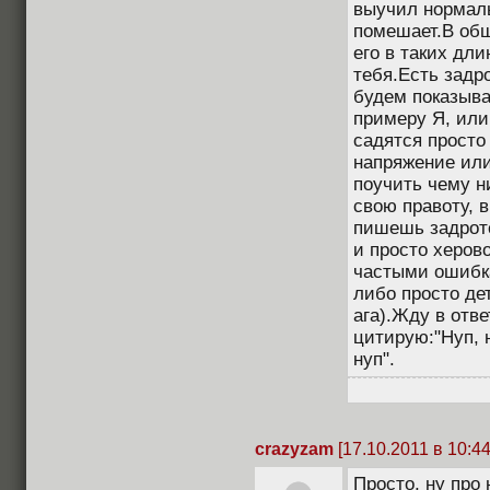
выучил нормаль
помешает.В общ
его в таких дли
тебя.Есть задр
будем показыва
примеру Я, или
садятся просто
напряжение или
поучить чему н
свою правоту, в
пишешь задрот
и просто херов
частыми ошибк
либо просто де
ага).Жду в отве
цитирую:"Нуп, 
нуп".
crazyzam
[17.10.2011 в 10:44
Просто, ну про