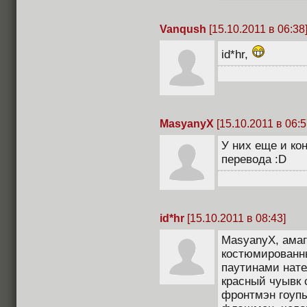
Vanqush
[15.10.2011 в 06:38
id*hr,
MasyanyX
[15.10.2011 в 06:5
У них еще и ко
перевода :D
id*hr
[15.10.2011 в 08:43]
MasyanyX, амаг
костюмированны
паутинами нате
красный чуывк 
фронтмэн гоупы