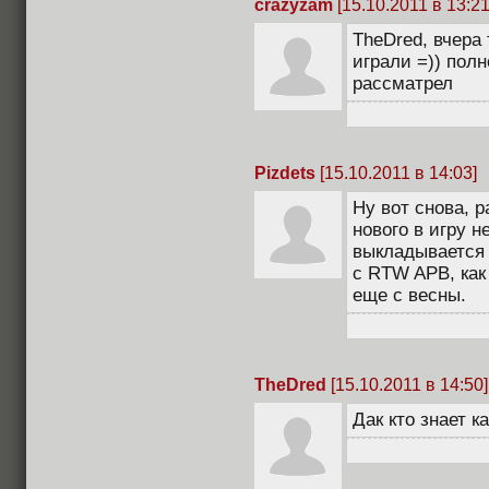
crazyzam
[15.10.2011 в 13:21
TheDred, вчера 
играли =)) полн
рассматрел
Pizdets
[15.10.2011 в 14:03]
Ну вот снова, 
нового в игру н
выкладывается 
с RTW APB, как
еще с весны.
TheDred
[15.10.2011 в 14:50]
Дак кто знает к