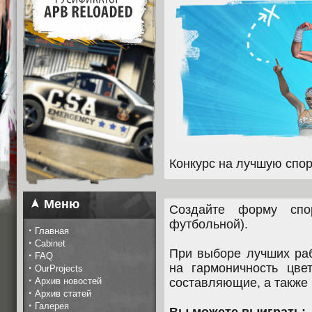
Конкурс на лучшую спо
Меню
Создайте форму спор
футбольной).
·
Главная
·
Cabinet
При выборе лучших раб
·
FAQ
на гармоничность цве
·
OurProjects
·
Архив новостей
составляющие, а также 
·
Архив статей
·
Галерея