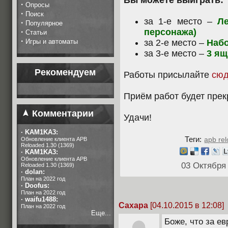
Вы можете выиграть:
·
Опросы
·
Поиск
за 1-е место –
Л
·
Популярное
персонажа)
·
Статьи
·
Игры и автоматы
за 2-е место –
Набо
за 3-е место –
3 ящ
Рекомендуем
Работы присылайте
сю
Приём работ будет пре
Комментарии
Удачи!
·
KAM1KA3:
Теги:
apb re
Обновление клиента APB
Reloaded 1.30 (1369)
·
KAM1KA3:
Обновление клиента APB
03 Октября
Reloaded 1.30 (1369)
·
dolan:
План на 2022 год
·
Doofus:
План на 2022 год
·
waifu1488:
Сахара
[04.10.2015 в 12:08]
План на 2022 год
Еще...
Боже, что за е