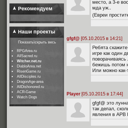
место, а 3-е во
мда уж..
Рекомендуем
(Евреи простит
Наши проекты
gfgf@
[05.10.2015 в 14:21]
Показать\скрыть весь
Ребята скажите 
RPGArea.ru
игре как один д
AllSacred.ru
поворачиваясь 
Witcher.net.ru
бежишь потом н
DiabloArea.net
Или можно как-
RisenGame.ru
AllDisciples.ru
DragonAge-area
AllDishonored.ru
ACR-Game
Player
[05.10.2015 в 17:44]
Watch Dogs
gfgf@ это лунн
так делал, скол
явления в APB 