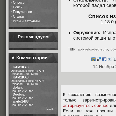
Стабильность:
Ис
·
Опросы
которой падал сер
·
Поиск
·
Популярное
Список из
·
Статьи
·
Игры и автоматы
1.18.0 
Окружение:
Испра
Рекомендуем
системой защиты от
,
Теги:
apb reloaded euro
об
Комментарии
14 Ноября 
·
KAM1KA3:
Обновление клиента APB
Reloaded 1.30 (1369)
·
KAM1KA3:
Обновление клиента APB
Reloaded 1.30 (1369)
·
dolan:
План на 2022 год
К сожалению, возможно
·
Doofus:
План на 2022 год
только зарегистриров
·
waifu1488:
авторизуйтесь сейчас
ил
План на 2022 год
Еще...
Если вы уже прошли п