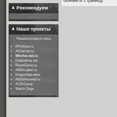
обновить страницу.
Рекомендуем
Наши проекты
Показать\скрыть весь
RPGArea.ru
AllSacred.ru
Witcher.net.ru
DiabloArea.net
RisenGame.ru
AllDisciples.ru
DragonAge-area
AllDishonored.ru
ACR-Game
Watch Dogs