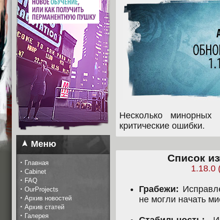
Несколько минорных 
критические ошибки.
Меню
Список из
·
Главная
1.18.0 
·
Cabinet
·
FAQ
Грабежи:
Исправле
·
OurProjects
·
Архив новостей
не могли начать м
·
Архив статей
·
Галерея