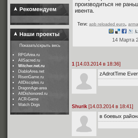
производиться не раньш
Рекомендуем
ивента.
,
Теги:
apb reloaded euro
arma
Наши проекты
14 Марта 
Показать\скрыть весь
RPGArea.ru
AllSacred.ru
1
[14.03.2014 в 18:36]
Witcher.net.ru
DiabloArea.net
zAdrotTime Even
RisenGame.ru
AllDisciples.ru
DragonAge-area
AllDishonored.ru
ACR-Game
Watch Dogs
Shurik
[14.03.2014 в 18:41]
в боевых район