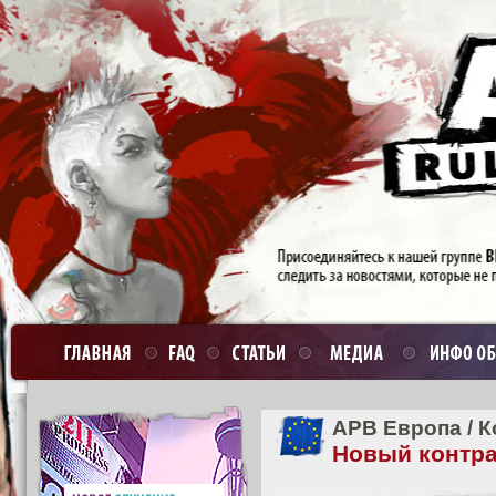
APB Европа
/
К
Новый контр