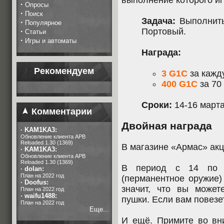
выполнение которого иг
·
Опросы
·
Поиск
Задача:
Выполнить
·
Популярное
Портовый.
·
Статьи
·
Игры и автоматы
Награда:
Рекомендуем
3 G1C
за кажд
400 G1C
за 70
Сроки:
14-16 марта
Комментарии
Двойная награда
·
KAM1KA3:
Обновление клиента APB
Reloaded 1.30 (1369)
В магазине «Армас» акц
·
KAM1KA3:
Обновление клиента APB
Reloaded 1.30 (1369)
В период с 14 по 
·
dolan:
План на 2022 год
(перманентное оружие)
·
Doofus:
значит, что вы может
План на 2022 год
·
waifu1488:
пушки. Если вам повезет
План на 2022 год
Еще...
И ещё. Примите во вни