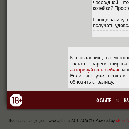
часов/дней, чт
копейки? Просто
Проще закинуть 
получать удово
К сожалению, возможно
только зарегистриров
авторизуйтесь сейчас
ил
Если вы уже прошли п
обновить страницу.
Все права защищены, www.apb-r.ru 2011-
2026 © / Powered by
sPaiz-