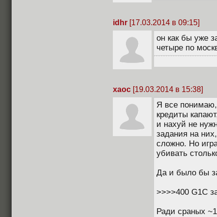
idhr
[17.03.2014 в 09:15]
он как бы уже з
четыре по моск
xaoc
[19.03.2014 в 15:38]
Я все понимаю,
кредиты капают,
и нахуй не нуж
задания на них
сложно. Но игр
убивать стольк
Да и было бы з
>>>>400 G1C з
Ради сраных ~1