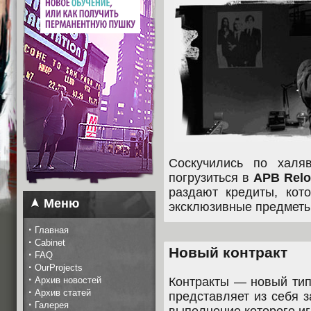
Соскучились по халя
погрузиться в
APB Rel
раздают кредиты, кот
Меню
эксклюзивные предметы
·
Главная
·
Cabinet
Новый контракт
·
FAQ
·
OurProjects
·
Архив новостей
Контракты — новый ти
·
Архив статей
представляет из себя 
·
Галерея