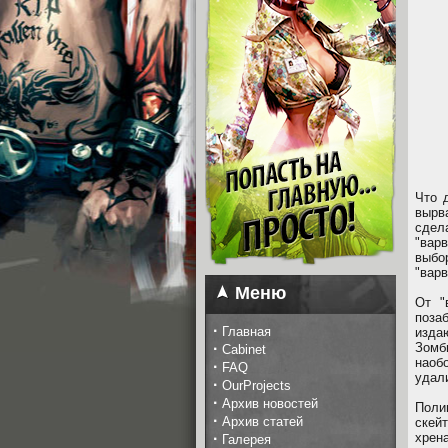
Что 
вырв
сдел
"вар
выбо
"варв
Меню
От "
поза
·
Главная
изда
·
Зомб
Cabinet
наоб
·
FAQ
удал
·
OurProjects
·
Архив новостей
Поли
·
Архив статей
скей
·
хрен
Галерея