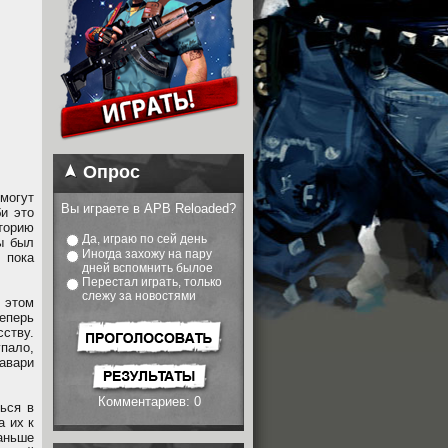
Опрос
смогут
Вы играете в APB Reloaded?
и это
торию
Да, играю по сей день
ы был
Иногда захожу на пару
 пока
дней вспомнить былое
Перестал играть, только
слежу за новостями
 этом
еперь
ству.
пало,
авари
Комментариев: 0
ься в
а их к
аньше