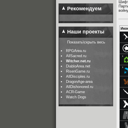
Шифт
Парт
Рекомендуем
войну
Ико
Наши проекты
Показать\скрыть весь
RPGArea.ru
AllSacred.ru
Witcher.net.ru
DiabloArea.net
RisenGame.ru
AllDisciples.ru
DragonAge-area
AllDishonored.ru
ACR-Game
Watch Dogs