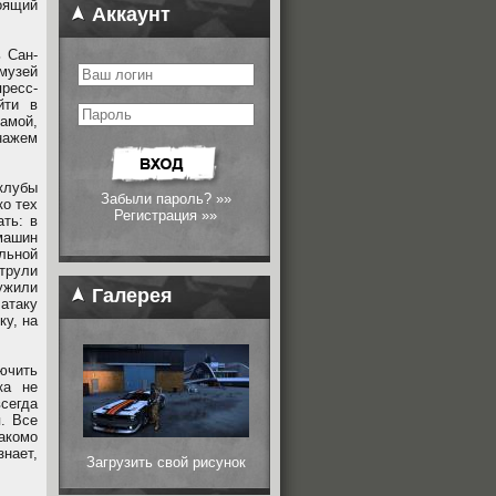
оящий
Аккаунт
 Сан-
 музей
ресс-
йти в
амой,
нажем
клубы
Забыли пароль? »»
ко тех
Регистрация »»
ть: в
машин
ьной
трули
ужили
Галерея
 атаку
ку, на
ючить
ка не
сегда
я. Все
накомо
знает,
Загрузить свой рисунок