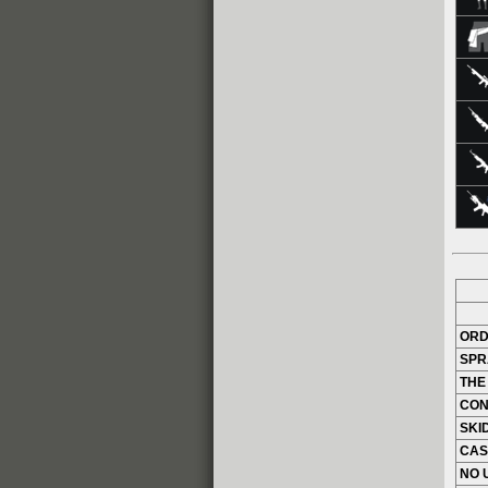
ORD
SPR
THE
CON
SKI
CAS
NO 