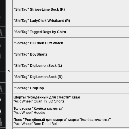
"ShifTag" StripeyLime Sock (R)
"ShifTag" LadyChek Wristband (R)
"ShifTag" Tagged Dogs by Chiro
"ShifTag" BluChek Cuff Watch
"ShifTag" BoyShorts
"ShifTag" DigiLemon Sock (L)
5
"ShifTag" DigiLemon Sock (R)
"ShifTag" CropTop
Шорты "Рождённый для смерти" Кван
"AcidWheel" Quan TY BD Shorts
Толстовка "Колёса кислоты"
"AcidWheel" Hoodie
Пояс "Рождённый для смерти" марки "Колёса кислоты"
"AcidWheel" Born Dead Belt