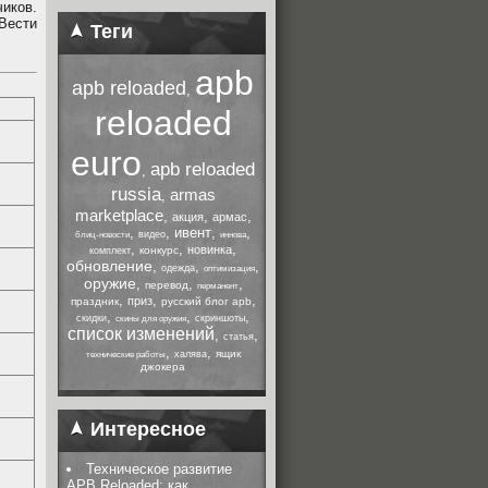
иков.
Вести
Теги
apb
apb reloaded
,
reloaded
euro
apb reloaded
,
russia
armas
,
marketplace
,
,
,
акция
армас
,
,
ивент
,
,
видео
блиц-новости
иннова
,
,
,
новинка
конкурс
комплект
обновление
,
,
,
одежда
оптимизация
оружие
,
,
,
перевод
перманент
,
,
,
приз
праздник
русский блог apb
,
,
,
скидки
скриншоты
скины для оружия
список изменений
,
,
статья
,
,
ящик
халява
технические работы
джокера
Интересное
Техническое развитие
APB Reloaded: как