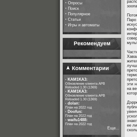
расп
·
Опросы
зоопа
·
Поиск
·
Популярное
Пото
·
Статьи
Паро
·
иску
Игры и автоматы
конф
инте
сове
Рекомендуем
муль
Част
Хава
жите
лучш
Комментарии
пре
терм
·
KAM1KA3:
прет
Обновление клиента APB
эти н
Reloaded 1.30 (1369)
на ве
·
KAM1KA3:
котор
Обновление клиента APB
Reloaded 1.30 (1369)
Дэрр
·
dolan:
публ
План на 2022 год
·
Doofus:
увен
План на 2022 год
уско
·
waifu1488:
знаю
План на 2022 год
ее ли
Еще...
сколь