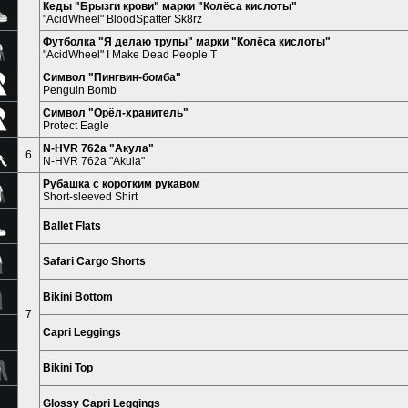
Кеды "Брызги крови" марки "Колёса кислоты"
"AcidWheel" BloodSpatter Sk8rz
Футболка "Я делаю трупы" марки "Колёса кислоты"
"AcidWheel" I Make Dead People T
Символ "Пингвин-бомба"
Penguin Bomb
Символ "Орёл-хранитель"
Protect Eagle
N-HVR 762a "Акула"
6
N-HVR 762a "Akula"
Рубашка с коротким рукавом
Short-sleeved Shirt
Ballet Flats
Safari Cargo Shorts
Bikini Bottom
7
Capri Leggings
Bikini Top
Glossy Capri Leggings