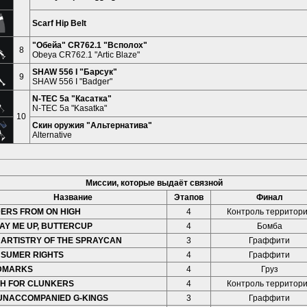
Scarf Hip Belt
"Обейа" CR762.1 "Всполох"
8
Obeya CR762.1 "Artic Blaze"
SHAW 556 I "Барсук"
9
SHAW 556 I "Badger"
N-TEC 5a "Касатка"
N-TEC 5a "Kasatka"
10
Скин оружия "Альтернатива"
Alternative
Миссии, которые выдаёт связной
Название
Этапов
Финал
ERS FROM ON HIGH
4
Контроль территор
AY ME UP, BUTTERCUP
4
Бомба
 ARTISTRY OF THE SPRAYCAN
3
Граффити
SUMER RIGHTS
4
Граффити
DMARKS
4
Груз
H FOR CLUNKERS
4
Контроль территор
UNACCOMPANIED G-KINGS
3
Граффити