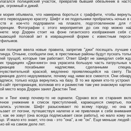
олагался полицейский участок, превратив бывший обезьянник в наст
рк, огромный и дикий.
м мэрия объявила, что намерена бороться с граффити, чтобы вернуть
 его первозданную красоту. Шифт и ее подельники пробрались ночью в
сств и кое-что подправили на плакате, подготовленном для п
еренции. Фотографии с этого мероприятия до сих пор можно на
рнете: мэр Дэррен стоит на фоне гигантского изображения себя с
ршающей половой акт в извращенной форме с известным персо
тфильмов.
ная полиция ввела новые правила, запретив "джи" посещать лучшие 
линда. Отныне, сообщили они, в престижные районы будут пускать толь
лей трущоб, которые там работают. Ответ Шифт не замедлил себя жда
их традициях «Джи-кингз» она украсила большую часть патрульных 
торианцев похабными надписями, сделанными специал
очувствительной краской, медленно проявляющейся на свету. Па
орианцев долго недоумевали, почему над ними все смеются. Они обнар
адписи, только когда вернулись на базу. В то же время кто-то устроил
б-сайт преторианцев, взломав его и разместив там уже знакомую картин
ой место мэра Дэррен занял Джастин Тенг.
ен и Тенг юмор почему-то не оценили. Однако все их старания вкл
ичное унижение в список преступлений, карающихся смертью, по
чались успехом. Шифт разыскивают по всему городу, но она в
льзает от погони, путешествуя налегке и не привлекая к себе внимани
т, как ее зовут (она всегда подписывает свои работы), но мало кому з
цо. И мало кто знает, что она - это "она", а не "он". Еще меньше людей 
ко ей на самом деле лет.