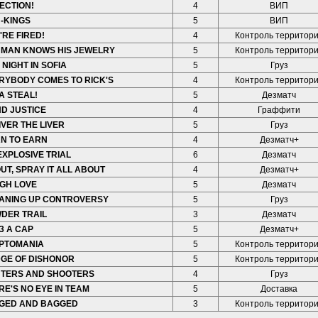
ECTION!
4
ВИП
-KINGS
5
ВИП
'RE FIRED!
4
Контроль территор
 MAN KNOWS HIS JEWELRY
5
Контроль территор
 NIGHT IN SOFIA
5
Груз
RYBODY COMES TO RICK'S
4
Контроль территор
 A STEAL!
5
Дезматч
ND JUSTICE
4
Граффити
IVER THE LIVER
5
Груз
N TO EARN
4
Дезматч+
EXPLOSIVE TRIAL
6
Дезматч
OUT, SPRAY IT ALL ABOUT
4
Дезматч+
GH LOVE
5
Дезматч
ANING UP CONTROVERSY
5
Груз
DER TRAIL
3
Дезматч
3 A CAP
5
Дезматч+
PTOMANIA
5
Контроль территор
GE OF DISHONOR
5
Контроль территор
TERS AND SHOOTERS
4
Груз
RE'S NO EYE IN TEAM
5
Доставка
GED AND BAGGED
3
Контроль территор