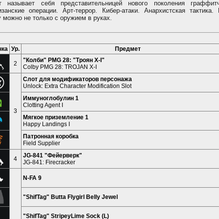
 называет себя представительницей нового поколения граффитч
изанские операции. Арт-террор. Кибер-атаки. Анархистская тактика. 
 можно не только с оружием в руках.
нка
Ур.
Предмет
"Колби" PMG 28: "Троян X-I"
2
Colby PMG 28: TROJAN X-I
Слот для модификаторов персонажа
Unlock: Extra Character Modification Slot
Иммуноглобулин 1
Clotting Agent I
3
Мягкое приземление 1
Happy Landings I
Патронная коробка
Field Supplier
JG-841 "Фейерверк"
4
JG-841: Firecracker
N-FA 9
"ShifTag" Butta Flygirl Belly Jewel
"ShifTag" StripeyLime Sock (L)