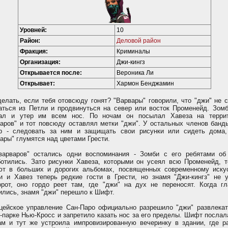
Уровней:
10
Район:
Деловой район
Фракция:
Криминалы
Организация:
Джи-кингз
Открывается после:
Вероника Ли
Открывает:
Хармон Бенджамин
делать, если тебя отовсюду гонят? "Варвары" говорили, что "джи" не 
аться из Петли и продвинуться на север или восток Променейд. Зомб
ал и утер им всем нос. По ночам он посылал Хавеза на терри
варов" и тот повсюду оставлял метки "джи". У остальных членов банд
р - следовать за ним и защищать свои рисунки или сидеть дома,
ары" глумятся над цветами Грести.
варваров" остались одни воспоминания - Зомби с его ребятами об
ботились. Зато рисунки Хавеза, которыми он усеял всю Променейд, т
ют в больших и дорогих альбомах, посвященных современному искус
и и Хавез теперь редкие гости в Грести, но знамя "Джи-кингз" не у
орот, оно гордо реет там, где "джи" на дух не переносят. Когда гл
ились, знамя "джи" перешло к Шифт.
цейское управление Сан-Паро официально разрешило "джи" развлекат
т-парке Нью-Кросс и запретило казать нос за его пределы. Шифт послал
ам и тут же устроила импровизированную вечеринку в здании, где р