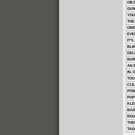
OBJ
GUN
YOU
THE
ONE
EVE
IT'S
BLI
DEL
BUR
AN 
IN, 
TOU
CLE
POW
POP
KLE
BAD
ROU
THE
TAG