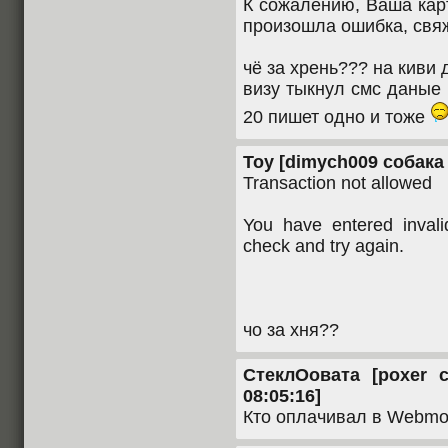
К сожалению, Ваша карт
произошла ошибка, свяж
чё за хрень??? на киви 
визу тыкнул смс даные
20 пишет одно и тоже
Toy [dimych009 собака m
Transaction not allowed
You have entered invali
check and try again.
чо за хня??
CтеклОовата [poxer с
08:05:16]
Кто оплачивал в Webmon