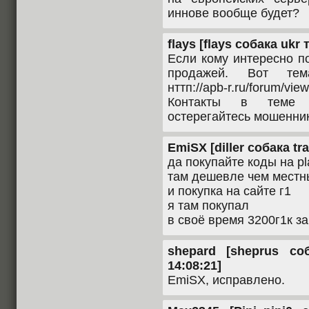
иннове вообще будет?
flays [flays собака ukr 
Если кому интересно п
продажей. Вот тем
нттп://apb-r.ru/forum/v
Контакты в теме (
остерегайтесь мошенни
EmiSX [diller собака tra
да покупайте коды на pla
там дешевле чем местн
и покупка на сайте г1
я там покупал
в своё время 3200г1к за
shepard [sheprus со
14:08:21]
EmiSX, исправлено.