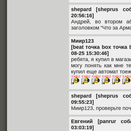
shepard [sheprus со
20:56:16]
Андрей, во втором а
заголовком "Что за Арма
Миир123
[beat точка box точка 
08-25 15:30:46]
ребята, я купил в мага
могу понять как мне т
купил еще автомат тоеж
shepard [sheprus со
09:55:23]
Миир123, проверьте поч
Евгений [panrur соб
03:03:19]