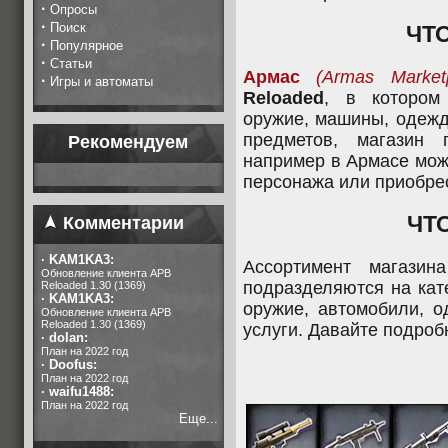
·
Опросы
·
Поиск
ЧТ
·
Популярное
·
Статьи
Армас
(Armas Market
·
Игры и автоматы
Reloaded
, в котором
оружие, машины, одежд
предметов, магазин 
Рекомендуем
например в Армасе мож
персонажа или приобре
ЧТ
Комментарии
·
KAM1KA3:
Ассортимент магазин
Обновление клиента APB
подразделяются на кат
Reloaded 1.30 (1369)
·
KAM1KA3:
оружие, автомобили, о
Обновление клиента APB
Reloaded 1.30 (1369)
услуги. Давайте подроб
·
dolan:
План на 2022 год
·
Doofus:
План на 2022 год
·
waifu1488:
План на 2022 год
Еще...