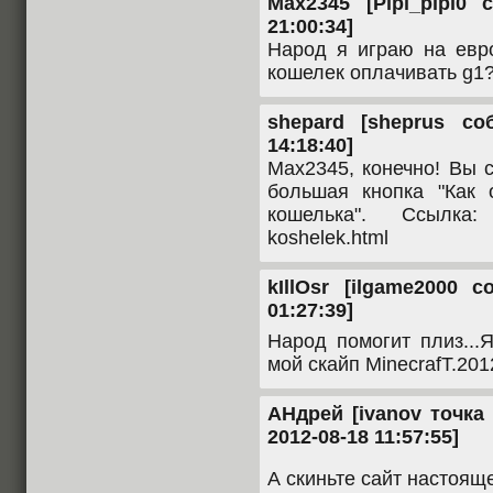
Max2345 [Pipi_pipi0 
21:00:34]
Народ я играю на евро
кошелек оплачивать g1
shepard [sheprus со
14:18:40]
Max2345, конечно! Вы 
большая кнопка "Как
кошелька". Ссылка: ap
koshelek.html
kIllOsr [ilgame2000 с
01:27:39]
Народ помогит плиз...
мой скайп MinecrafT.201
АНдрей [ivanov точка 
2012-08-18 11:57:55]
А скиньте сайт настоящ