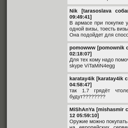
Nik [tarasoslava соб
09:49:41]
В армасе при покупке 
одной визы, тоесть визы
Она подойдет для спосо
pomowww [pomownik соб
02:18:07]
Для тех кому надо помо
skype ViTaMiN4egg
karatay4ik [karatay4ik 
04:58:47]
так 1.7 грядёт что
будут????????
MiShAnYa [mishasmir с
12 05:59:10]
Оружие можно покупать к
на европейских серв