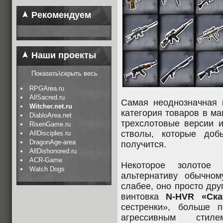
Рекомендуем
Наши проекты
Показать\скрыть весь
RPGArea.ru
AllSacred.ru
Самая неоднозначная 
Witcher.net.ru
категория товаров в ма
DiabloArea.net
трехслотовые версии и
RisenGame.ru
стволы, которые доб
AllDisciples.ru
DragonAge-area
получится.
AllDishonored.ru
ACR-Game
Некоторое золотое
Watch Dogs
альтернативу обычно
слабее, оно просто дру
винтовка
N-HVR «Ска
сестренки», больше 
агрессивным сти