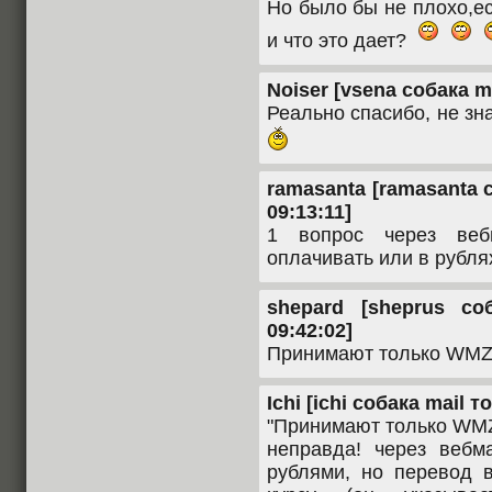
Но было бы не плохо,е
и что это дает?
Noiser [vsena собака ma
Реально спасибо, не з
ramasanta [ramasanta с
09:13:11]
1 вопрос через веб
оплачивать или в рубля
shepard [sheprus со
09:42:02]
Принимают только WMZ с
Ichi [ichi собака mail т
"Принимают только WMZ с
неправда! через вебм
рублями, но перевод 