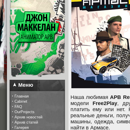
Меню
·
Главная
Наша любимая
APB Re
·
Cabinet
модели
Free2Play
, др
·
FAQ
платить ему или нет. 
·
OurProjects
реальные деньги, полу
·
Архив новостей
машины, одежда, симв
·
Архив статей
·
найти в Армасе.
Галерея