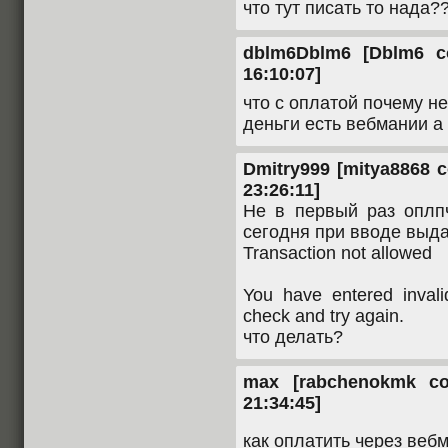
что тут писать то нада?
dblm6Dblm6 [Dblm6 со
16:10:07]
что с оплатой почему н
деньги есть вебмании а
Dmitry999 [mitya8868 с
23:26:11]
Не в первый раз оплпч
сегодня при вводе выд
Transaction not allowed
You have entered invali
check and try again.
что делать?
max [rabchenokmk со
21:34:45]
как оплатить через веб