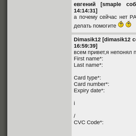
евгений [smaple соб
14:14:31]
а почему сейчас нет P
делать помогите
Dimasik12 [dimasik12 с
16:59:39]
всем привет,я непонял 
First name*:
Last name*:
Card type*:
Card number*:
Expiry date*:
i
/
CVC Code*: