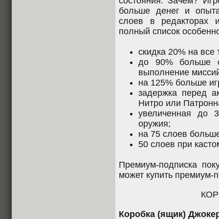
состояния. Зачем? Игр
больше денег и опыт
слоев в редакторах 
полный список особенно
скидка 20% на все
до 90% больше о
выполнение миссий
на 125% больше иг
задержка перед ак
Нитро или Патронн
увеличенная до 3
оружия;
на 75 слоев больш
50 слоев при касто
Премиум-подписка поку
может купить премиум-по
КОР
Коробка (ящик) Джоке