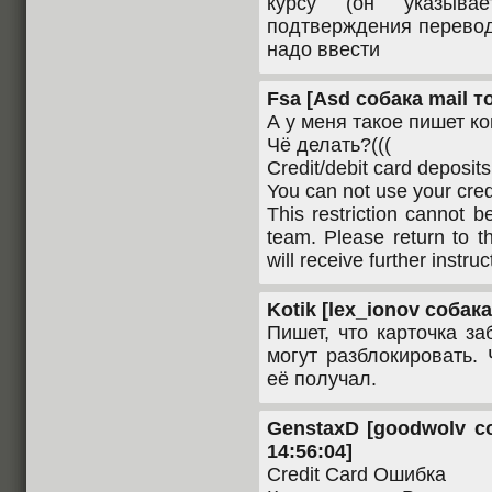
курсу (он указыва
подтверждения перево
надо ввести
Fsa [Asd собака mail то
А у меня такое пишет ко
Чё делать?(((
Credit/debit card deposit
You can not use your credi
This restriction cannot b
team. Please return to 
will receive further instruc
Kotik [lex_ionov собака 
Пишет, что карточка за
могут разблокировать.
её получал.
GenstaxD [goodwolv со
14:56:04]
Credit Card Ошибка