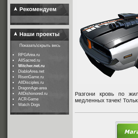
Рекомендуем
Наши проекты
Показать\скрыть весь
RPGArea.ru
AllSacred.ru
Witcher.net.ru
DiabloArea.net
RisenGame.ru
AllDisciples.ru
DragonAge-area
Разгони кровь по жи
AllDishonored.ru
ACR-Game
медленных тачек! Тольк
Watch Dogs