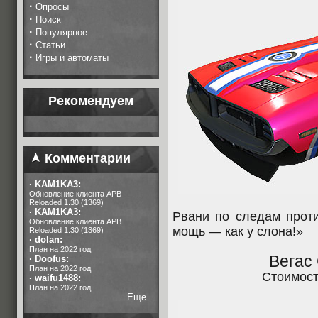
·
Опросы
·
Поиск
·
Популярное
·
Статьи
·
Игры и автоматы
Рекомендуем
Комментарии
·
KAM1KA3:
Обновление клиента APB
Reloaded 1.30 (1369)
·
KAM1KA3:
Рвани по следам проти
Обновление клиента APB
мощь — как у слона!»
Reloaded 1.30 (1369)
·
dolan:
План на 2022 год
Вегас
·
Doofus:
План на 2022 год
Стоимос
·
waifu1488:
План на 2022 год
Еще...