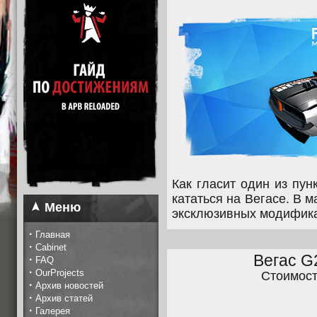
Как гласит один из пун
кататься на Вегасе. В м
Меню
эксклюзивных модифика
·
Главная
·
Cabinet
Вегас G
·
FAQ
·
OurProjects
Стоимос
·
Архив новостей
·
Архив статей
·
Галерея