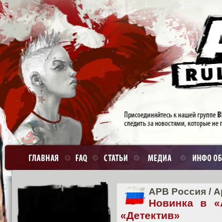
APB Россия
/
А
Новинка в «
«Детектив»