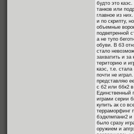
будто это каэс
танков или под
главное из них
и по скрипту, 
объемные ворон
подветренной с
а не тупо бегот
обуви. В б3 от
стало невозмож
захватить и за
територию и иг
каэс, т.е. стал
почти не играл.
представляю ее
с б2 или ббк2 
Единственный 
играми серии б
купить ак со в
терраморфинг п
бэдклмпани2 и 
было сразу игр
оружием и апгрэ