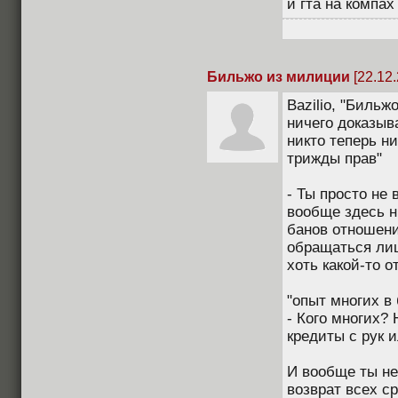
и гта на компа
Бильжо из милиции
[22.12.
Bazilio, "Бильж
ничего доказыв
никто теперь ни
трижды прав"
- Ты просто не 
вообще здесь ни
банов отношени
обращаться лиш
хоть какой-то от
"опыт многих в 
- Кого многих?
кредиты с рук 
И вообще ты не
возврат всех ср