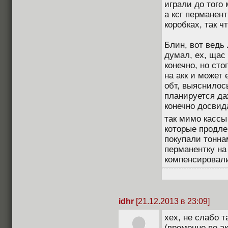
играли до того 
а ксг перманен
коробках, так чт
Блин, вот ведь 
думал, ех, щас
конечно, но сто
на акк и может 
обт, выяснилось
планируется да
конечно досвида
так мимо касс
которые продле
покупали тонна
перманентку на 
компенсировали 
idhr
[21.12.2013 в 23:09]
хех, не слабо т
(временно по ак