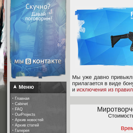
Мы уже давно привыкли
прилагается в виде бон
Меню
и
исключения из правил
·
Главная
·
Cabinet
Миротворч
·
FAQ
·
OurProjects
Стоимост
·
Архив новостей
·
Архив статей
Врем
·
Галерея