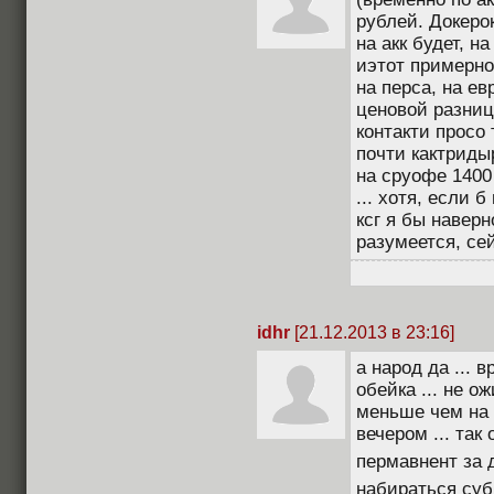
рублей. Докеро
на акк будет, н
иэтот примерно 
на перса, на е
ценовой разниц
контакти просо 
почти кактридыр
на сруофе 1400 
... хотя, если 
ксг я бы наверн
разумеется, сей
idhr
[21.12.2013 в 23:16]
а народ да ...
обейка ... не о
меньше чем на 
вечером ... так
пермавнент за 
набираться суб