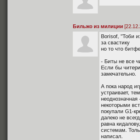
Бильжо из милиции
[22.12.
Borisof, "Тоби 
за свастику
но то что битф
- Биты не все ч
Если бы читер
замечательно.
А пока народ иг
устраивает, те
неоднозначная -
некоторыми вст
покупали G1-кре
далеко не всег
равна кидалову
системам. Толь
написал.