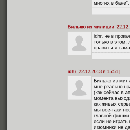
многих в бане".
Бильжо из милиции
[22.12.
idhr, не в прок
только в этом,
нравиться сама
idhr
[22.12.2013 в 15:51]
Бильжо из милиц
мне реально нр
(как сейчас в а
момента выхода
как живых серв
мы все-таки не
главной фишки 
если не играть 
изюминки не да