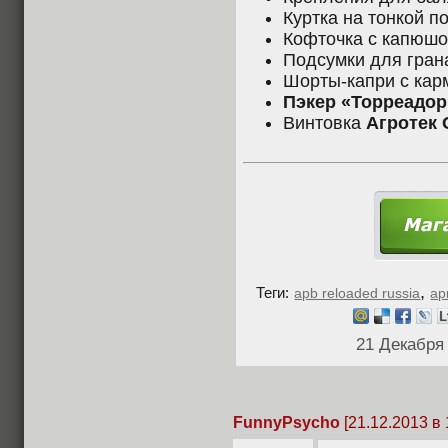
Куртка на тонкой п
Кофточка с капюшо
Подсумки для грана
Шорты-капри с кар
Пэкер «Торреадор
Винтовка
Агротек 
,
Теги:
apb reloaded russia
ар
21 Декабря
FunnyPsycho
[21.12.2013 в 