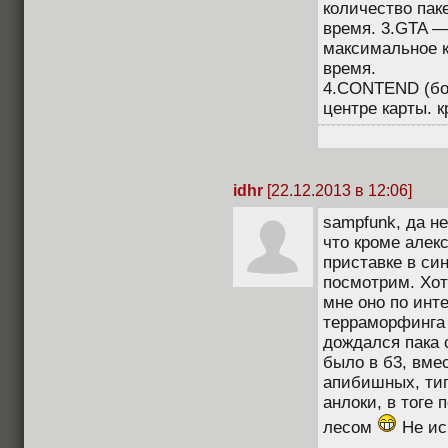
количество пак
время. 3.GTA — 
максимальное к
время.
4.CONTEND (бор
центре карты. к
idhr
[22.12.2013 в 12:06]
sampfunk, да не
что кроме алекс
приставке в син
посмотрим. Хот
мне оно по инт
терраморфинга з
дождался пака с
было в б3, вмес
апибишных, тип
анлоки, в тоге 
лесом
Не ис