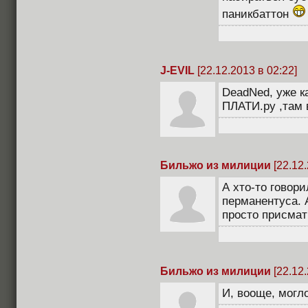
паникбаттон
J-EVIL
[22.12.2013 в 02:22]
DeadNed, уже ка
ПЛАТИ.ру ,там в
Бильжо из милиции
[22.12.
А хто-то говор
перманентуса. 
просто присмат
Бильжо из милиции
[22.12.
И, вооще, могл