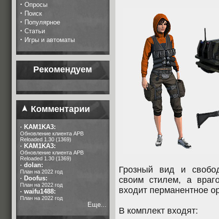
·
Опросы
·
Поиск
·
Популярное
·
Статьи
·
Игры и автоматы
Рекомендуем
Комментарии
·
KAM1KA3:
Обновление клиента APB
Reloaded 1.30 (1369)
·
KAM1KA3:
Обновление клиента APB
Reloaded 1.30 (1369)
·
dolan:
Грозный вид и свобо
План на 2022 год
·
Doofus:
своим стилем, а вра
План на 2022 год
входит перманентное о
·
waifu1488:
План на 2022 год
Еще...
В комплект входят: