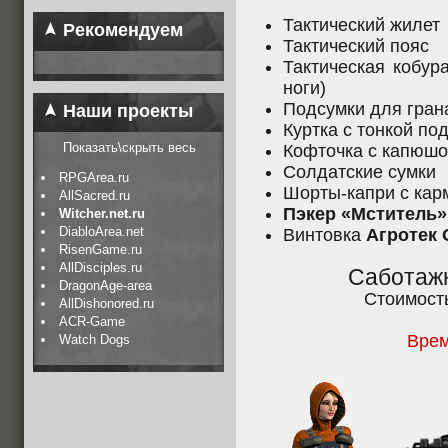
Тактический жилет
Рекомендуем
Тактический пояс
Тактическая кобур
ноги)
Подсумки для гран
Наши проекты
Куртка с тонкой по
Показать\скрыть весь
Кофточка с капюшо
Солдатские сумки
RPGArea.ru
Шорты-капри с кар
AllSacred.ru
Пэкер «Мститель»
Witcher.net.ru
DiabloArea.net
Винтовка
Агротек 
RisenGame.ru
AllDisciples.ru
Саботаж
DragonAge-area
Стоимост
AllDishonored.ru
ACR-Game
Врем
Watch Dogs