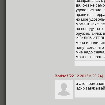
возвращаясь к р
да, они не само
удовольствие, э
нравится, терр
но мое удоволь
момент как я п
по поводу того,
оружие, анлок в
ИСКЛЮЧИТЕЛЬНО
меня и наличию 
получается что
мне надо сначал
можно ак прокач
Borisof
[22.12.2013 в 20:24]
и это перманен
идхр завязыва