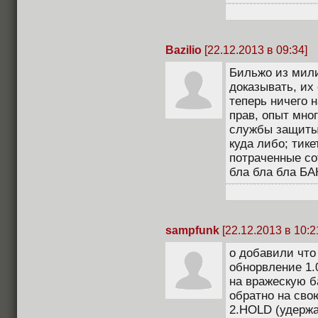
Bazilio
[22.12.2013 в 09:34]
Бильжо из мили
доказывать, их
теперь ничего 
прав, опыт мно
службы защиты 
куда либо; тике
потраченные со
бла бла бла БА
sampfunk
[22.12.2013 в 10:2
о добавили что
обнорвление 1.
на вражескую ба
обратно на свою
2.HOLD (удерж