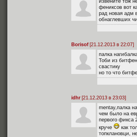
извените тож н
фениксов вот ка
рад новая адм 
обнаглевших чи
Borisof
[21.12.2013 в 22:07]
палка нагибалк
Тоби из битфен
свастику
но то что битф
idhr
[21.12.2013 в 23:03]
mentay,палка на
чем было на ев
первого фикса 2
круче
как то
топклановци, н