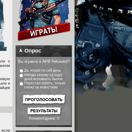
Опрос
али о
Вы играете в APB Reloaded?
анном
Да, играю по сей день
Иногда захожу на пару
новую
дней вспомнить былое
пыли и
Перестал играть, только
слежу за новостями
айцев
Комментариев: 0
 если