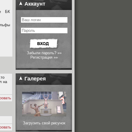
Аккаунт
ме БК
Эльфы
Забыли пароль? »»
Регистрация »»
,то
Галерея
л на
ровать
Загрузить свой рисунок
ровать