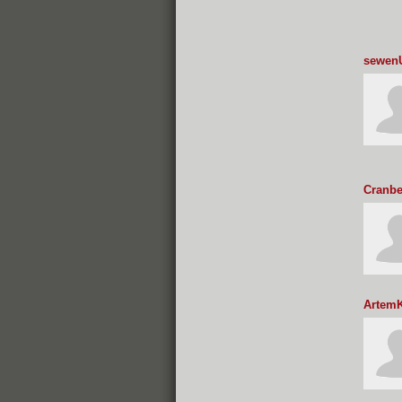
sewen
Cranbe
ArtemK