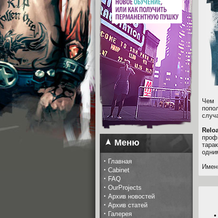
Чем 
попо
случ
Relo
проф
Меню
тара
одни
·
Главная
Имен
·
Cabinet
·
FAQ
·
OurProjects
·
Архив новостей
·
Архив статей
·
Галерея