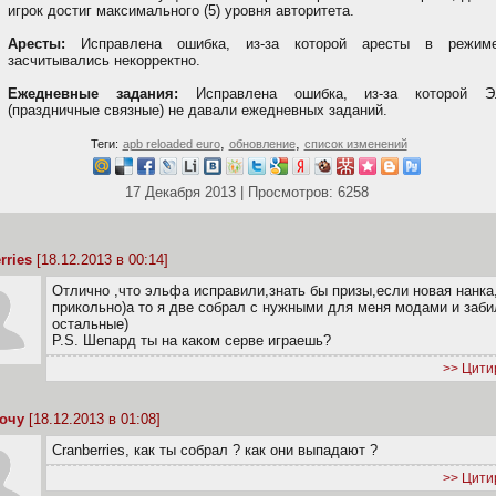
игрок достиг максимального (5) уровня авторитета.
Аресты:
Исправлена ошибка, из-за которой аресты в режи
засчитывались некорректно.
Ежедневные задания:
Исправлена ошибка, из-за которой 
(праздничные связные) не давали ежедневных заданий.
,
,
Теги:
apb reloaded euro
обновление
список изменений
17 Декабря 2013 | Просмотров: 6258
rries
[18.12.2013 в 00:14]
Отлично ,что эльфа исправили,знать бы призы,если новая нанка
прикольно)а то я две собрал с нужными для меня модами и заби
остальные)
P.S. Шепард ты на каком серве играешь?
>> Цити
хочу
[18.12.2013 в 01:08]
Cranberries, как ты собрал ? как они выпадают ?
>> Цити