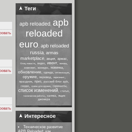
Теги
apb
apb reloaded
,
reloaded
ровать
euro
apb reloaded
,
russia
armas
,
marketplace
,
,
,
акция
армас
,
,
ивент
,
,
видео
блиц-новости
иннова
,
,
,
новинка
конкурс
комплект
ровать
обновление
,
,
,
одежда
оптимизация
оружие
,
,
,
перевод
перманент
,
,
,
приз
праздник
русский блог apb
,
,
,
скидки
скриншоты
скины для оружия
список изменений
,
,
статья
,
,
ящик
халява
технические работы
джокера
ровать
Интересное
Техническое развитие
APB Reloaded: как