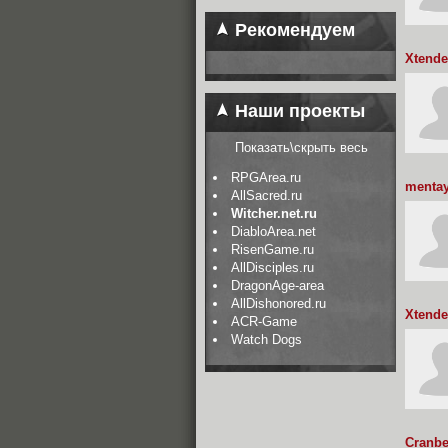
Рекомендуем
Xtende
Наши проекты
Показать\скрыть весь
RPGArea.ru
menta
AllSacred.ru
Witcher.net.ru
DiabloArea.net
RisenGame.ru
AllDisciples.ru
DragonAge-area
AllDishonored.ru
Xtende
ACR-Game
Watch Dogs
Cranbe