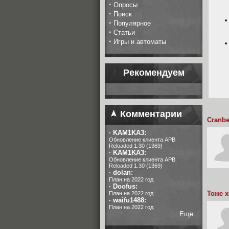
·
Опросы
·
Поиск
·
Популярное
·
Статьи
·
Игры и автоматы
Рекомендуем
Комментарии
Cranbe
·
KAM1KA3:
Обновление клиента APB
Reloaded 1.30 (1369)
·
KAM1KA3:
Обновление клиента APB
Reloaded 1.30 (1369)
·
dolan:
План на 2022 год
·
Doofus:
Тоже 
План на 2022 год
·
waifu1488:
План на 2022 год
Еще...