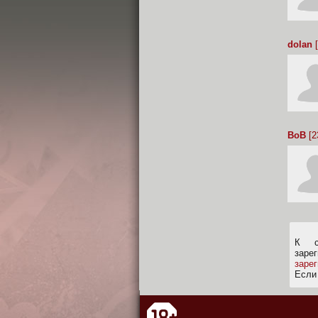
dolan
[
BoB
[2
К с
заре
заре
Если