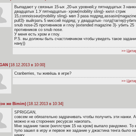
Выпадают у связных 15-ых ,20-ых уровней,у пятнадцатых 3 нанки
двадцатых 1.У пятнадцатых- хром(mobility sling)- килл стрик
15,connoisseur(mobility sling)- мвп 3 раза подряд,assasin(magazin
pull3)- выйграть 5 миссий подряд; у двадцатых- голд(таггер)-убит
snub nose-25 противников и глоу (extended magazine 3)- убить 25
противников со snub nose.
У меня есть хром и глоу.
P.S. вы должны быть счастливчиком чтобы увидеть такое задани
нану))
>> Цити
GGAN
[18.12.2013 в 10:00]
Cranberries, ты живёшь в игре?
>> Цити
 (он же Bimim)
[18.12.2013 в 10:34]
SPRIGGAN,
совсем не обязательно задрачивать чтобы получить эти нанки. 
можно и на сторонних ресурсах накопать.
Мне задание такое (киллстрик 15 на хром) выпало рандомно. То 
тупо зашел в игру и первое же задание у джастина тенга было н
нанку.