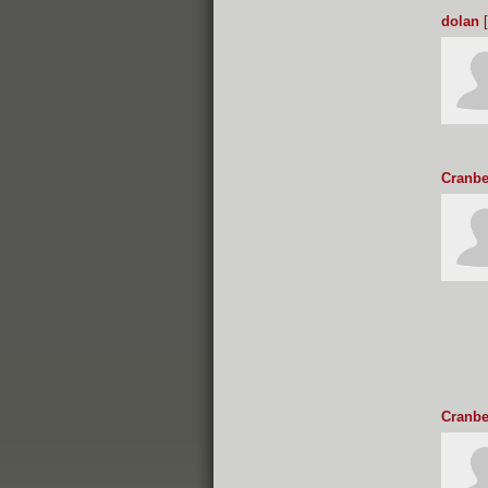
dolan
[
Cranbe
Cranbe