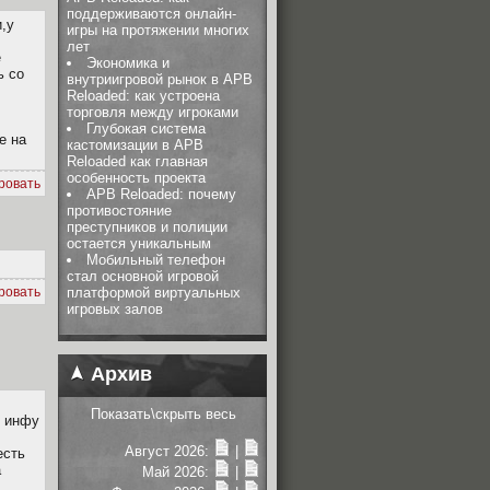
поддерживаются онлайн-
,у
игры на протяжении многих
лет
e
Экономика и
ь со
внутриигровой рынок в APB
Reloaded: как устроена
торговля между игроками
Глубокая система
е на
кастомизации в APB
Reloaded как главная
особенность проекта
ровать
APB Reloaded: почему
противостояние
преступников и полиции
остается уникальным
Мобильный телефон
стал основной игровой
ровать
платформой виртуальных
игровых залов
Архив
Показать\скрыть весь
А инфу
Август 2026:
|
есть
а
Май 2026:
|