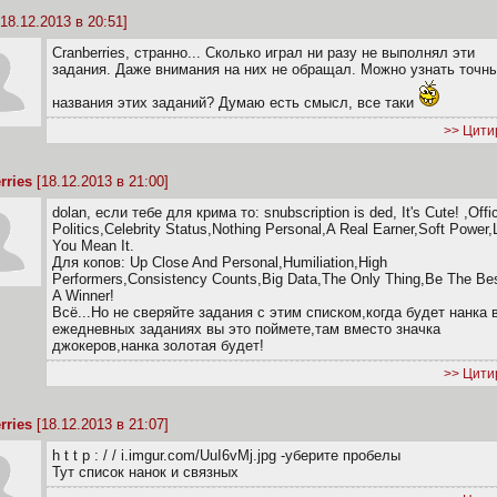
18.12.2013 в 20:51]
Cranberries, странно... Сколько играл ни разу не выполнял эти
задания. Даже внимания на них не обращал. Можно узнать точн
названия этих заданий? Думаю есть смысл, все таки
>> Цити
rries
[18.12.2013 в 21:00]
dolan, если тебе для крима то: snubscription is ded, It's Cute! ,Offi
Politics,Celebrity Status,Nothing Personal,A Real Earner,Soft Power,
You Mean It.
Для копов: Up Close And Personal,Humiliation,High
Performers,Consistency Counts,Big Data,The Only Thing,Be The Be
A Winner!
Всё...Но не сверяйте задания с этим списком,когда будет нанка 
ежедневных заданиях вы это поймете,там вместо значка
джокеров,нанка золотая будет!
>> Цити
rries
[18.12.2013 в 21:07]
h t t p : / / i.imgur.com/UuI6vMj.jpg -уберите пробелы
Тут список нанок и связных