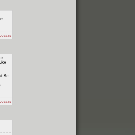
ые
ровать
ce
Like
st,Be
в
ровать