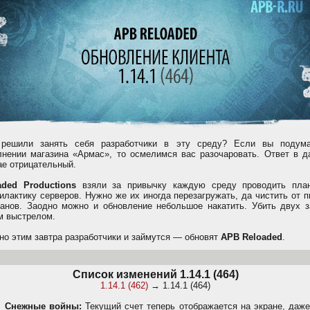
решили занять себя разработчики в эту среду? Если вы подум
лнении магазина «Армас», то осмелимся вас разочаровать. Ответ в д
ае отрицательный.
aded Productions
взяли за привычку каждую среду проводить пла
илактику серверов. Нужно же их иногда перезагружать, да чистить от 
канов. Заодно можно и обновление небольшое накатить. Убить двух з
м выстрелом.
но этим завтра разработчики и займутся — обновят
APB Reloaded
.
Список изменений 1.14.1 (464)
1.14.1 (462)
→ 1.14.1 (464)
Снежные войны:
Текущий счет теперь отображается на экране, даже