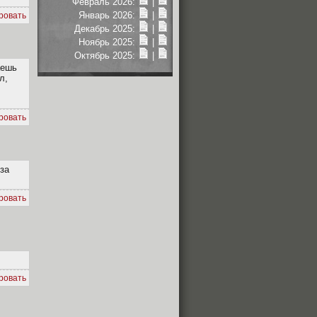
Февраль 2026:
|
Январь 2026:
|
ровать
Декабрь 2025:
|
Ноябрь 2025:
|
Октябрь 2025:
|
аешь
л,
ровать
за
ровать
ровать