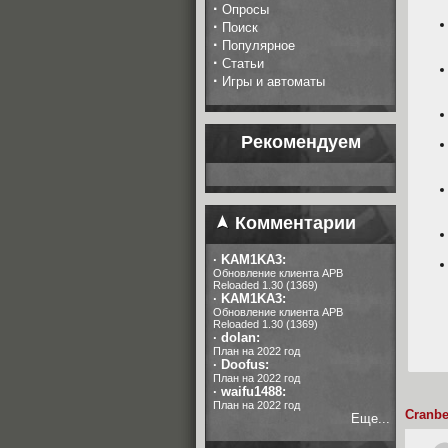
·
Опросы
·
Поиск
·
Популярное
·
Статьи
·
Игры и автоматы
Рекомендуем
Комментарии
·
KAM1KA3:
Обновление клиента APB
Reloaded 1.30 (1369)
·
KAM1KA3:
Обновление клиента APB
Reloaded 1.30 (1369)
·
dolan:
План на 2022 год
·
Doofus:
План на 2022 год
·
waifu1488:
План на 2022 год
Cranber
Еще...