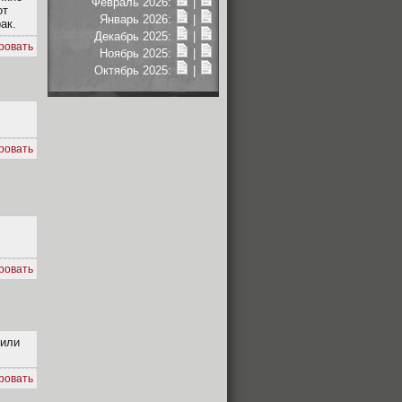
Февраль 2026:
|
от
Январь 2026:
|
ак.
Декабрь 2025:
|
ровать
Ноябрь 2025:
|
Октябрь 2025:
|
ровать
ровать
чили
ровать