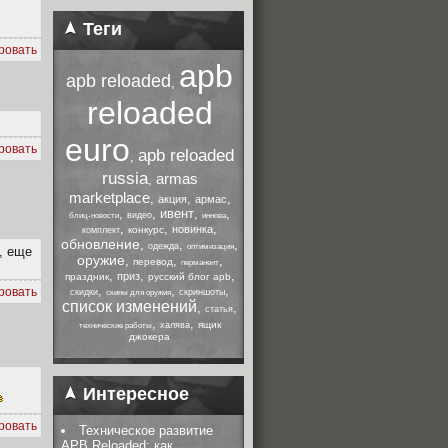
Теги
ровать
apb
apb reloaded
,
reloaded
euro
ровать
apb reloaded
,
russia
armas
,
marketplace
,
,
,
акция
армас
,
,
ивент
,
,
видео
блиц-новости
иннова
,
,
,
новинка
конкурс
комплект
обновление
,
,
,
одежда
оптимизация
, еще
оружие
,
,
,
перевод
перманент
,
,
,
приз
праздник
русский блог apb
,
,
,
ровать
скидки
скриншоты
скины для оружия
список изменений
,
,
статья
,
,
ящик
халява
технические работы
джокера
Интересное
ровать
Техническое развитие
APB Reloaded: как