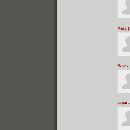
Макс
[
Алекс
aspart