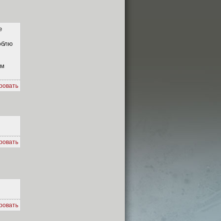
е
юблю
ом
ровать
ровать
ровать