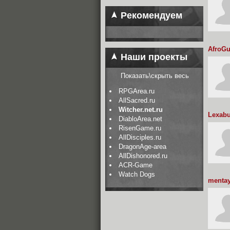
Рекомендуем
AfroGu
Наши проекты
Показать\скрыть весь
RPGArea.ru
AllSacred.ru
Witcher.net.ru
Lexab
DiabloArea.net
RisenGame.ru
AllDisciples.ru
DragonAge-area
AllDishonored.ru
ACR-Game
Watch Dogs
menta