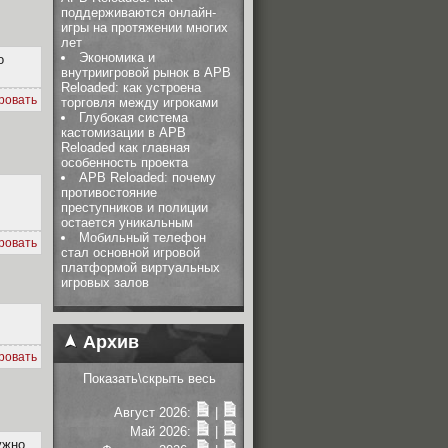
поддерживаются онлайн-
игры на протяжении многих
лет
Экономика и
о
внутриигровой рынок в APB
Reloaded: как устроена
ровать
торговля между игроками
Глубокая система
кастомизации в APB
Reloaded как главная
особенность проекта
APB Reloaded: почему
противостояние
преступников и полиции
остается уникальным
Мобильный телефон
ровать
стал основной игровой
платформой виртуальных
игровых залов
Архив
ровать
Показать\скрыть весь
Август 2026:
|
Май 2026:
|
ужно