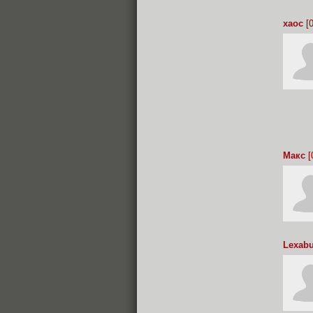
xaoc
[0
Макс
[
Lexab