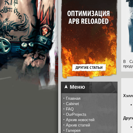
В Са
прод
Меню
Хэлл
·
Главная
·
Cabinet
·
FAQ
·
OurProjects
Друг
·
Архив новостей
·
Архив статей
·
Галерея