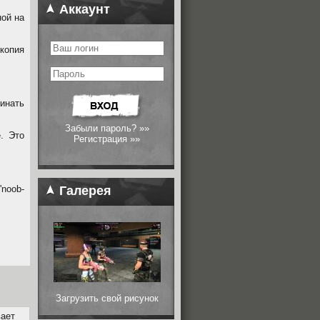
Аккаунт
ой на
 копия
нать
Забыли пароль? »»
. Это
Регистрация »»
noob-
Галерея
Загрузить свой рисунок
вает