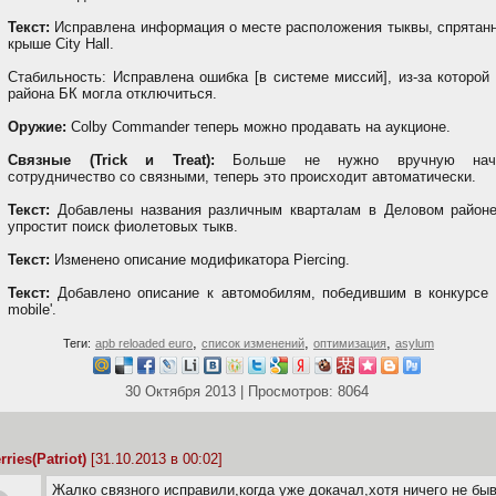
Текст:
Исправлена информация о месте расположения тыквы, спрятанн
крыше City Hall.
Стабильность: Исправлена ошибка [в системе миссий], из-за которой
района БК могла отключиться.
Оружие:
Colby Commander теперь можно продавать на аукционе.
Связные (Trick и Treat):
Больше не нужно вручную начи
сотрудничество со связными, теперь это происходит автоматически.
Текст:
Добавлены названия различным кварталам в Деловом районе
упростит поиск фиолетовых тыкв.
Текст:
Изменено описание модификатора Piercing.
Текст:
Добавлено описание к автомобилям, победившим в конкурсе '
mobile'.
,
,
,
Теги:
apb reloaded euro
список изменений
оптимизация
asylum
30 Октября 2013 | Просмотров: 8064
ries(Patriot)
[31.10.2013 в 00:02]
Жалко связного исправили,когда уже докачал,хотя ничего не бы