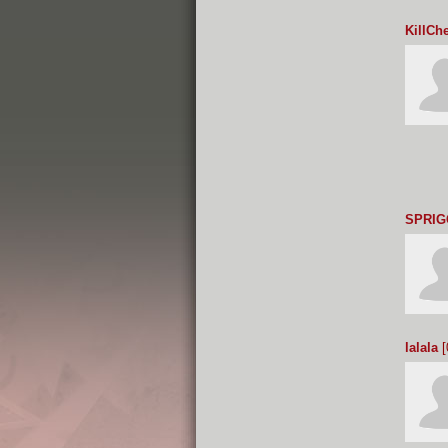
KillCh
SPRI
lalala
[