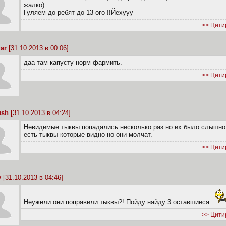
жалко)
Гуляем до ребят до 13-ого !!Йехууу
>> Цити
ar
[31.10.2013 в 00:06]
даа там капусту норм фармить.
>> Цити
ush
[31.10.2013 в 04:24]
Невидимые тыквы попадались несколько раз но их было слышно
есть тыквы которые видно но они молчат.
>> Цити
y
[31.10.2013 в 04:46]
Неужели они поправили тыквы?! Пойду найду 3 оставшиеся
>> Цити