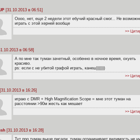
UP
[31.10.2013 в 06:51]
Оооо, нет, еще 2 недели этот ебучий красный смог... Не возможн
играть с этой херней вообще
>> Цити
1.10.2013 в 06:58]
А по мне так туман зачетный, особенно в ночное время, охуеть
красиво.
ps: если с не убитой графой играть, канеш)))))))
>> Цити
[31.10.2013 в 16:26]
играю с DMR + High Magnification Scope = мне этот туман на
расстоянии >90м жесть как мешает
>> Цити
ush
[31.10.2013 в 16:28]
Тут про туман выше писали, туман ограничивает видимость не н