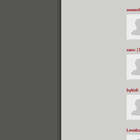
sewen
xaoc
[3
bykidi
Lexab