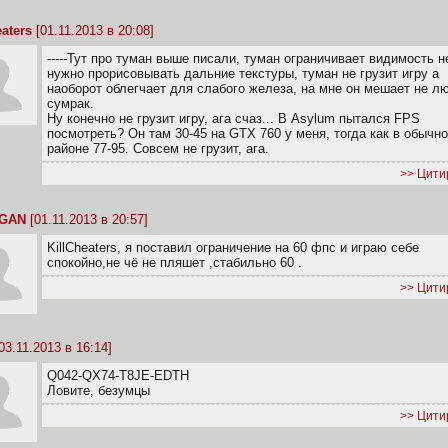
eaters
[01.11.2013 в 20:08]
-----Тут про туман выше писали, туман ограничивает видимость н
нужно прорисовывать дальние текстуры, туман не грузит игру а
наоборот облегчает для слабого железа, на мне он мешает не л
сумрак.
Ну конечно не грузит игру, ага счаз... В Asylum пытался FPS
посмотреть? Он там 30-45 на GTX 760 у меня, тогда как в обычн
районе 77-95. Совсем не грузит, ага.
>> Цити
GGAN
[01.11.2013 в 20:57]
KillCheaters, я поставил ограничение на 60 фпс и играю себе
спокойно,не чё не пляшет ,стабильно 60 .
>> Цити
03.11.2013 в 16:14]
Q042-QX74-T8JE-EDTH
Ловите, безумцы
>> Цити