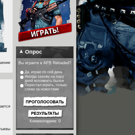
Опрос
шение
Вы играете в APB Reloaded?
Да, играю по сей день
Иногда захожу на пару
дней вспомнить былое
Перестал играть, только
слежу за новостями
ается
Комментариев: 0
тыквы