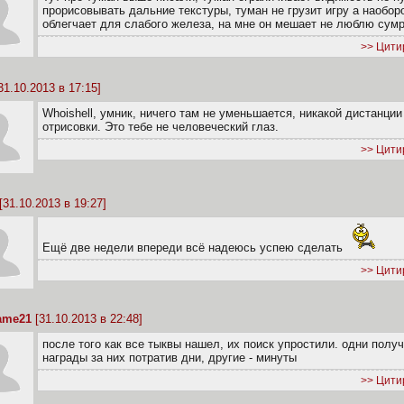
прорисовывать дальние текстуры, туман не грузит игру а наобор
облегчает для слабого железа, на мне он мешает не люблю сумр
>> Цити
31.10.2013 в 17:15]
Whoishell, умник, ничего там не уменьшается, никакой дистанции
отрисовки. Это тебе не человеческий глаз.
>> Цити
[31.10.2013 в 19:27]
Ещё две недели впереди всё надеюсь успею сделать
>> Цити
ame21
[31.10.2013 в 22:48]
после того как все тыквы нашел, их поиск упростили. одни полу
награды за них потратив дни, другие - минуты
>> Цити