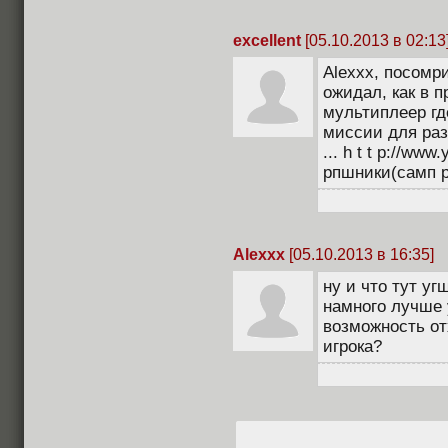
excellent
[05.10.2013 в 02:13
Alexxx, посомр
ожидал, как в 
мультиплеер гд
миссии для раз
... h t t p://w
рпшники(самп рп
Alexxx
[05.10.2013 в 16:35]
ну и что тут у
намного лучше 
возможность от
игрока?