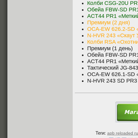
Колби CSG-20U PR2
Обейа FBW-SD PR1
ACT44 PR1 «Меткий
Премиум (2 дня)
OCA-EW 626.2-SD «
N-HVR 243 «Скаут У
Колби RSA «Охотни
Премиум (1 день)
Обейа FBW-SD PR1
ACT44 PR1 «Меткий
Тактический JG-843
OCA-EW 626.1-SD «
N-HVR 243 SD PR3 
Теги:
apb reloaded ru