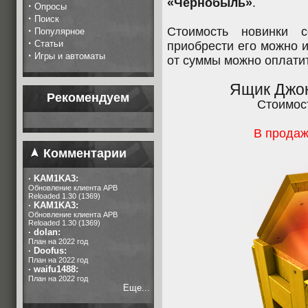
«Чернобыль»
.
·
Опросы
·
Поиск
·
Стоимость новинки с
Популярное
·
Статьи
приобрести его можно и
·
Игры и автоматы
от суммы можно оплати
Ящик Джо
Рекомендуем
Стоимос
В продаж
Комментарии
·
KAM1KA3:
Обновление клиента APB
Reloaded 1.30 (1369)
·
KAM1KA3:
Обновление клиента APB
Reloaded 1.30 (1369)
·
dolan:
План на 2022 год
·
Doofus:
План на 2022 год
·
waifu1488:
План на 2022 год
Еще...