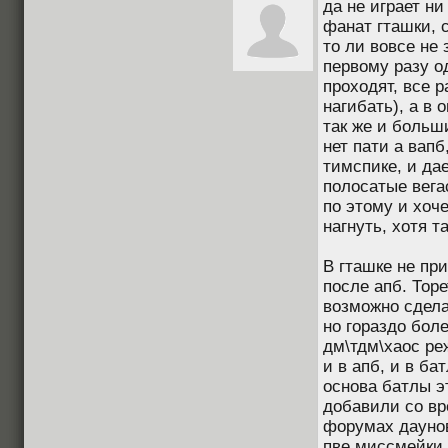
да не играет ни 
фанат гташки, с
то ли вовсе не 
первому разу 
проходят, все р
нагибать), а в 
так же и больши
нет пати а вапб
тимспике, и дае
полосатые вега
по этому и хоче
нагнуть, хотя т
В гташке не пр
после апб. Торе
возможно сдела
но гораздо бол
дм\тдм\хаос ре
и в апб, и в ба
основа батлы эт
добавили со в
форумах даунов
пве миссмейки в