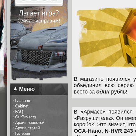
В магазине появился 
объединил всю серию 
Меню
всего за
один
рубль!
·
Главная
·
Cabinet
·
В «Армасе» появился 
FAQ
·
OurProjects
«Разрушитель». Он вме
·
Архив новостей
коробок. Это значит, чт
·
Архив статей
ОСА-Нано, N-HVR 243 
·
Галерея