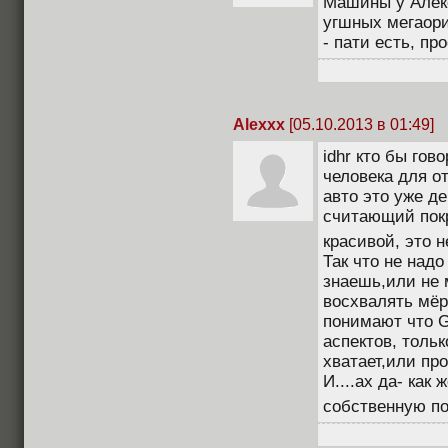
Машины у Алекс
угшных мегаори
- пати есть, про
Alexxx
[05.10.2013 в 01:49]
idhr кто бы гов
человека для от
авто это уже д
считающий покр
красивой, это 
Так что не надо
знаешь,или не 
восхвалять мёр
понимают что G
аспектов, тольк
хватает,или пр
И....ах да- как
собственную по