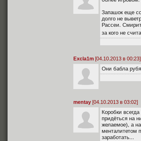
Запашок еще со
долго не вывет
Рассеи. Смирите
за кого не счит
Excla1m
[04.10.2013 в 00:23]
Они бабла рубя
mentay
[04.10.2013 в 03:02]
Коробки всегда
придёться на н
желаемое), а н
менталитетом 
заработать...