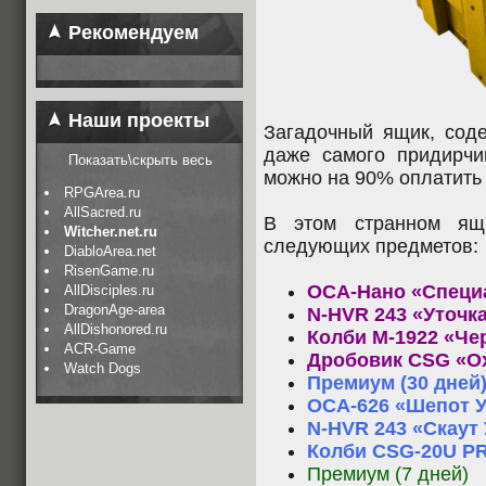
Рекомендуем
Наши проекты
Загадочный ящик, соде
даже самого придирчи
Показать\скрыть весь
можно на 90% оплатить
RPGArea.ru
AllSacred.ru
В этом странном ящ
Witcher.net.ru
следующих предметов:
DiabloArea.net
RisenGame.ru
ОСА-Нано «Специа
AllDisciples.ru
DragonAge-area
N-HVR 243 «Уточка
AllDishonored.ru
Колби M-1922 «Че
ACR-Game
Дробовик CSG «Ох
Watch Dogs
Премиум (30 дней
OCA-626 «Шепот У
N-HVR 243 «Скаут 
Колби CSG-20U PR
Премиум (7 дней)