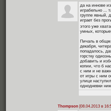
да на иннове из
играбельно ...
группе явный, 
играет без про
этого уже хват
умных, которые 
Пичаль в общм,
декабря, читер
попадалось, да
горстку одиозн
добавить и изб
копии, что б на
с ним и не важ
от игры с ним 
улице наступил
однодневки ник
Thompson
[08.04.2013 в 16: