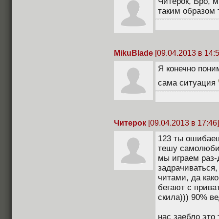
Читерок, Бро, 
таким образом
MikuBlade
[09.04.2013 в 14:5
Я конечно пони
сама ситуация
Читерок
[09.04.2013 в 17:46]
123 ты ошибаеш
тешу самолюби
мы играем раз-
задрачиваться,
читами, да како
бегают с прива
скила))) 90% ве
нас заебло это 