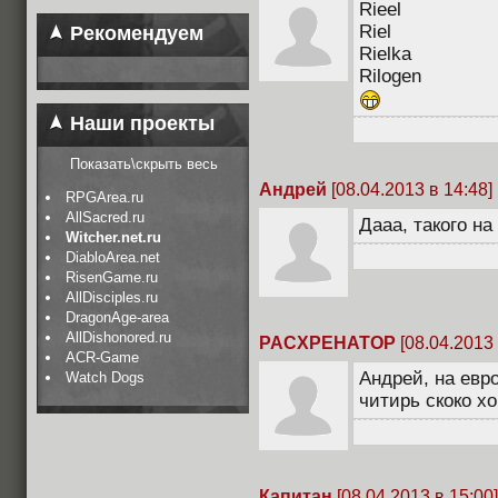
Rieel
Riel
Рекомендуем
Rielka
Rilogen
Наши проекты
Показать\скрыть весь
Андрей
[08.04.2013 в 14:48]
RPGArea.ru
AllSacred.ru
Дааа, такого на
Witcher.net.ru
DiabloArea.net
RisenGame.ru
AllDisciples.ru
DragonAge-area
AllDishonored.ru
PACXPEHATOP
[08.04.2013 
ACR-Game
Андрей, на евр
Watch Dogs
читирь скоко х
Капитан
[08.04.2013 в 15:00]