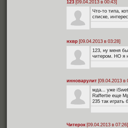
123
[09.04.2013 в 00:43]
Что-то типа, ко
списке, интере
нхвр
[09.04.2013 в 03:28]
123, ну меня б
читером. НО я н
инноварулит
[09.04.2013 в 
мда... уже iSw
Raffertie еще 
235 так играть 
Читерок
[09.04.2013 в 07:26]