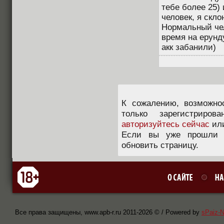
тебе более 25)
человек, я скло
Нормальный чел
время на ерунд
акк забанили)
К сожалению, возможно
только зарегистриров
авторизуйтесь сейчас
ил
Если вы уже прошли п
обновить страницу.
Все права защищены, www.apb-r.ru 2011-
2026 © / Powered by
sPaiz-