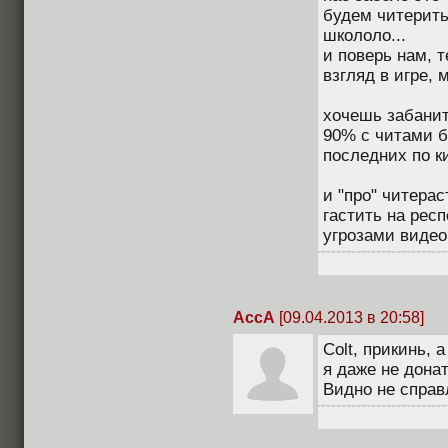
будем читерить
школоло...
и поверь нам, 
взгляд в игре, 
хочешь забанит
90% с читами б
последних по к
и "про" читера
гастить на рес
угрозами видео
AccA
[09.04.2013 в 20:58]
Colt, прикинь, 
я даже не донат
Видно не справл