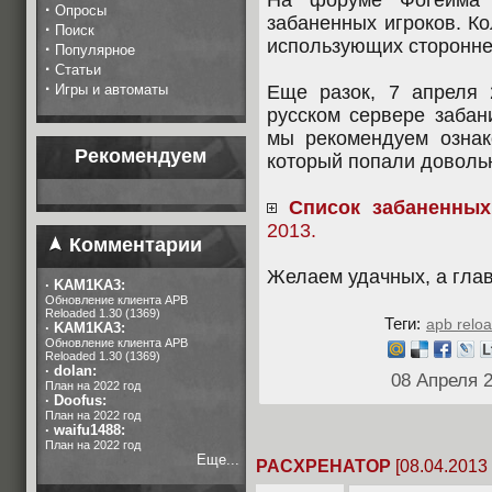
На форуме Фогейма 
·
Опросы
забаненных игроков. К
·
Поиск
использующих стороннее
·
Популярное
·
Статьи
·
Игры и автоматы
Еще разок, 7 апреля 
русском сервере забан
мы рекомендуем ознак
Рекомендуем
который попали доволь
Список забаненных
2013.
Комментарии
Желаем удачных, а глав
·
KAM1KA3:
Обновление клиента APB
Reloaded 1.30 (1369)
Теги:
apb reloa
·
KAM1KA3:
Обновление клиента APB
Reloaded 1.30 (1369)
·
dolan:
08 Апреля 
План на 2022 год
·
Doofus:
План на 2022 год
·
waifu1488:
План на 2022 год
Еще...
PACXPEHATOP
[08.04.2013 