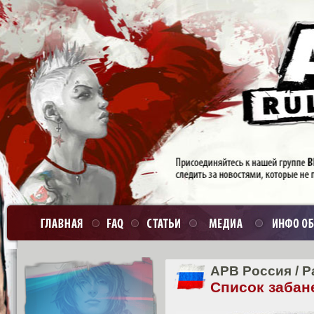
APB Россия
/
Р
Список забан