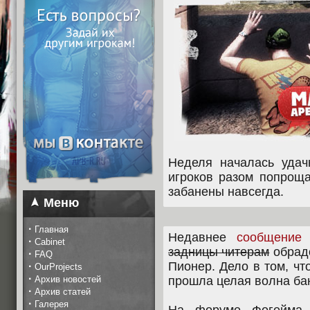
Неделя началась удач
игроков разом попрощ
забанены навсегда.
Меню
·
Главная
Недавнее
сообщение 
·
Cabinet
задницы читерам
обрадо
·
FAQ
Пионер. Дело в том, чт
·
OurProjects
·
Архив новостей
прошла целая волна ба
·
Архив статей
·
Галерея