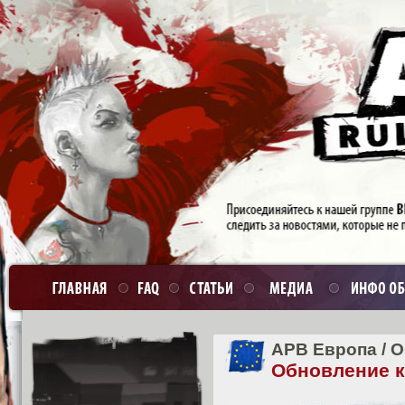
APB Европа
/
О
Обновление кл