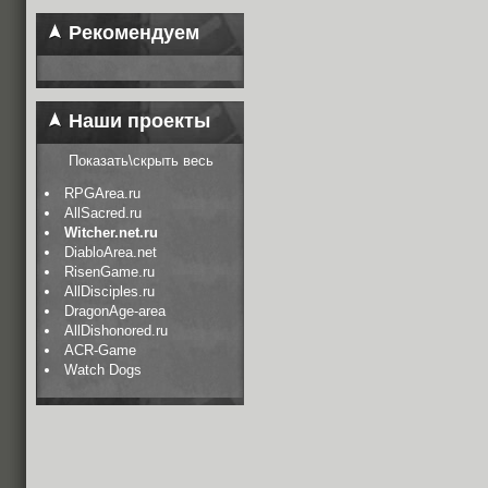
Рекомендуем
Наши проекты
Показать\скрыть весь
RPGArea.ru
AllSacred.ru
Witcher.net.ru
DiabloArea.net
RisenGame.ru
AllDisciples.ru
DragonAge-area
AllDishonored.ru
ACR-Game
Watch Dogs