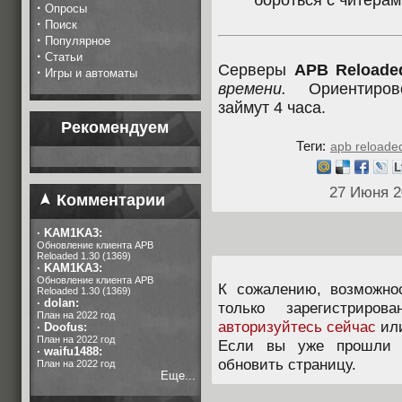
бороться с читерам
·
Опросы
·
Поиск
·
Популярное
·
Статьи
Серверы
APB Reloade
·
Игры и автоматы
времени.
Ориентирово
займут 4 часа.
Рекомендуем
Теги:
apb reloade
27 Июня 2
Комментарии
·
KAM1KA3:
Обновление клиента APB
Reloaded 1.30 (1369)
·
KAM1KA3:
Обновление клиента APB
К сожалению, возможно
Reloaded 1.30 (1369)
·
dolan:
только зарегистриров
План на 2022 год
авторизуйтесь сейчас
ил
·
Doofus:
План на 2022 год
Если вы уже прошли п
·
waifu1488:
обновить страницу.
План на 2022 год
Еще...