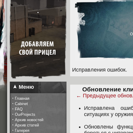
Исправления ошибок.
Меню
Обновление клие
← Предыдущее обнов
·
Главная
·
Cabinet
Исправлена ошиб
·
FAQ
ситуациях у оружия
·
OurProjects
·
Архив новостей
·
Архив статей
Обновлены функци
·
Галерея