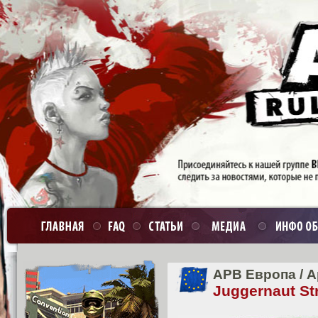
APB Европа
/
А
Juggernaut St