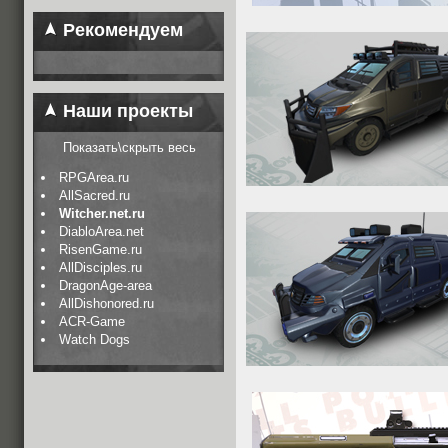
Рекомендуем
Наши проекты
Показать\скрыть весь
RPGArea.ru
AllSacred.ru
Witcher.net.ru
DiabloArea.net
RisenGame.ru
AllDisciples.ru
DragonAge-area
AllDishonored.ru
ACR-Game
Watch Dogs