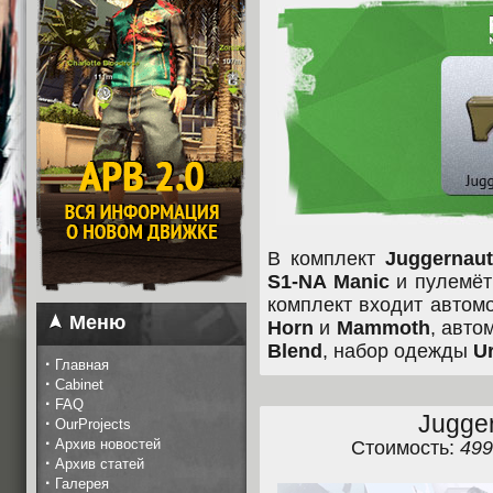
В комплект
Juggernaut
S1-NA Manic
и пулемё
комплект входит авто
Меню
Horn
и
Mammoth
, авто
Blend
, набор одежды
Ur
·
Главная
·
Cabinet
·
FAQ
Jugger
·
OurProjects
·
Архив новостей
Стоимость:
49
·
Архив статей
·
Галерея