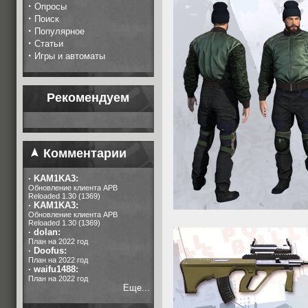
·
Опросы
·
Поиск
·
Популярное
·
Статьи
·
Игры и автоматы
Рекомендуем
Комментарии
·
KAM1KA3:
Обновление клиента APB
Reloaded 1.30 (1369)
·
KAM1KA3:
Обновление клиента APB
Reloaded 1.30 (1369)
·
dolan:
План на 2022 год
·
Doofus:
План на 2022 год
·
waifu1488:
План на 2022 год
Еще...