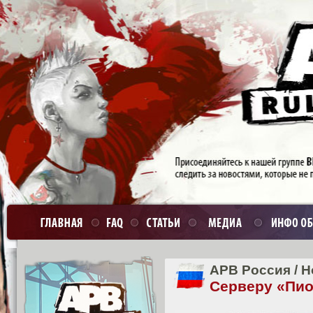
APB Россия
/
Н
Серверу «Пио