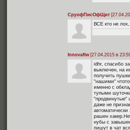
СруофПисОфЩит
[27.04.20
ВСЕ кто не лох,
Innovaftw
[27.04.2015 в 23:5
idhr, спасибо з
выключен, на и
получить пушки
"нашими" чтото
именно с обкла
тупыми шуточка
"продвинутые" 
даже не признаю
автоматически
рашен хакер.Не
нубы с завышен
пишут в чат вс