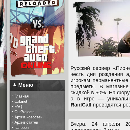
Русский сервер «Пион
честь дня рождения а
игрокам перманентные 
Меню
предметы. В магазине
скидкой в 50%. На фору
·
Главная
а в игре — уникаль
·
Cabinet
RaidCall
проводятся ро
·
FAQ
·
OurProjects
·
Архив новостей
·
Архив статей
Вчера, 24 апреля 20
·
Галерея