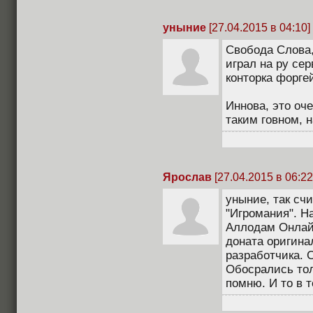
уныние
[27.04.2015 в 04:10]
Свобода Слова,
играл на ру сер
конторка форгей
Иннова, это оч
таким говном, н
Ярослав
[27.04.2015 в 06:22
уныние, так сч
"Игромания". На
Аллодам Онлайн
доната оригинал
разработчика. 
Обосрались тол
помню. И то в 