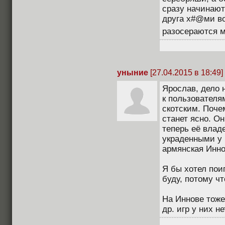
сразу начинают
друга х#@ми во
разосераются 
уныние
[27.04.2015 в 18:49]
Ярослав, дело 
к пользователя
скотским. Поче
станет ясно. Он
теперь её влад
украденными у 
армянская Инно
Я бы хотел пои
буду, потому чт
На Иннове тоже
др. игр у них не