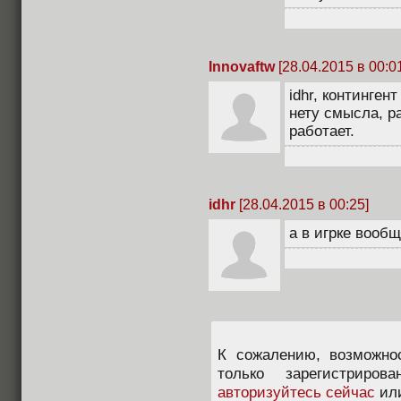
Innovaftw
[28.04.2015 в 00:0
idhr, континген
нету смысла, ра
работает.
idhr
[28.04.2015 в 00:25]
а в игрке вооб
К сожалению, возможно
только зарегистриров
авторизуйтесь сейчас
ил