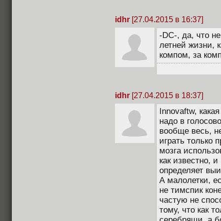
idhr
[27.04.2015 в 16:37]
-DC-, да, что н
летней жизни, к
компом, за комп
idhr
[27.04.2015 в 18:37]
Innovaftw, кака
надо в голосов
вообще весь, н
играть только 
мозга использо
как известно, и
определяет выиг
А малолетки, е
не тимспик коне
частую не спос
тому, что как т
серебряши, а б