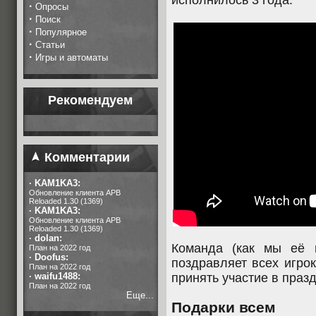
исполнилось 3 года.
·
Опросы
·
Поиск
·
Популярное
·
Статьи
·
Игры и автоматы
Рекомендуем
Комментарии
·
KAM1KA3:
Обновление клиента APB
Reloaded 1.30 (1369)
·
KAM1KA3:
Обновление клиента APB
Reloaded 1.30 (1369)
·
dolan:
Команда (как мы её
План на 2022 год
·
Doofus:
поздравляет всех игро
План на 2022 год
·
waifu1488:
принять участие в праз
План на 2022 год
Еще...
Подарки всем