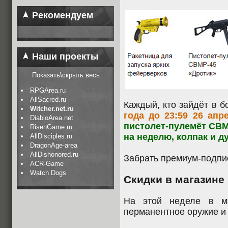
Рекомендуем
Наши проекты
Показать\скрыть весь
RPGArea.ru
AllSacred.ru
Каждый, кто зайдёт в 
Witcher.net.ru
года до 23:59 26 апр
DiabloArea.net
пистолет-пулемёт CBM
RisenGame.ru
на неделю, колпак и д
AllDisciples.ru
DragonAge-area
AllDishonored.ru
Забрать премиум-подп
ACR-Game
Watch Dogs
Скидки в магазине
На этой неделе в м
перманентное оружие и 