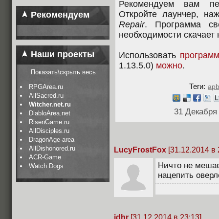
Рекомендуем вам пе
Откройте лаунчер, на
Рекомендуем
Repair
. Программа св
необходимости скачает
Наши проекты
Использовать
програм
1.13.5.0)
можно
.
Показать\скрыть весь
Теги:
apb
RPGArea.ru
AllSacred.ru
Witcher.net.ru
31 Декабря
DiabloArea.net
RisenGame.ru
AllDisciples.ru
DragonAge-area
AllDishonored.ru
LucyFrostFox
[31.12.2014 в 
ACR-Game
Ничто не мешает
Watch Dogs
нацепить оверле
idhr
[31.12.2014 в 23:13]