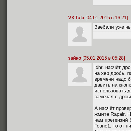
VKTula
[04.01.2015 в 16:21]
Заебали уже ны
зайко
[05.01.2015 в 05:28]
idhr, насчёт др
на хер дробь, п
времени надо бе
давить на кнопк
использовать д
замечал с дроь
А насчёт прове
жмите Rapair. Н
нам претензий 
Говно1, то от н