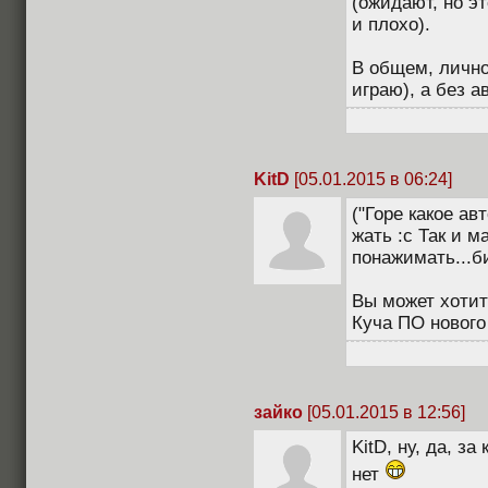
(ожидают, но эт
и плохо).
В общем, лично
играю), а без а
KitD
[05.01.2015 в 06:24]
("Горе какое авт
жать :с Так и м
понажимать...б
Вы может хотит
Куча ПО нового
зайко
[05.01.2015 в 12:56]
KitD, ну, да, з
нет