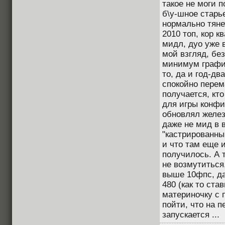
такое не моги п
б\у-шное старье
нормально тянет
2010 топ, кор к
мидл, дуо уже в
мой взгляд, бе
минимум график
то, да и год-дв
спокойно перем
получается, кт
для игры конфи
обновлял железо
даже не мид в в
"кастрированны
и что там еще и
получилось. А 
не возмутиться,
выше 10фпс, да
480 (как то ста
материночку с 
пойти, что на 
запускается ...