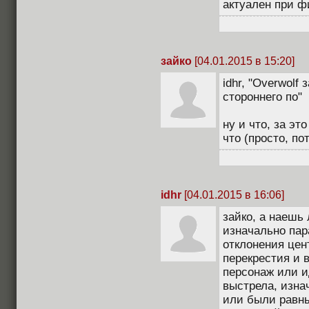
актуален при ф
зайко
[04.01.2015 в 15:20]
idhr, "Overwolf
стороннего по"
ну и что, за эт
что (просто, по
idhr
[04.01.2015 в 16:06]
зайко, а наешь 
изначально па
отклонения цен
перекрестия и 
персонаж или и
выстрела, изна
или были равны