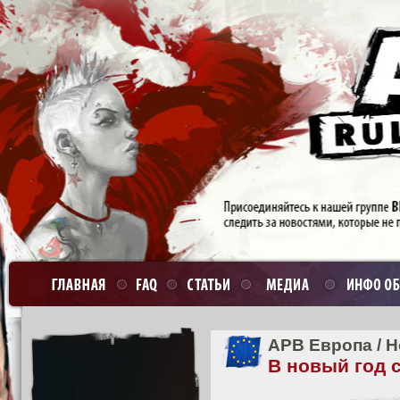
APB Европа
/
Н
В новый год 