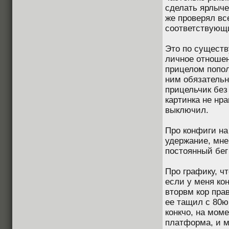
сделать ярлыче
же проверял вс
соответствующи
Это по существ
личное отношен
прицелом попол
ним обязатель
прицельчик без
картинка не нра
выключил.
Про конфиги на
удержание, мне
постоянный бег
Про графику, ч
если у меня кон
вторвм кор пра
ее тащил с 80ю
конкчо, на мом
платформа, и м