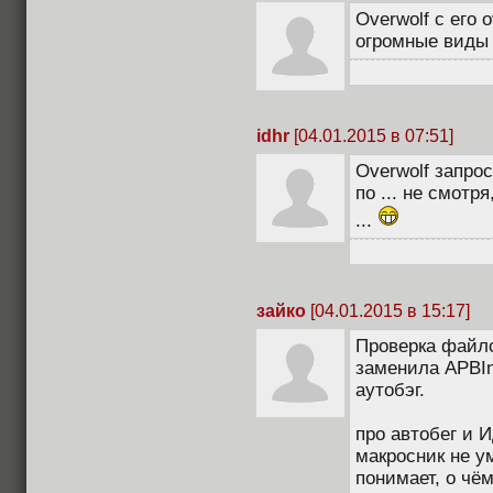
Overwolf с его 
огромные виды
idhr
[04.01.2015 в 07:51]
Overwolf запро
по ... не смотр
...
зайко
[04.01.2015 в 15:17]
Проверка файло
заменила APBInp
аутобэг.
про автобег и 
макросник не ум
понимает, о чём