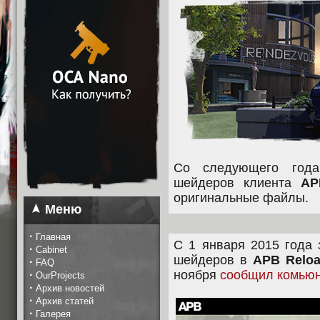
Со следующего года
шейдеров клиента
AP
оригинальные файлы.
Меню
·
Главная
С 1 января 2015 года 
·
Cabinet
шейдеров в
APB Relo
·
FAQ
ноября
сообщил комью
·
OurProjects
·
Архив новостей
·
Архив статей
·
Галерея