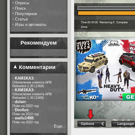
·
Опросы
·
Поиск
·
Популярное
·
Статьи
·
Игры и автоматы
Рекомендуем
Комментарии
·
KAM1KA3:
Обновление клиента APB
Reloaded 1.30 (1369)
·
KAM1KA3:
Обновление клиента APB
Reloaded 1.30 (1369)
·
dolan:
План на 2022 год
·
Doofus:
План на 2022 год
·
waifu1488:
План на 2022 год
Еще...