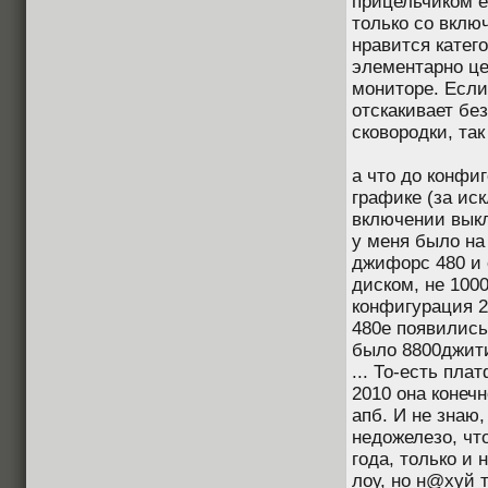
прицельчиком ес
только со вклю
нравится катего
элементарно це
мониторе. Если
отскакивает бе
сковородки, та
а что до конфиг
графике (за ис
включении выкл
у меня было на 
джифорс 480 и
диском, не 1000
конфигурация 2
480е появились 
было 8800джити
... То-есть пла
2010 она конечн
апб. И не знаю,
недожелезо, что
года, только и 
лоу, но н@хуй т