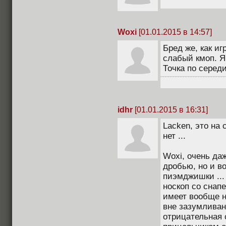
Woxi
[01.01.2015 в 14:57]
Бред же, как иг
слабый кмоп. Я 
Точка по середи
idhr
[01.01.2015 в 16:31]
Lacken, это на
нет ...
Woxi, очень даж
дробью, но и в
пиэмджишки ...
носкоп со снап
имеет вообще н
вне зазумливани
отрицательная