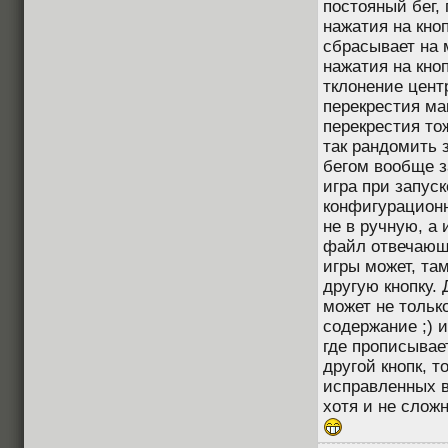
постояный бег, 
нажатия на кно
сбрасывает на 
нажатия на кно
тклонение цент
перекрестия ма
перекрестия то
так рандомить 
бегом вообще з
игра при запус
конфигурацион
не в ручную, а
файл отвечающ
игры может, та
другую кнопку.
может не только
содержание ;) и
где прописывае
другой кнопк, т
исправленных в
хотя и не сложн