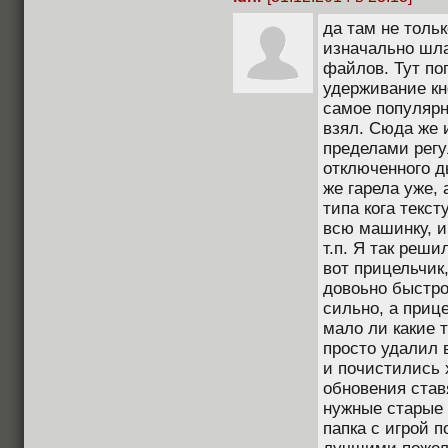
да там не толь
изначально шла
файлов. Тут по
удерживание кн
самое популярн
взял. Сюда же 
пределами регу
отключенного д
же гарела уже, 
типа кога текст
всю машинку, и
т.п. Я так реши
вот прицельчик
довоьно быстро
сильно, а приц
мало ли какие т
просто удалил 
и почистились 
обновения став
нужные старые 
папка с игрой п