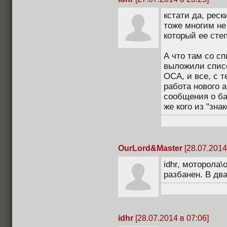
кстати да, рес
тоже многим не 
который ее степ
А что там со с
выложили списо
ОСА, и все, с 
работа нового а
сообщения о бан
же кого из "зна
OurLord&Master
[28.07.2014
idhr, моторола\
разбанен. В два
idhr
[28.07.2014 в 07:06]