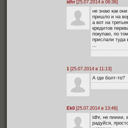
idhr
[25.07.2014 в 06:36]
не знаю как он
пришло и на вор
а вот на третье
кредитов перев
покупаю, по то
прислали туда 
...
1
[25.07.2014 в 11:13]
А где болт-то?
Ek0
[25.07.2014 в 13:46]
idhr, не пииии,
радуйся, прост