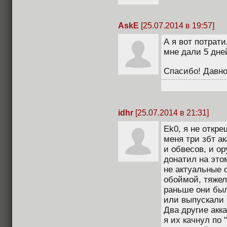
AskE
[25.07.2014 в 19:57]
А я вот потрати
мне дали 5 дней
Спасибо! Давн
idhr
[25.07.2014 в 21:31]
Ek0, я не откре
меня три збт ак
и обвесов, и ор
донатил на этом
не актуальные о
обоймой, тяжел
раньше они был
или выпускали 
Два другие акк
я их качнул по 