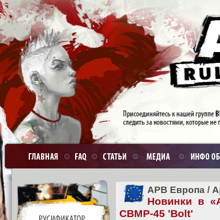
APB Европа
/
А
Новинки в «
CBMP-45 'Bolt'