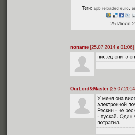
,
Теги:
apb reloaded euro
a
25 Июля 2
noname
[25.07.2014 в 01:06]
пис.ец они кле
OurLord&Master
[25.07.2014
У меня она вис
электронной по
Рескин - не рес
- пускай. Один
потратил.