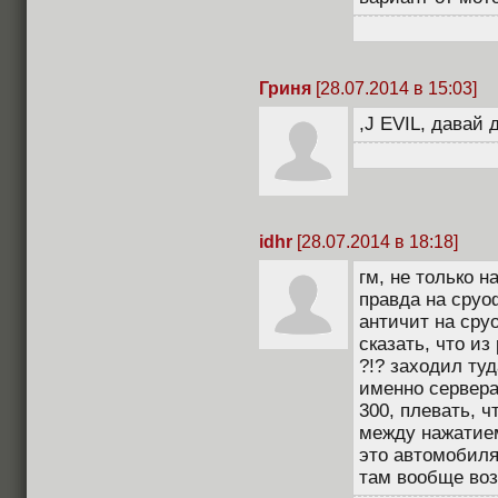
Гриня
[28.07.2014 в 15:03]
,J EVIL, давай
idhr
[28.07.2014 в 18:18]
гм, не только н
правда на сруо
античит на сруо
сказать, что из
?!? заходил туд
именно сервера 
300, плевать, ч
между нажатием
это автомобиля
там вообще воз