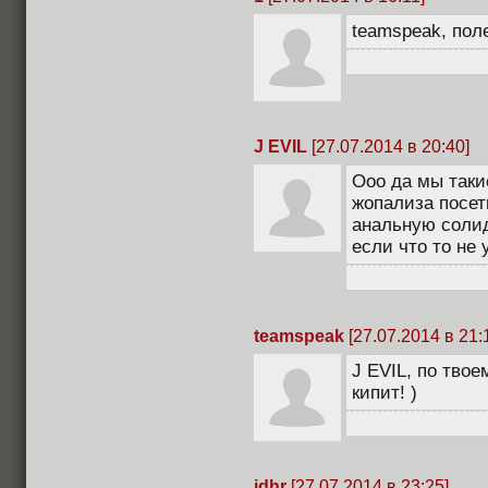
teamspeak, пол
J EVIL
[27.07.2014 в 20:40]
Ооо да мы такие
жопализа посет
анальную солид
если что то не 
teamspeak
[27.07.2014 в 21:
J EVIL, по твое
кипит! )
idhr
[27.07.2014 в 23:25]