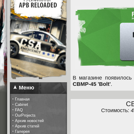
В магазине появилос
CBMP-45 'Bolt'
.
Меню
·
Главная
CB
·
Cabinet
·
Стоимость:
4
FAQ
·
OurProjects
·
Архив новостей
·
Архив статей
·
Галерея