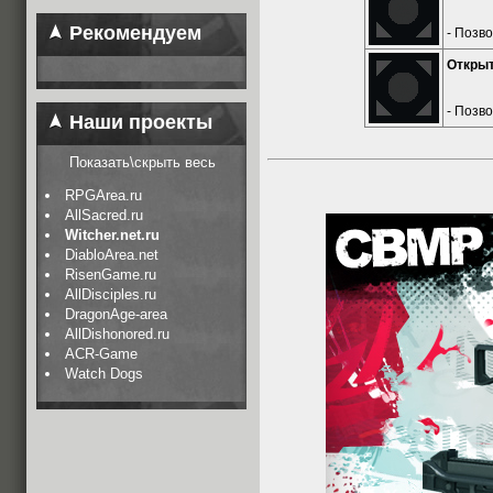
Рекомендуем
- Позв
Откры
- Позв
Наши проекты
Показать\скрыть весь
RPGArea.ru
AllSacred.ru
Witcher.net.ru
DiabloArea.net
RisenGame.ru
AllDisciples.ru
DragonAge-area
AllDishonored.ru
ACR-Game
Watch Dogs