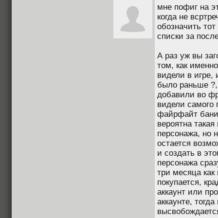
мне пофиг на эт
когда не всртре
обозначить тот 
списки за посл
А раз уж вы заг
том, как именно
видели в игре, 
было раньше ?, 
добавили во фр
видели самого 
файрфайт банит 
вероятна такая
персонажа, но н
остается возмо
и создать в эт
персонажа сраз
три месяца как
покупается, кр
аккаунт или пр
аккаунте, тогда
высвобождается