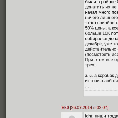
были в районе 
донатить их не
начал много поз
ничего лишнего
этого приобрет
50% цены, а кое
больше 10К пот
собирался донат
декабре, уже т
действительно 
(посмотреть ис
При этом все о
трех.
з.ы. а коробок 
историю апб ни
...
Ek0
[26.07.2014 в 02:07]
idhr, пиши тогд