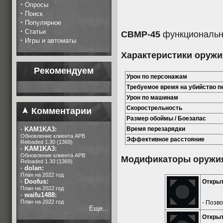
·
Опросы
·
Поиск
·
Популярное
·
Статьи
CBMP-45
функциональн
·
Игры и автоматы
Характеристики оружи
Рекомендуем
Урон по персонажам
Требуемое время на убийство 
Урон по машинам
Скорострельность
Комментарии
Размер обоймы / Боезапас
·
KAM1KA3:
Время перезарядки
Обновление клиента APB
Эффективное расстояние
Reloaded 1.30 (1369)
·
KAM1KA3:
Обновление клиента APB
Модификаторы оружи
Reloaded 1.30 (1369)
·
dolan:
План на 2022 год
·
Doofus:
Откры
План на 2022 год
·
waifu1488:
План на 2022 год
- Позв
Еще...
Откры