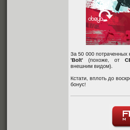
За 50 000 потраченных 
'Bolt'
(похоже, от
C
внешним видом).
Кстати, вплоть до воск
бонус!