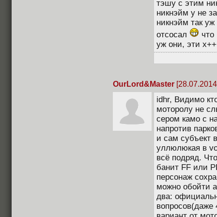
тэшу с этим ни
никнэйм у не з
никнэйм так уж 
отсосал
что 
уж они, эти х++
OurLord&Master
[28.07.2014
idhr, Видимо кт
моторолу не сл
сером камо с н
напротив парко
и сам субъект 
уллюлюкая в vo
всё подряд. Что
банит FF или PB
персонаж сохран
можно обойти а
два: официальн
вопросов(даже 
вариант от мот