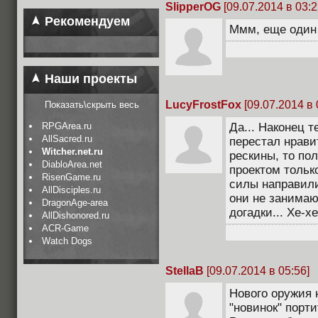
SlipperOG
[09.07.2014 в 03:2
Рекомендуем
Ммм, еще один 
Наши проекты
LucyFrostFox
[09.07.2014 в 
Показать\скрыть весь
RPGArea.ru
Да... Наконец т
AllSacred.ru
перестал нрави
Witcher.net.ru
рескины, то по
DiabloArea.net
проектом тольк
RisenGame.ru
силы направили
AllDisciples.ru
они не занима
DragonAge-area
догадки... Хе-хе
AllDishonored.ru
ACR-Game
Watch Dogs
StellaB
[09.07.2014 в 05:56]
Нового оружия н
"новинок" порти