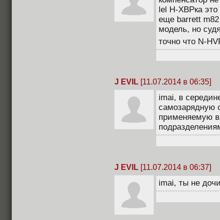
lel Н-ХВРка это
еще barrett m82
модель, но суд
точно что N-HVR
J EVIL
[11.07.2014 в 06:35]
imai, в середин
самозарядную с
применяемую в
подразделениям
J EVIL
[11.07.2014 в 06:37]
imai, ты не доч