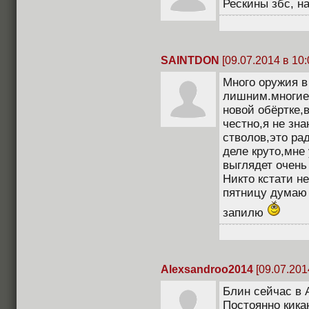
Рескины збс, н
SAINTDON
[09.07.2014 в 10:
Много оружия в
лишним.многие
новой обёртке,
честно,я не зна
стволов,это рад
деле круто,мне 
выглядет очень
Никто кстати н
пятницу думаю
запилю
Alexsandroo2014
[09.07.201
Блин сейчас в 
Постоянно кика