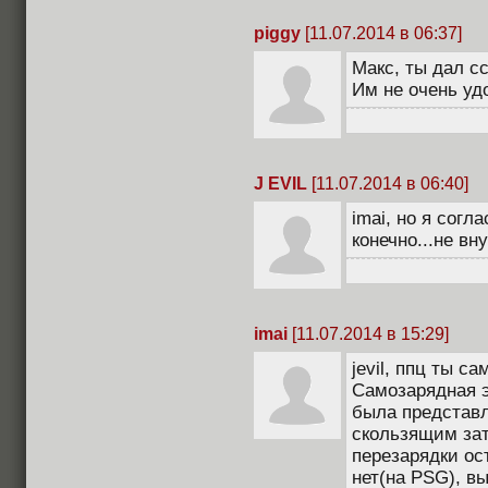
piggy
[11.07.2014 в 06:37]
Макс, ты дал с
Им не очень уд
J EVIL
[11.07.2014 в 06:40]
imai, но я согл
конечно...не вн
imai
[11.07.2014 в 15:29]
jevil, ппц ты са
Самозарядная э
была представл
скользящим за
перезарядки ос
нет(на PSG), вы