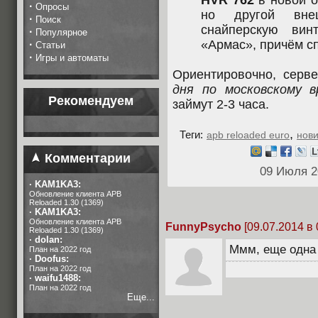
HVR 762
в новой о
·
Опросы
но другой вне
·
Поиск
снайперскую вин
·
Популярное
«Армас», причём сп
·
Статьи
·
Игры и автоматы
Ориентировочно, сер
дня по московскому в
Рекомендуем
займут 2-3 часа.
,
Теги:
apb reloaded euro
нов
Комментарии
09 Июля 2
·
KAM1KA3:
Обновление клиента APB
Reloaded 1.30 (1369)
·
KAM1KA3:
Обновление клиента APB
FunnyPsycho
[09.07.2014 в 
Reloaded 1.30 (1369)
·
dolan:
Ммм, еще одна 
План на 2022 год
·
Doofus:
План на 2022 год
·
waifu1488:
План на 2022 год
Еще...