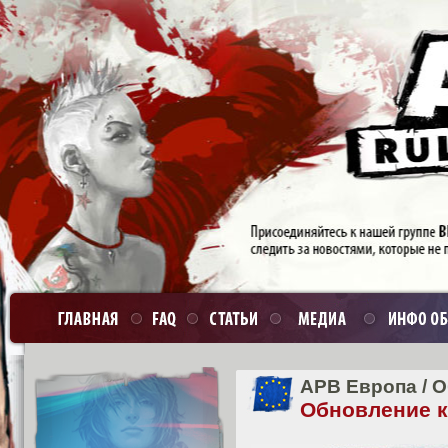
APB Европа
/
О
Обновление кл