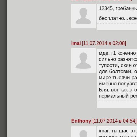
12345, гребанн
бесплатно...все
imai
[11.07.2014 в 02:08]
мде, г1 конечно
сильно разнятся
тупости, скин 
для болтовки, 
мире тысячи ра
именно полуавт
Бля, вот как эт
нормальный реск
Enthony
[11.07.2014 в 04:54]
imai, ты щас э
компенсатор не