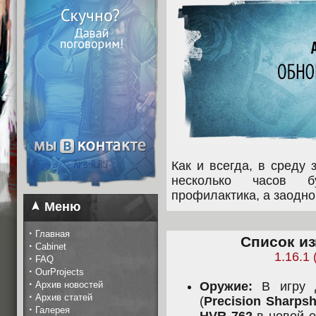
Как и всегда, в среду
несколько часов б
профилактика, а заодн
Меню
·
Главная
Список из
·
Cabinet
1.16.1 
·
FAQ
·
OurProjects
·
Архив новостей
Оружие:
В игру 
·
Архив статей
(
Precision Sharpsh
·
Галерея