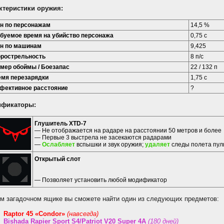
ктеристики оружия:
н по персонажам
14,5 %
буемое время на убийство персонажа
0,75 с
н по машинам
9,425
рострельность
8 п/с
мер обоймы / Боезапас
22 / 132 п
мя перезарядки
1,75 с
ективное расстояние
?
фикаторы:
Глушитель XTD-7
— Не отображается на радаре на расстоянии 50 метров и более
— Первые 3 выстрела не засекаются радарами
—
Ослабляет
вспышки и звук оружия;
удаляет
следы полета пул
Открытый слот
— Позволяет установить любой модификатор
ом загадочном ящике вы сможете найти один из следующих предметов:
Raptor 45 «Condor»
(навсегда)
Bishada Rapier Sport S4/Patriot V20 Super 4A
(180 дней)