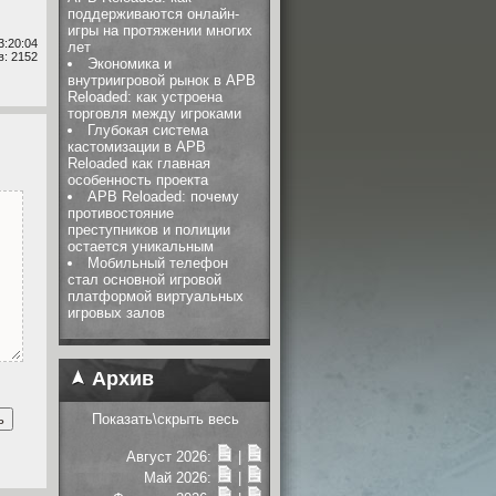
поддерживаются онлайн-
игры на протяжении многих
3:20:04
лет
: 2152
Экономика и
внутриигровой рынок в APB
Reloaded: как устроена
торговля между игроками
Глубокая система
кастомизации в APB
Reloaded как главная
особенность проекта
APB Reloaded: почему
противостояние
преступников и полиции
остается уникальным
Мобильный телефон
стал основной игровой
платформой виртуальных
игровых залов
Архив
Показать\скрыть весь
Август 2026:
|
Май 2026:
|