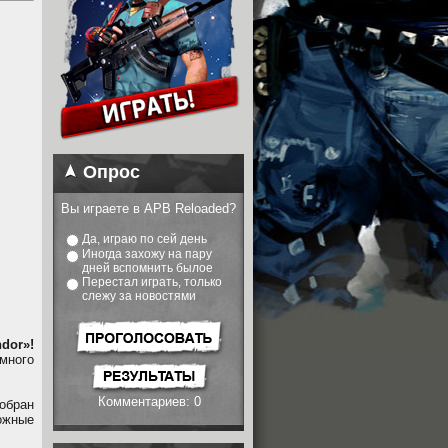
Опрос
Вы играете в APB Reloaded?
Да, играю по сей день
Иногда захожу на пару
дней вспомнить былое
Перестал играть, только
слежу за новостями
dor»!
много
Комментариев: 0
обран
ожные