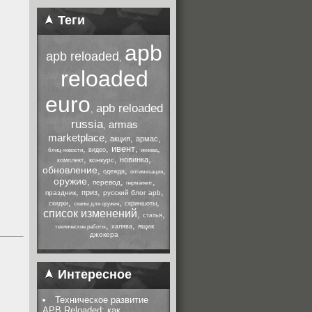
Теги
apb
apb reloaded
,
reloaded
euro
apb reloaded
,
russia
armas
,
marketplace
,
,
,
акция
армас
,
,
ивент
,
,
видео
блиц-новости
иннова
,
,
,
новинка
конкурс
комплект
обновление
,
,
,
одежда
оптимизация
оружие
,
,
,
перевод
перманент
,
,
,
приз
праздник
русский блог apb
,
,
,
скидки
скриншоты
скины для оружия
список изменений
,
,
статья
,
,
ящик
халява
технические работы
джокера
Интересное
Техническое развитие
APB Reloaded: как