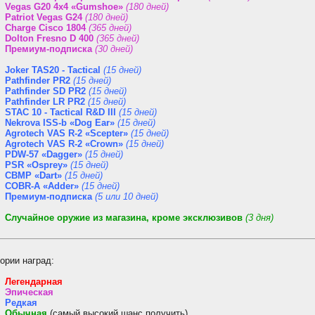
Vegas G20 4x4 «Gumshoe»
(180 дней)
Patriot Vegas G24
(180 дней)
Charge Cisco 1804
(365 дней)
Dolton Fresno D 400
(365 дней)
Премиум-подписка
(30 дней)
Joker TAS20 - Tactical
(15 дней)
Pathfinder PR2
(15 дней)
Pathfinder SD PR2
(15 дней)
Pathfinder LR PR2
(15 дней)
STAC 10 - Tactical R&D III
(15 дней)
Nekrova ISS-b «Dog Ear»
(15 дней)
Agrotech VAS R-2 «Scepter»
(15 дней)
Agrotech VAS R-2 «Crown»
(15 дней)
PDW-57 «Dagger»
(15 дней)
PSR «Osprey»
(15 дней)
CBMP «Dart»
(15 дней)
COBR-A «Adder»
(15 дней)
Премиум-подписка
(5 или 10 дней)
Случайное оружие из магазина, кроме эксклюзивов
(3 дня)
ории наград:
Легендарная
Эпическая
Редкая
Обычная
(самый высокий шанс получить)