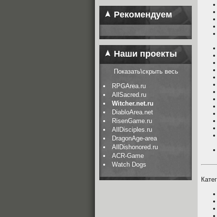
Рекомендуем
Наши проекты
Показать\скрыть весь
RPGArea.ru
AllSacred.ru
Witcher.net.ru
DiabloArea.net
RisenGame.ru
AllDisciples.ru
DragonAge-area
AllDishonored.ru
ACR-Game
Watch Dogs
Катег