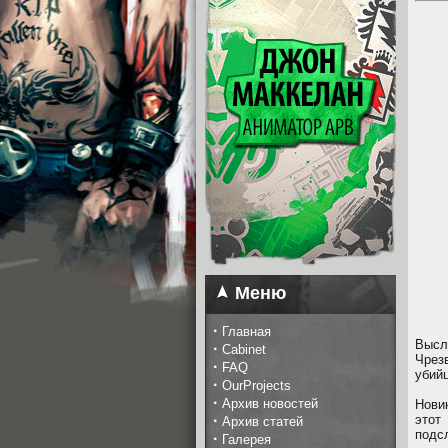
Меню
·
Главная
Высл
·
Cabinet
Чрез
·
FAQ
убийц
·
OurProjects
·
Архив новостей
Нови
·
этот
Архив статей
подс
·
Галерея