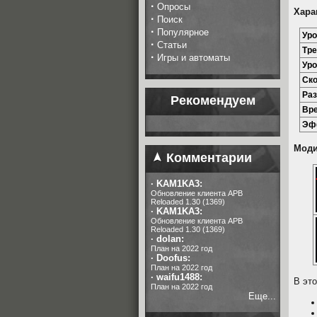
·
Опросы
Хара
·
Поиск
·
Популярное
Уро
·
Статьи
Тре
·
Игры и автоматы
Уро
Ско
Раз
Рекомендуем
Вре
Эфф
Моди
Комментарии
·
KAM1KA3:
Обновление клиента APB
Reloaded 1.30 (1369)
·
KAM1KA3:
Обновление клиента APB
Reloaded 1.30 (1369)
·
dolan:
План на 2022 год
·
Doofus:
План на 2022 год
·
waifu1488:
В эт
План на 2022 год
Еще...