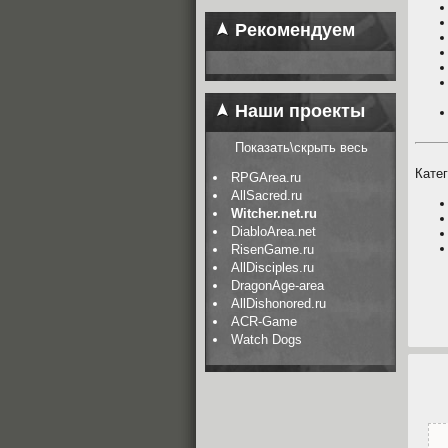
Рекомендуем
Наши проекты
Показать\скрыть весь
Катег
RPGArea.ru
AllSacred.ru
Witcher.net.ru
DiabloArea.net
RisenGame.ru
AllDisciples.ru
DragonAge-area
AllDishonored.ru
ACR-Game
Watch Dogs