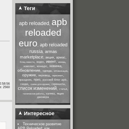
Теги
apb
apb reloaded
,
reloaded
euro
apb reloaded
,
russia
armas
,
marketplace
,
,
,
акция
армас
,
,
ивент
,
,
видео
блиц-новости
иннова
,
,
,
новинка
конкурс
комплект
обновление
,
,
,
одежда
оптимизация
оружие
,
,
,
перевод
перманент
,
,
,
приз
праздник
русский блог apb
,
,
,
2:58:56
скидки
скриншоты
скины для оружия
: 2560
список изменений
,
,
статья
,
,
ящик
халява
технические работы
джокера
Интересное
Техническое развитие
APB Reloaded: как