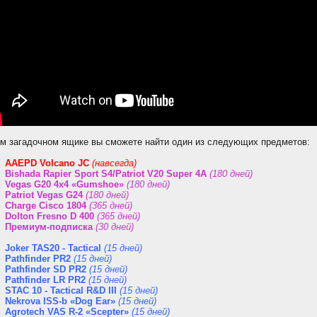
ом загадочном ящике вы сможете найти один из следующих предметов:
AAEPD Volcano JC
(навсегда)
Bishada Rapier Sport S4/Patriot V20 Super 4A
(180 дней)
Vegas G20 4x4 «Gumshoe»
(180 дней)
Patriot Vegas G24
(180 дней)
Charge Cisco 1804
(365 дней)
Dolton Fresno D 400
(365 дней)
Премиум-подписка
(30 дней)
Joker TAS20 - Tactical
(15 дней)
Pathfinder PR2
(15 дней)
Pathfinder SD PR2
(15 дней)
Pathfinder LR PR2
(15 дней)
STAC 10 - Tactical R&D III
(15 дней)
Nekrova ISS-b «Dog Ear»
(15 дней)
Agrotech VAS R-2 «Scepter»
(15 дней)