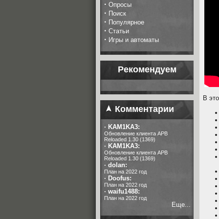
·
Опросы
·
Поиск
·
Популярное
·
Статьи
·
Игры и автоматы
Рекомендуем
В эт
Комментарии
·
KAM1KA3:
Обновление клиента APB
Reloaded 1.30 (1369)
·
KAM1KA3:
Обновление клиента APB
Reloaded 1.30 (1369)
·
dolan:
План на 2022 год
·
Doofus:
План на 2022 год
·
waifu1488:
План на 2022 год
Еще...