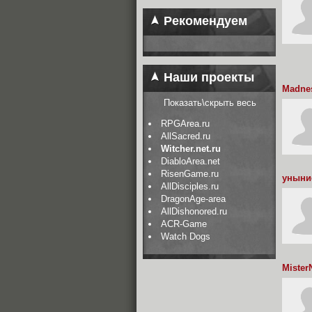
Рекомендуем
Наши проекты
Madne
Показать\скрыть весь
RPGArea.ru
AllSacred.ru
Witcher.net.ru
DiabloArea.net
RisenGame.ru
уныни
AllDisciples.ru
DragonAge-area
AllDishonored.ru
ACR-Game
Watch Dogs
Mister