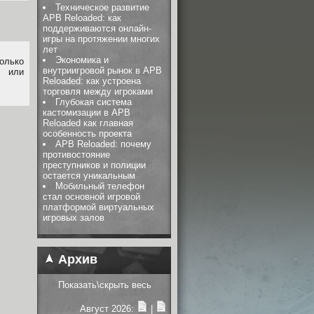
Техническое развитие
APB Reloaded: как
поддерживаются онлайн-
игры на протяжении многих
лет
Экономика и
олько
внутриигровой рынок в APB
или
Reloaded: как устроена
торговля между игроками
Глубокая система
кастомизации в APB
Reloaded как главная
особенность проекта
APB Reloaded: почему
противостояние
преступников и полиции
остается уникальным
Мобильный телефон
стал основной игровой
платформой виртуальных
игровых залов
Архив
Показать\скрыть весь
Август 2026:
|