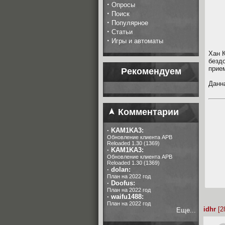
·
Опросы
·
Поиск
·
Популярное
·
Статьи
·
Игры и автоматы
Хан 
безд
прие
Рекомендуем
Данн
Комментарии
·
KAM1KA3:
Обновление клиента APB
Reloaded 1.30 (1369)
·
KAM1KA3:
Обновление клиента APB
Reloaded 1.30 (1369)
·
dolan:
План на 2022 год
·
Doofus:
План на 2022 год
·
waifu1488:
План на 2022 год
idhr
[2
Еще...