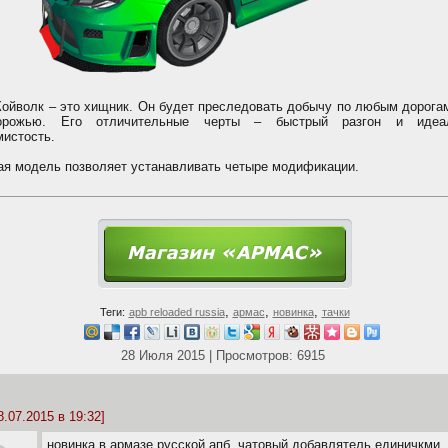
Койволк – это хищник. Он будет преследовать добычу по любым дорога
орожью. Его отличительные черты – быстрый разгон и идеа
мистость.
ая модель позволяет устанавливать четыре модификации.
,
,
,
Теги:
apb reloaded russia
армас
новинка
тачки
28 Июля 2015 | Просмотров: 6915
8.07.2015 в 19:32]
новинка в армазе русской апб, чатовый добавлятель единичкми.