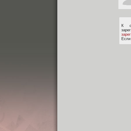
К с
заре
заре
Если