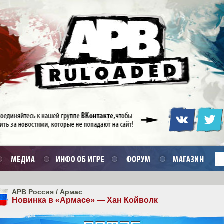
APB Россия
/
Армас
Новинка в «Армасе» — Хан Койволк