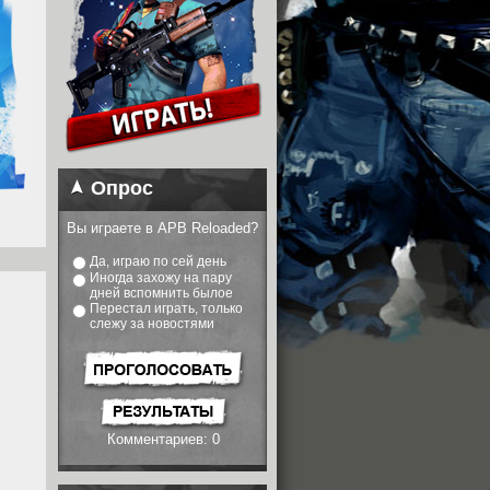
Опрос
Вы играете в APB Reloaded?
Да, играю по сей день
Иногда захожу на пару
дней вспомнить былое
Перестал играть, только
слежу за новостями
Комментариев: 0