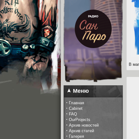
В ма
Меню
·
Главная
·
Cabinet
·
FAQ
·
OurProjects
·
Архив новостей
·
Архив статей
·
Галерея