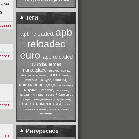
 /pop
й
Теги
ровать
apb
apb reloaded
,
reloaded
euro
ровать
apb reloaded
,
russia
armas
,
marketplace
,
,
,
акция
армас
,
,
ивент
,
,
видео
блиц-новости
иннова
,
,
,
новинка
конкурс
комплект
обновление
,
,
,
одежда
оптимизация
оружие
,
,
,
перевод
перманент
,
,
,
приз
праздник
русский блог apb
,
,
,
скидки
скриншоты
скины для оружия
список изменений
,
,
ровать
статья
,
,
ящик
халява
технические работы
джокера
Интересное
ровать