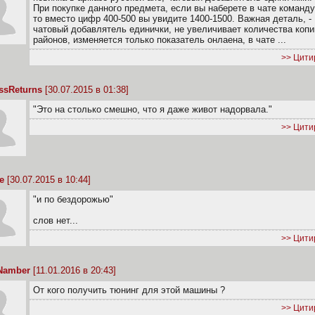
При покупке данного предмета, если вы наберете в чате команду
то вместо цифр 400-500 вы увидите 1400-1500. Важная деталь, -
чатовый добавлятель единички, не увеличивает количества копи
районов, изменяется только показатель онлаена, в чате ...
>> Цити
ssReturns
[30.07.2015 в 01:38]
"Это на столько смешно, что я даже живот надорвала."
>> Цити
е
[30.07.2015 в 10:44]
"и по бездорожью"
слов нет...
>> Цити
Namber
[11.01.2016 в 20:43]
От кого получить тюнинг для этой машины ?
>> Цити