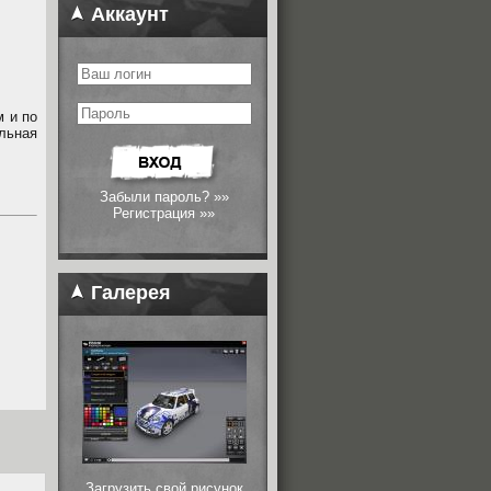
Аккаунт
м и по
льная
Забыли пароль? »»
Регистрация »»
Галерея
Загрузить свой рисунок