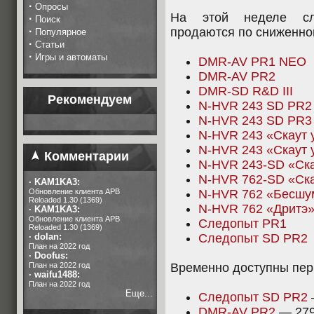
·
Опросы
На этой неделе сл
·
Поиск
·
продаются по сниженно
Популярное
·
Статьи
·
Игры и автоматы
DMR-AV PR1 NEO
DMR-AV PR2
DMR-SD R&D III
Рекомендуем
N-HVR 243 SD PR2
N-HVR 243 SD PR3
N-HVR 243 «Скаут 
N-HVR 243 «Скаут 
Комментарии
N-HVR 243-SD «Ска
N-HVR 762-SD «Ска
·
KAM1KA3:
Обновление клиента APB
N-HVR 762 «Бесш
Reloaded 1.30 (1369)
N-HVR 762 «Дритэ
·
KAM1KA3:
Обновление клиента APB
Следопыт PR1
Reloaded 1.30 (1369)
·
dolan:
Следопыт SD PR2
План на 2022 год
·
Doofus:
План на 2022 год
Временно доступны пер
·
waifu1488:
План на 2022 год
Еще...
Следопыт SD PR2
DMR-AV PR2
— 279