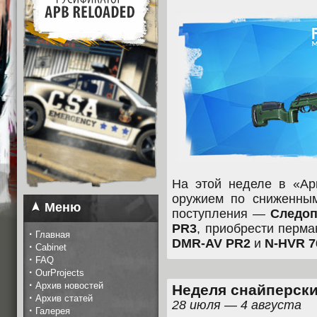
На этой неделе в «Ар
оружием по сниженным
Меню
поступления —
Следоп
PR3
, приобрести перм
·
Главная
DMR-AV PR2
и
N-HVR 
·
Cabinet
·
FAQ
·
OurProjects
·
Архив новостей
Неделя снайперски
·
Архив статей
28 июля — 4 августа
·
Галерея