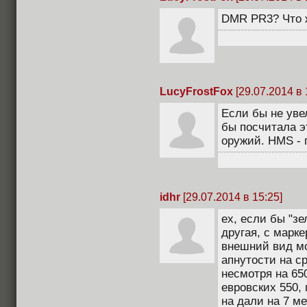
DMR PR3? Что ж
LucyFrostFox
[29.07.2014 в 
Если бы не уве
бы посчитала э
оружий. HMS - 
idhr
[29.07.2014 в 15:25]
ех, если бы "з
другая, с марке
внешний вид мо
апнутости на ср
несмотря на 65
евровских 550,
на дали на 7 ме