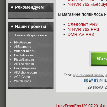
N-HVR 762 «Бесш
Рекомендуем
В магазине появилось н
Следопыт PR3
Наши проекты
N-HVR 762 PR3
DMR-AV PR3
Показать\скрыть весь
RPGArea.ru
AllSacred.ru
Witcher.net.ru
DiabloArea.net
RisenGame.ru
AllDisciples.ru
DragonAge-area
AllDishonored.ru
,
Теги:
apb reloaded russia
ACR-Game
Watch Dogs
29 Июля 2
LucyFrostFox
[29.07.2014 в 