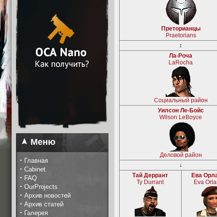
Преторианцы
Praetorians
↕
Ла-Роча
LaRocha
Социальный район
Уилсон Ле-Бойс
Wilson LeBoyce
Меню
Деловой район
·
Главная
↓
·
Cabinet
Тай Деррант
Ева Орл
·
FAQ
Ty Durrant
Eva Orl
·
OurProjects
·
Архив новостей
·
Архив статей
·
Галерея