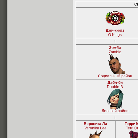
С
Джи-кингз
G-Kings
↕
Зомби
Zombie
Социальный район
Дабл-би
Double-B
Деловой район
↓
Вероника Ли
Терри 
Veronika Lee
Terri 