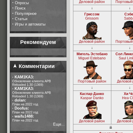
Деловой район
Портовый
·
Опросы
·
Поиск
↓
↓
·
Популярное
Гриссом
Сэб
·
Grissom
Sabb
Статьи
·
Игры и автоматы
Рекомендуем
Деловой район
Портовый
↓
↓
Мигель Эстебано
Сол Линк
Miguel Estebano
Saul Lin
Комментарии
·
KAM1KA3:
Обновление клиента APB
Портовый район
Деловой 
Reloaded 1.30 (1369)
↓
↓
·
KAM1KA3:
Обновление клиента APB
Каспар Данко
Хи Ч
Reloaded 1.30 (1369)
Kaspar Danko
Hea C
·
dolan:
План на 2022 год
·
Doofus:
План на 2022 год
·
waifu1488:
План на 2022 год
Деловой район
Деловой 
Еще...
⇊