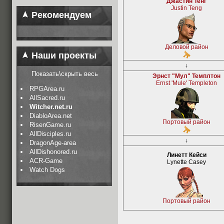
Джастин Тенг
Justin Teng
Рекомендуем
Деловой район
Наши проекты
↓
Показать\скрыть весь
Эрнст "Мул" Темплтон
Ernst 'Mule' Templeton
RPGArea.ru
AllSacred.ru
Witcher.net.ru
DiabloArea.net
Портовый район
RisenGame.ru
AllDisciples.ru
↓
DragonAge-area
AllDishonored.ru
Линетт Кейси
ACR-Game
Lynette Casey
Watch Dogs
Портовый район