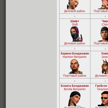
Деловой район
Портовый
↓
↓
Шифт
Чир
Shift
Chir
Деловой район
Портовый
↓
↓
Хармон Бенджамин
Хаве
Harmon Benjamin
Jave
Портовый район
Деловой 
↓
↓
Бонита Бенджамин
Грейсон
Bonita Benjamin
Grayson