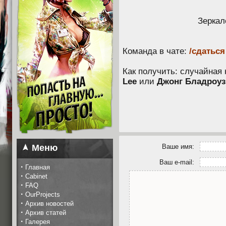
Зеркал
Команда в чате:
/сдаться
Как получить: случайная 
Lee
или
Джонг Бладроуз 
Ваше имя:
Меню
Ваш e-mail:
·
Главная
·
Cabinet
·
FAQ
·
OurProjects
·
Архив новостей
·
Архив статей
·
Галерея