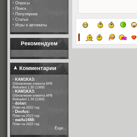
·
Опросы
·
Поиск
·
Популярное
·
Статьи
·
Игры и автоматы
Рекомендуем
Комментарии
·
KAM1KA3:
Обновление клиента APB
Reloaded 1.30 (1369)
·
KAM1KA3:
Обновление клиента APB
Reloaded 1.30 (1369)
·
dolan:
План на 2022 год
·
Doofus:
План на 2022 год
·
waifu1488:
План на 2022 год
Еще...