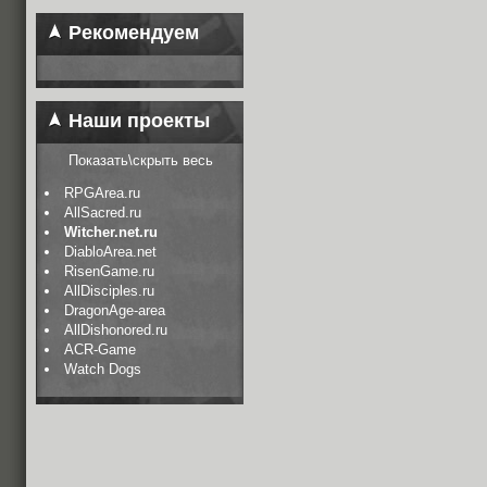
Рекомендуем
Наши проекты
Показать\скрыть весь
RPGArea.ru
AllSacred.ru
Witcher.net.ru
DiabloArea.net
RisenGame.ru
AllDisciples.ru
DragonAge-area
AllDishonored.ru
ACR-Game
Watch Dogs