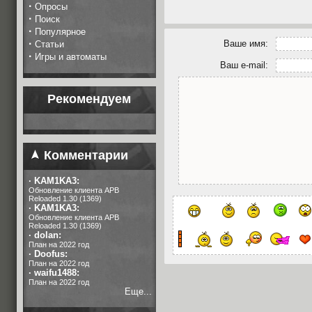
·
Опросы
·
Поиск
·
Популярное
·
Ваше имя:
Статьи
·
Игры и автоматы
Ваш e-mail:
Рекомендуем
Комментарии
·
KAM1KA3:
Обновление клиента APB
Reloaded 1.30 (1369)
·
KAM1KA3:
Обновление клиента APB
Reloaded 1.30 (1369)
·
dolan:
План на 2022 год
·
Doofus:
План на 2022 год
·
waifu1488:
План на 2022 год
Еще...