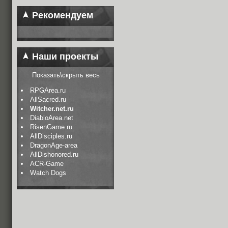
Рекомендуем
Наши проекты
Показать\скрыть весь
RPGArea.ru
AllSacred.ru
Witcher.net.ru
DiabloArea.net
RisenGame.ru
AllDisciples.ru
DragonAge-area
AllDishonored.ru
ACR-Game
Watch Dogs