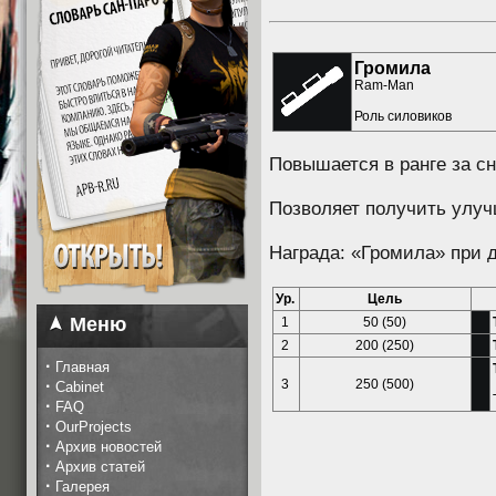
Громила
Ram-Man
Роль силовиков
Повышается в ранге за сн
Позволяет получить улу
Награда: «Громила» при 
Ур.
Цель
Меню
1
50 (50)
2
200 (250)
·
Главная
·
3
250 (500)
Cabinet
·
FAQ
·
OurProjects
·
Архив новостей
·
Архив статей
·
Галерея