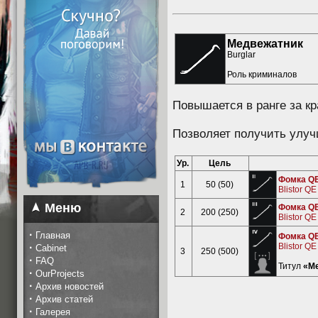
Медвежатник
Burglar
Роль криминалов
Повышается в ранге за к
Позволяет получить улу
Ур.
Цель
Фомка Q
1
50 (50)
Blistor Q
Меню
Фомка Q
2
200 (250)
Blistor Q
·
Главная
Фомка Q
·
Blistor Q
Cabinet
3
250 (500)
·
FAQ
Титул
«Ме
·
OurProjects
·
Архив новостей
·
Архив статей
·
Галерея