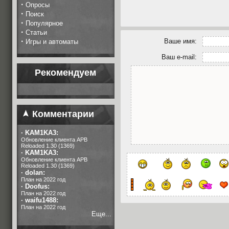
·
Опросы
·
Поиск
·
Популярное
·
Статьи
·
Ваше имя:
Игры и автоматы
Ваш e-mail:
Рекомендуем
Комментарии
·
KAM1KA3:
Обновление клиента APB
Reloaded 1.30 (1369)
·
KAM1KA3:
Обновление клиента APB
Reloaded 1.30 (1369)
·
dolan:
План на 2022 год
·
Doofus:
План на 2022 год
·
waifu1488:
План на 2022 год
Еще...