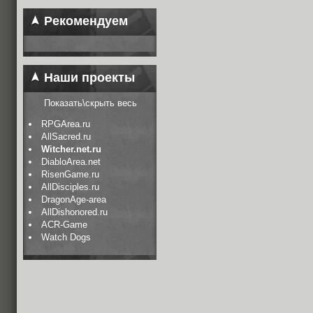
Рекомендуем
Наши проекты
Показать\скрыть весь
RPGArea.ru
AllSacred.ru
Witcher.net.ru
DiabloArea.net
RisenGame.ru
AllDisciples.ru
DragonAge-area
AllDishonored.ru
ACR-Game
Watch Dogs