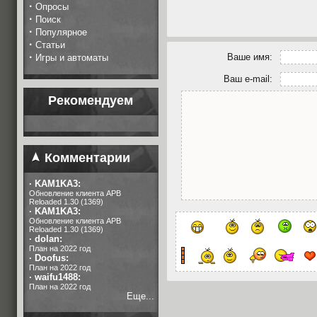
·
Опросы
·
Поиск
·
Популярное
·
Статьи
·
Ваше имя:
Игры и автоматы
Ваш e-mail:
Рекомендуем
Комментарии
·
KAM1KA3:
Обновление клиента APB
Reloaded 1.30 (1369)
·
KAM1KA3:
Обновление клиента APB
Reloaded 1.30 (1369)
·
dolan:
План на 2022 год
·
Doofus:
План на 2022 год
·
waifu1488:
План на 2022 год
Еще...