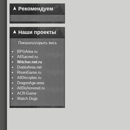
Рекомендуем
Наши проекты
Показать\скрыть весь
RPGArea.ru
AllSacred.ru
Witcher.net.ru
DiabloArea.net
RisenGame.ru
AllDisciples.ru
DragonAge-area
AllDishonored.ru
ACR-Game
Watch Dogs