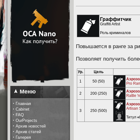
Граффитчик
Graffiti Artist
Роль криминалов
Повышается в ранге за р
Позволяет получить боле
Ур.
Цель
Аэрозо
1
50 (50)
Pro Ran
Меню
Аэрозо
2
200 (250)
Rattle '
·
Главная
Аэрозо
·
Artisan
Cabinet
3
250 (500)
·
FAQ
Титул
«
·
OurProjects
·
Архив новостей
·
Архив статей
·
Галерея