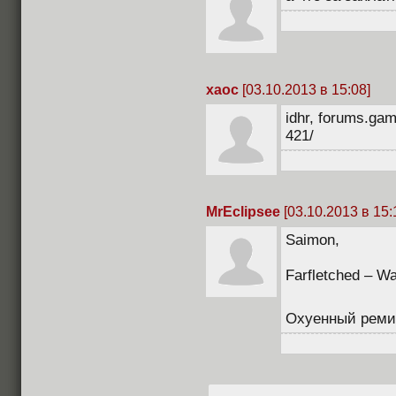
xaoc
[03.10.2013 в 15:08]
idhr, forums.gam
421/
MrEclipsee
[03.10.2013 в 15:
Saimon,
Farfletched – W
Охуенный рем