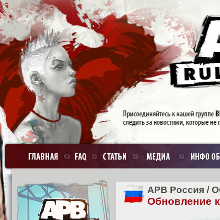
APB Россия
/
О
Обновление кл