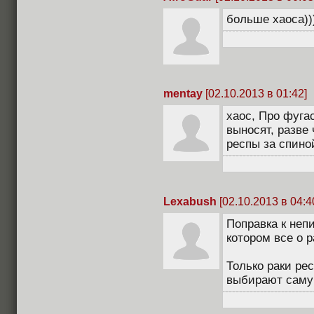
больше хаоса))
mentay
[02.10.2013 в 01:42]
xaoc, Про фугас
выносят, разве 
респы за спиной
Lexabush
[02.10.2013 в 04:4
Поправка к неп
котором все о р
Только раки ре
выбирают саму