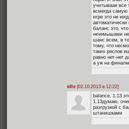
учитываая все 
всмегда самую 
игре это не ко
автоматически 
баланс это, что
нкчемышами не
шанс всем, в т
тому, что несм
таких респов е
равно нет-нет 
а уж на финалке
idhr
[02.10.2013 в 12:22]
balance, 1.13 э
1.13думаю, оче
разгрузкой с б
штанишками