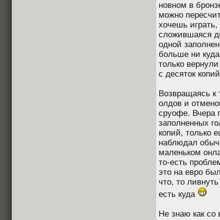
новном в бронз
можно пересчит
хочешь играть,
сложившаяся дв
одной заполнен
больше ни куда 
только вернули
с десяток копи
Возвращаясь к 
олдов и отмено
сруофе. Вчера 
заполненных гол
копий, только е
наблюдал обычн
маленьком онла
то-есть проблем
это на евро был
что, то ливнуть
есть куда
Не знаю как со