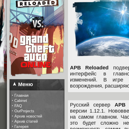
APB Reloaded
подвер
интерфейс в главн
изменений. В игре 
Меню
возрождения, расширяю
·
Главная
·
Cabinet
Русский сервер
APB 
·
FAQ
версии 1.12.1. Нововв
·
OurProjects
·
Архив новостей
на самом главном. Ча
·
Архив статей
это будет сложно не
·
Галерея