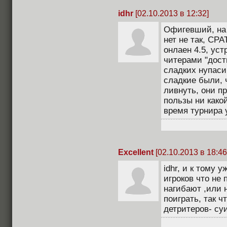
idhr
[02.10.2013 в 12:32]
Офигевший, на 
нет не так, СРА
онлаен 4.5, ус
читерами "дости
сладких нупаси
сладкие были, 
ливнуть, они пр
пользы ни какой
время турнира у
Excellent
[02.10.2013 в 18:46
idhr, и к тому 
игроков что не 
нагибают ,или 
поиграть, так 
детритеров- су