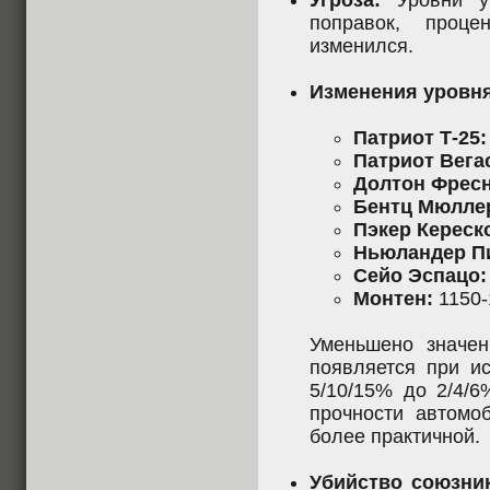
Угроза:
Уровни уг
поправок, проц
изменился.
Изменения уровня
Патриот Т-25:
Патриот Вега
Долтон Фресн
Бентц Мюлле
Пэкер Кереск
Ньюландер П
Сейо Эспацо:
Монтен:
1150-
Уменьшено значен
появляется при и
5/10/15% до 2/4/6
прочности автомоб
более практичной.
Убийство союзни