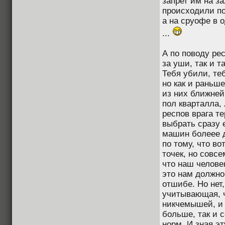
запрет им на за
происходили по
а на сруофе в 
...
А по поводу ре
за уши, так и 
Тебя убили, те
но как и раньш
из них ближней
пол кварталла,
респов врага т
выбрать сразу 
машин болеее д
по тому, что во
точек, но совсе
что наш челове
это нам должно 
отшибе. Но нет,
учитывающая, ч
никчемышей, и
больше, так и с
норм. И зная эт