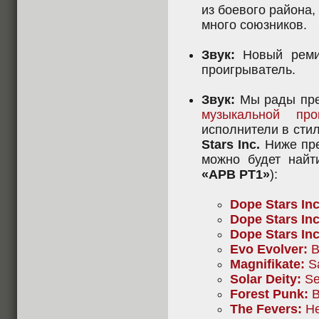
из боевого района,
много союзников.
Звук:
Новый ремик
проигрыватель.
Звук:
Мы рады пре
музыкальной про
исполнители в стил
Stars Inc.
Ниже пре
можно будет найт
«APB PT1»
):
Dope Stars Inc
Dope Stars Inc
Dope Stars Inc
Evo Evolver:
B
Magnifikate:
Sa
Solar Deity:
Se
Forest Punk:
B
The Fevers:
He