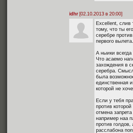
idhr
[02.10.2013 в 20:00]
Excellent, cли
тому, что ты е
серебре против
первого вылета
А ныики всегда 
Что асаемо наг
захождения в се
серебра. Смысл
была возможнос
единственная и
которой не хоч
Если у тебя пр
против которой 
отмена запрета 
например наа п
против голдов,
расслабона поп