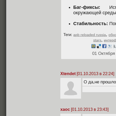
Баг-фиксы:
Испр
окружающей среды 
Стабильность:
Пов
,
Теги:
apb reloaded russia
обн
,
stars
интер
01 Октября
Xtendet
[01.10.2013 в 22:24]
О да,не прошло
xaoc
[01.10.2013 в 23:43]