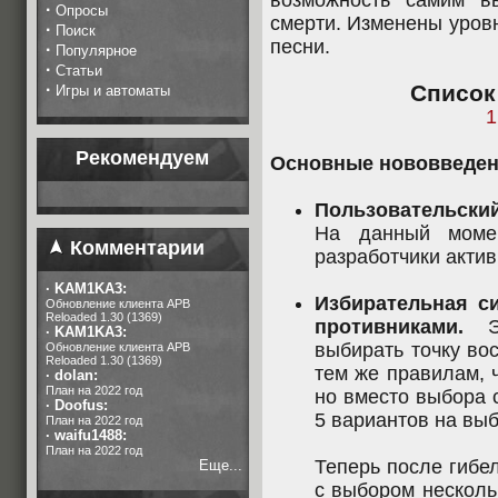
возможность самим в
·
Опросы
смерти. Изменены уров
·
Поиск
песни.
·
Популярное
·
Статьи
·
Список
Игры и автоматы
1
Рекомендуем
Основные нововведен
Пользовательский
На данный моме
Комментарии
разработчики актив
·
KAM1KA3:
Избирательная с
Обновление клиента APB
Reloaded 1.30 (1369)
противниками.
Эт
·
KAM1KA3:
выбирать точку вос
Обновление клиента APB
Reloaded 1.30 (1369)
тем же правилам, 
·
dolan:
План на 2022 год
но вместо выбора 
·
Doofus:
5 вариантов на выб
План на 2022 год
·
waifu1488:
План на 2022 год
Теперь после гибел
Еще...
с выбором несколь