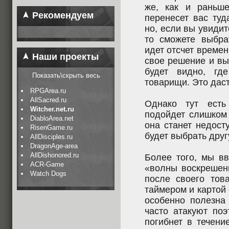
же, как и раньш
Рекомендуем
перенесет вас туд
но, если вы увидит
то сможете выбра
идет отсчет време
Наши проекты
свое решение и выб
будет видно, гд
Показать\скрыть весь
товарищи. Это дас
RPGArea.ru
AllSacred.ru
Однако тут есть
Witcher.net.ru
подойдет слишком 
DiabloArea.net
она станет недост
RisenGame.ru
будет выбрать друг
AllDisciples.ru
DragonAge-area
AllDishonored.ru
Более того, мы вв
ACR-Game
«волны воскрешени
Watch Dogs
после своего тов
таймером и картой 
особенно полезна 
часто атакуют поэ
погибнет в течени