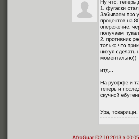
Ну что, теперь
1. фугаски стал
Забываем про 
процентов на 8
опережение, чер
получаем пукал
2. противник ре
только что прик
нихуя сделать 
моментально))
итд...
На руоффе и так
теперь и после
скучной ебутен
Ура, товарищи
AfroGuar
[02.10.2013 в 00:05