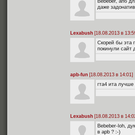
Bebeber, апб д
даже задонати
Lexabush
[18.08.2013 в 13:5
Скорей бы эта 
покинули сайт 
apb-fun
[18.08.2013 в 14:01]
гта4 ита лучше
Lexabush
[18.08.2013 в 14:0
Bebeber-loh, ду
в apb ? :-)