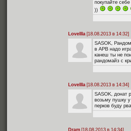
покупайте себе
))
LoveIIIa
[18.08.2013 в 14:32]
SASOK, Рандомщ
в APB надо игра
канеш ты не по
рандомайз с кр
LoveIIIa
[18.08.2013 в 14:34]
SASOK, донат р
возьму пушку у
перков буду рв
Dram
[18.08.2013 в 14:34]