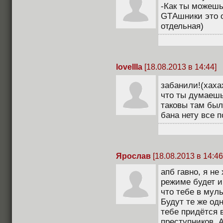
-Как ты можешь
GTАшники это 
отдельная)
loveIIIa
[18.08.2013 в 14:44]
забанили!(хаха
что ты думаешь
таковы там был
бана нету все п
Ярослав
[18.08.2013 в 14:46
апб гавно, я не
режиме будет и
что тебе в муль
Будут те же одн
тебе придётся 
преступников. 