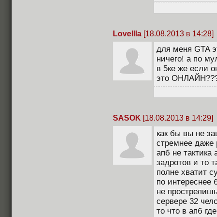
LoveIIIa
[18.08.2013 в 14:28]
для меня GTA э
ничего! а по м
в 5ке же если о
это ОНЛАЙН??
SASOK
[18.08.2013 в 14:29]
как бы вы не з
стремнее даже р
апб не тактика
задротов и то т
полне хватит су
по интереснее 
не прострелишь
сервере 32 чело
то что в апб г