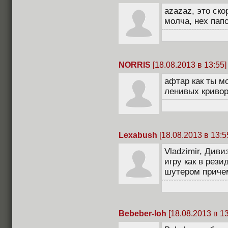
azazaz, это ско
молча, нех папо
NORRIS
[18.08.2013 в 13:55]
афтар как ты м
ленивых кривор
Lexabush
[18.08.2013 в 13:5
Vladzimir, Див
игру как в рез
шутером причем
Bebeber-loh
[18.08.2013 в 13