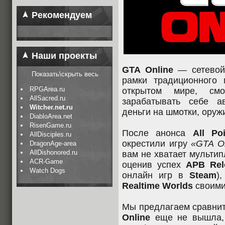
Рекомендуем
Наши проекты
GTA Online
— сетевой 
Показать\скрыть весь
рамки традиционного 
RPGArea.ru
открытом мире, смо
AllSacred.ru
зарабатывать себе а
Witcher.net.ru
деньги на шмотки, оружи
DiabloArea.net
RisenGame.ru
После анонса
All Poi
AllDisciples.ru
окрестили игру
«GTA On
DragonAge-area
AllDishonored.ru
вам не хватает мульти
ACR-Game
оценив успех
APB Rel
Watch Dogs
онлайн игр в
Steam
)
Realtime Worlds
своими
Мы предлагаем сравнит
Online
еще не вышла, 