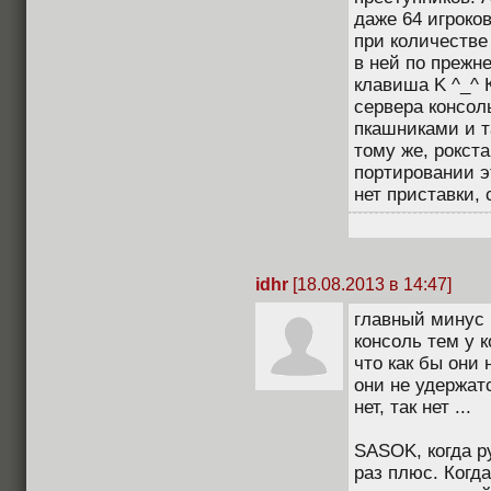
даже 64 игроко
при количестве
в ней по прежн
клавиша K ^_^ К
сервера консол
пкашниками и т
тому же, рокста
портировании эт
нет приставки, 
idhr
[18.08.2013 в 14:47]
главный минус 
консоль тем у к
что как бы они 
они не удержатс
нет, так нет ...
SASOK, когда ру
раз плюс. Когда