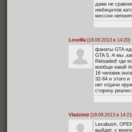
даже не сравни
имбицилов кат
миссии непоня
LoveIIIa
[18.08.2013 в 14:20]
фанаты GTA иди
GTA 5. А мы ,к
Reloaded! где е
вообще какой б
16 человек онл
32-64 и этого и
нет отдачи ору
сторону реалис
Vladzimir
[18.08.2013 в 14:21
Lexabush, OPE
выйдет, у мног