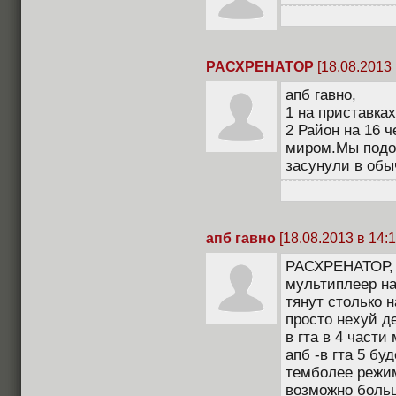
РАСХРЕНАТОР
[18.08.2013 
апб гавно,
1 на приставках
2 Район на 16 
миром.Мы подоб
засунули в обы
апб гавно
[18.08.2013 в 14:1
РАСХРЕНАТОР, я
мультиплеер на
тянут столько н
просто нехуй д
в гта в 4 част
апб -в гта 5 бу
темболее режим
возможно больш