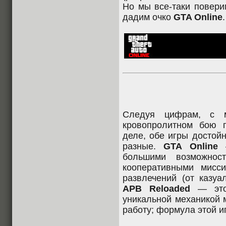
Но мы все-таки повери
дадим очко
GTA Online
.
Следуя цифрам, с 
кровопролитном бою
деле, обе игры достой
разные.
GTA Online
—
большими возможнос
кооперативными мисс
развлечений (от казуа
APB Reloaded
— это 
уникальной механикой 
работу; формула этой и