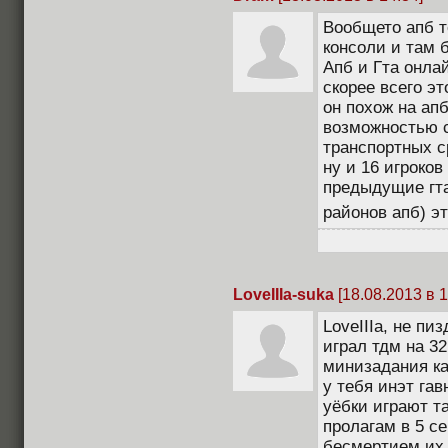
Вообщето апб т
консоли и там 
Апб и Гта онла
скорее всего э
он похож на а
возможностью с
транспортных ср
ну и 16 игроков
предыдущие гта
районов апб) э
LoveIIIa-suka
[18.08.2013 в 1
LoveIIIa, не пи
играл тдм на 32
минизадания как
у тебя инэт гав
уёбки играют та
пролагам в 5 се
бесмертием их 