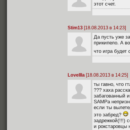
этот счет.
Stim13
[18.08.2013 в 14:23]
Да пусть уже з
прикипело. А во
что игра будет 
LoveIIIa
[18.08.2013 в 14:25]
ты гавно, что 
??? хаха расск
забагованный и
SAMPa непризна
если ты вылетел
это забред?
задрежкой(!!!)
и рокстаровцы н