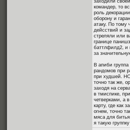
заходили своей
командер, то в
роль декорации
оборону и гара
атаку. По тому 
дейсствий и за
стреляли или в
границе панишз
баттлфилд2, и 
за значительну
В апиби группа
рандомов при р
при худшей. НО
точно так же, о
заходя на серв
в тмиспике, пр
четверками, а 
карту, где как 
огнем, точно та
мяса для битья 
я такую группку