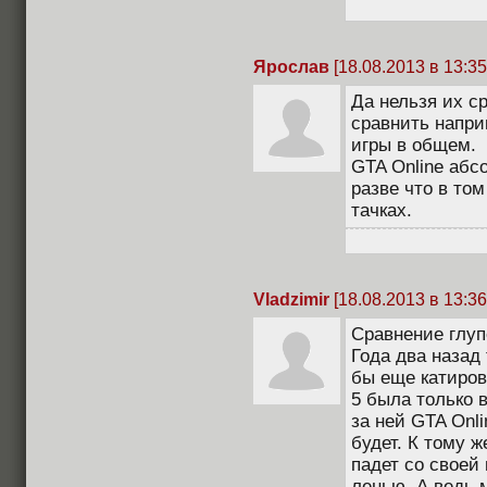
Ярослав
[18.08.2013 в 13:35
Да нельзя их с
сравнить напри
игры в общем.
GTA Online абс
разве что в том
тачках.
Vladzimir
[18.08.2013 в 13:36
Сравнение глу
Года два назад
бы еще катирова
5 была только 
за ней GTA Onli
будет. К тому ж
падет со своей
ленью. А ведь 