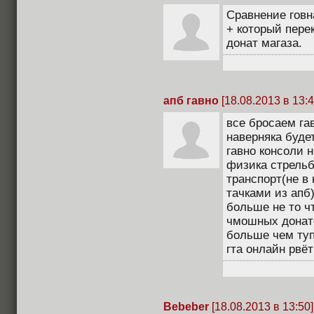
Сравнение говн
+ который пере
донат магаза.
апб гавно
[18.08.2013 в 13:4
все бросаем гав
наверняка будет
гавно консоли н
физика стрельб
транспорт(не в
тачками из апб
больше не то чт
чмошных донато
больше чем туп
гта онлайн рвёт
Bebeber
[18.08.2013 в 13:50]