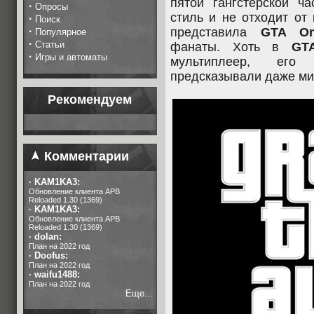
пятой гангстерской ч
·
Опросы
стиль и не отходит от
·
Поиск
·
представила
GTA On
Популярное
·
Статьи
фанаты. Хоть в
GT
·
Игры и автоматы
мультиплеер, его
предсказывали даже ми
Рекомендуем
Комментарии
·
KAM1KA3:
Обновление клиента APB
Reloaded 1.30 (1369)
·
KAM1KA3:
Обновление клиента APB
Reloaded 1.30 (1369)
·
dolan:
План на 2022 год
·
Doofus:
План на 2022 год
·
waifu1488:
План на 2022 год
Еще...