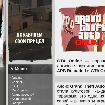
GTA Online
— воровс
логичное развитие жа
Меню
APB Reloaded
и
GTA On
·
Главная
·
Cabinet
·
Анонс
Grand Theft Auto
FAQ
·
OurProjects
стала культовой, каж
·
Архив новостей
тиражами, это одна и
·
Архив статей
серий игр. Фанаты игр
·
Галерея