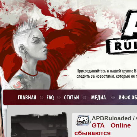
APBRuloaded
/
GTA Online
сбываются