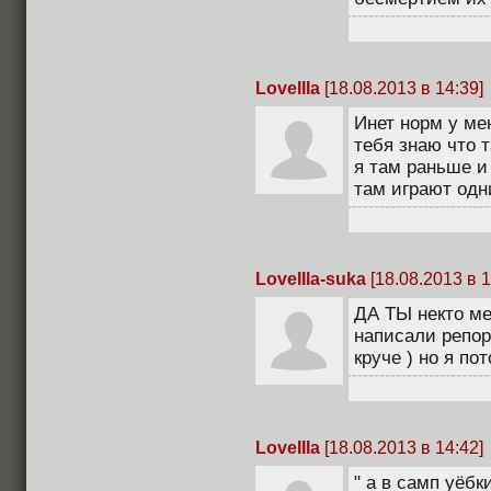
LoveIIIa
[18.08.2013 в 14:39]
Инет норм у ме
тебя знаю что т
я там раньше и
там играют одн
LoveIIIa-suka
[18.08.2013 в 1
ДА ТЫ некто м
написали репорт
круче ) но я п
LoveIIIa
[18.08.2013 в 14:42]
" а в самп уёбк