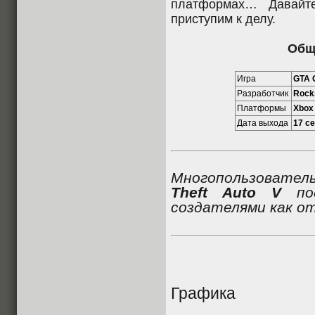
платформах… Давайт
приступим к делу.
Общ
Игра
GTA 
Разработчик
Rock
Платформы
Xbox
Дата выхода
17 се
Многопользовате
Theft Auto V
под
создателями как от
Графика