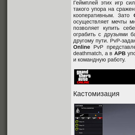
Геймплей этих игр си
такого упора на сраже
кооперативным. Зато
осуществляет мечты м
позволяет купить себе
ограбить с друзьями б
другому пути. PvP-зад
Online
PvP представле
deathmatch, а в
APB
упо
и командную работу.
Кастомизация