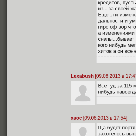
кредитов, пуст
из - за своей ж
Еще эти измене
дальности и ум
гирс оф вор чт
а изменениями 
снапы...бывает
кого нибудь ме
хитов а он все 
Lexabush
[09.08.2013 в 17:4
Все гуд за 115
нибудь навсегд
xaoc
[09.08.2013 в 17:54]
Ща будет портян
захотелось выг