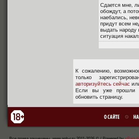
Сдается мне, ли
обождут, а пот
наебались, нев
придут всем не
выдать народу 
ситуация накал
К сожалению, возможно
только зарегистриров
авторизуйтесь сейчас
ил
Если вы уже прошли п
обновить страницу.
Все права защищены, www.apb-r.ru 2011-
2026 © / Powered by
sPaiz-