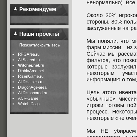
ненормально). Все 
Рекомендуем
Около 20% игроко
стороны, 80% поль
заслуженные награ
Наши проекты
Мы поняли, что мн
Показать\скрыть весь
фарм-миссии, из-
Сейчас мы рассма
RPGArea.ru
фильтра, что позв
AllSacred.ru
Witcher.net.ru
которые заслужи
DiabloArea.net
некоторым учас
RisenGame.ru
информацию о том,
AllDisciples.ru
DragonAge-area
Цель этого ивента
AllDishonored.ru
«обычные» миссии
ACR-Game
Watch Dogs
игроки готовы пой
процесс. Некотор
некоторые «не оче
Мы НЕ убираем 