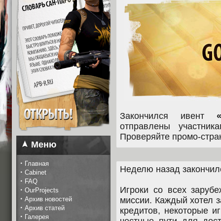
Закончился ивент
отправлены участник
Проверяйте промо-стран
Меню
·
Главная
Неделю назад закончи
·
Cabinet
·
FAQ
Игроки со всех заруб
·
OurProjects
·
Архив новостей
миссии. Каждый хотел 
·
Архив статей
кредитов, некоторые и
·
Галерея