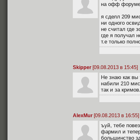
на офф форуме
я сделл 209 ми
ни одного осви
не считал где 
где я получал н
т.е только пол
Skipper
[09.08.2013 в 15:45]
Не знаю как вы
набили 210 мис
так и за кримов
AlexMur
[09.08.2013 в 16:55]
ъуй, тебе повез
фармил и тепер
большинство з