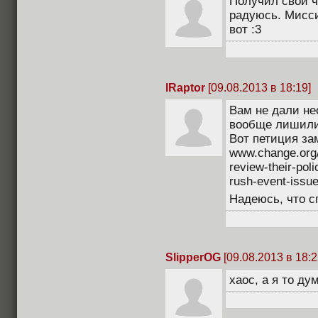
Получил свои ч
радуюсь. Мисси
вот :3
IRaptor
[09.08.2013 в 18:19]
Вам не дали н
вообще лишили
Вот петиция за
www.change.org/e
review-their-pol
rush-event-issu
Надеюсь, что с
SlipperOG
[09.08.2013 в 18:2
xaoc, а я то ду