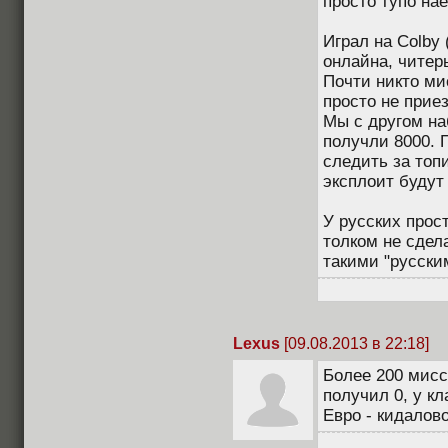
просто тупо нае
Играл на Colby 
онлайна, читер
Почти никто ми
просто не приез
Мы с другом наб
получли 8000. 
следить за топ
эксплоит будут
У русских прост
толком не сдел
такими "русски
Lexus
[09.08.2013 в 22:18]
Более 200 мисси
получил 0, у к
Евро - кидалово