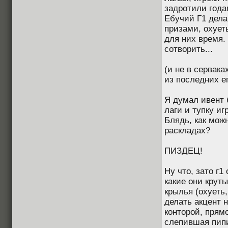
задротили года
Ебучий Г1 дела
призами, охуеть
для них время.
сотворить...
(и не в сервака
из последних ег
Я думал ивент 
лаги и тупку иг
Блядь, как можн
раскладах?
ПИЗДЕЦ!
Ну что, зато г1
какие они крут
крылья (охуеть,
делать акцент н
конторой, прямо
слепившая пипи