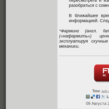
пересмотреть и из
разобраться с сом
В ближайшее вре
информацией. Сле
*Фарминг (англ. f
(«нафармить») ц
эксплуатируя скучны
механики.
Теги:
apb 
09 Августа 