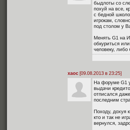
быдлоты со сл
похуй на все, 
с бедной школо
игрокам, словн
под столом у В
Менять G1 на И
обкуриться или
человеку, либо
xaoc
[09.08.2013 в 23:25]
На форуме G1 у
выдачи кредитов
отписался даже 
последним стра
Походу, дохуя 
кто и так не иг
вернулся, задро