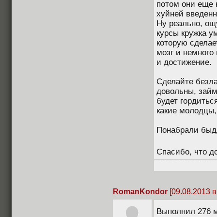
потом они еще 
хуйней введенн
Ну реально, ощ
курсы кружка у
которую сделае
мозг и немного 
и достижение.
Сделайте безла
довольны, займ
будет гордитьс
какие молодцы,
Понабрали быдл
Спасибо, что д
RomanKondor
[09.08.2013 в
Выполнил 276 м