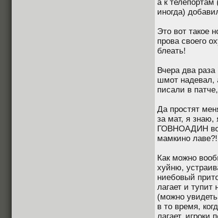
а к телепортам 
иногда) добави
Это вот такое н
прова своего о
блеать!
Вчера два раза
шмот надевал, 
писали в патче
Да простят мен
за мат, я знаю
ГОВНОАДИН воо
мамкино лаве?!
Как можно воо
хуйню, устраива
ниебовый приток
лагает и тупит
(можно увидеть
в то время, ког
лагает, игроки 