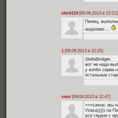
slerd119
[09.08.2013 в 22:21]
Пипец, выполни
кидалово ...
1
[09.08.2013 в 22:25]
StellaBridger,
вот не надо вы
у колби серва 
остальные ста
xaoc
[09.08.2013 в 22:47]
>>>Lexus: мы н
Ухаха))))) на П
все скудно с о