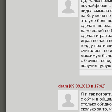
Да, жалко врем
ноулайферов с 
видел смысла ф
на 8к у меня н
это уже большо
сделать не реа
даже еслиб не б
сделал играя з
играл по часа п
голд у противн
считались, но 
максимум было,
с 0 очков, осв
получил цулую 1
dram
[09.08.2013 в 17:42]
Я и так потрати
с обт и в общем
столько обидно 
сколько за то, 