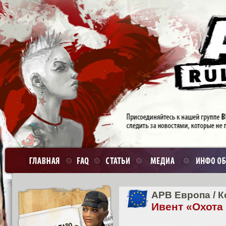
APB Европа
/
К
Ивент «Охота