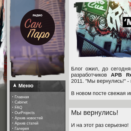
Блог ожил, до сегодня
разработчиков
APB Re
2011. "Мы вернулись!" -
Меню
В новом посте свежая и
·
Главная
·
Cabinet
·
FAQ
Мы вернулись!
·
OurProjects
·
Архив новостей
·
Архив статей
И на этот раз серьезно!
·
Галерея