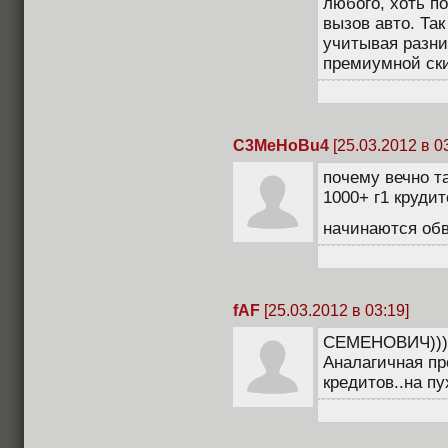
любого, хоть по
вызов авто. Та
учитывая разниц
премиумной скид
C3MeHoBu4
[25.03.2012 в 0
почему вечно та
1000+ г1 круди
начинаются обв
fAF
[25.03.2012 в 03:19]
СЕМЕНОВИЧ)))
Аналагичная пр
кредитов..на пу