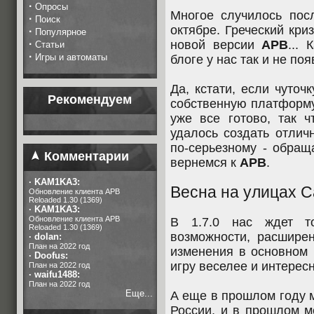
·
Опросы
Многое случилось пос
·
Поиск
октябре. Греческий кри
·
Популярное
·
новой версии
АРВ
...
Статьи
·
Игры и автоматы
блоге у нас так и не по
Да, кстати, если чуточ
Рекомендуем
собственную платформу
уже все готово, так 
удалось создать отлич
по-серьезному - обращ
Комментарии
вернемся к
АРВ
.
·
KAM1KA3:
Весна на улицах 
Обновление клиента APB
Reloaded 1.30 (1369)
·
KAM1KA3:
Обновление клиента APB
В 1.7.0 нас ждет т
Reloaded 1.30 (1369)
возможности, расшире
·
dolan:
План на 2022 год
изменения в основном 
·
Doofus:
игру веселее и интерес
План на 2022 год
·
waifu1488:
План на 2022 год
Еще...
А еще в прошлом году 
России, и в прошлом м