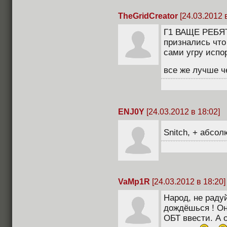
TheGridCreator
[24.03.2012 в
Г1 ВАЩЕ РЕБЯТА
признались что
сами угру испор
все же лучше ч
ENJ0Y
[24.03.2012 в 18:02]
Snitch, + абсо
VaMp1R
[24.03.2012 в 18:20]
Народ, не раду
дождёшься ! Он
ОБТ ввести. А 