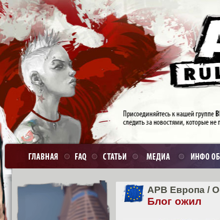
APB Европа
/
О
Блог ожил