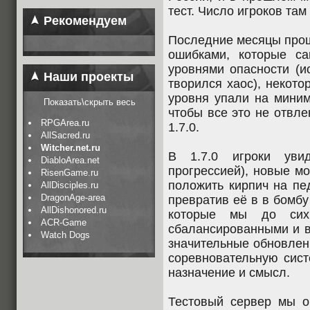
тест. Число игроков там
Рекомендуем
Последние месяцы прош
ошибками, которые с
уровнями опасности (и
Наши проекты
творился хаос), некот
уровня упали на миним
Показать\скрыть весь
чтобы все это не отвле
RPGArea.ru
1.7.0.
AllSacred.ru
Witcher.net.ru
В 1.7.0 игроки уви
DiabloArea.net
прогрессией), новые м
RisenGame.ru
положить кирпич на пе
AllDisciples.ru
DragonAge-area
превратив её в в бомбу
AllDishonored.ru
которые мы до сих
ACR-Game
сбалансированными и в
Watch Dogs
значительные обновлен
соревновательную сист
назначение и смысл.
Тестовый сервер мы о