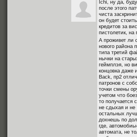
Ichi, ну да, бу
после этого пат
чиста заскринит
он будет стоит
кредитов за ви
пистолетик, на 
А проживет ли 
нового района 
типа третий фа
нычки на стары
геймплэя, но в
концовка даже и
Back, пр2 отли
патронов с соб
точки смены ору
учетом что бое
то получается с
не сдыхая и не 
остальных лучш
дохнешь по дол
где, автомобиь
автомата, не т