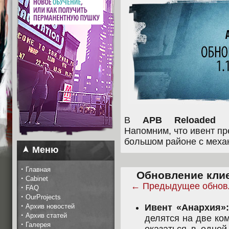
В
APB Reloaded
во
Напомним, что ивент пр
большом районе с меха
Меню
·
Главная
Обновление клиен
·
Cabinet
← Предыдущее обнов
·
FAQ
·
OurProjects
·
Архив новостей
Ивент «Анархия»:
·
Архив статей
делятся на две ко
·
Галерея