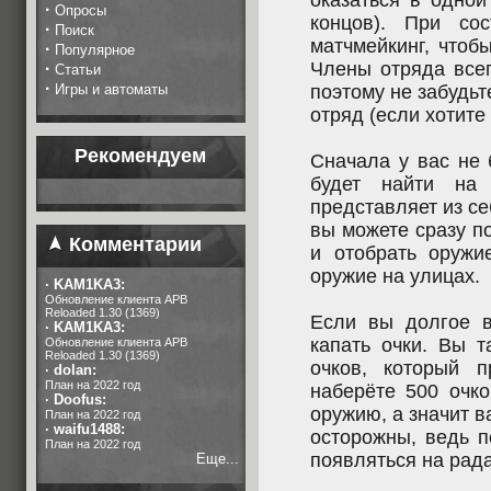
оказаться в одной
·
Опросы
концов). При со
·
Поиск
матчмейкинг, чтоб
·
Популярное
Члены отряда всег
·
Статьи
·
Игры и автоматы
поэтому не забудьт
отряд (если хотите 
Рекомендуем
Сначала у вас не 
будет найти на
представляет из се
вы можете сразу по
Комментарии
и отобрать оружи
оружие на улицах.
·
KAM1KA3:
Обновление клиента APB
Reloaded 1.30 (1369)
Если вы долгое в
·
KAM1KA3:
капать очки. Вы 
Обновление клиента APB
Reloaded 1.30 (1369)
очков, который 
·
dolan:
План на 2022 год
наберёте 500 очко
·
Doofus:
оружию, а значит в
План на 2022 год
·
waifu1488:
осторожны, ведь п
План на 2022 год
появляться на рада
Еще...