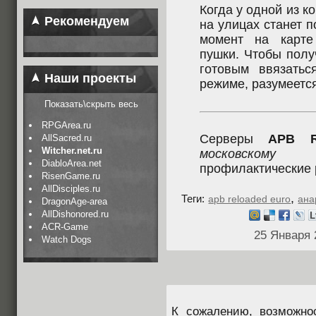
Когда у одной из к
Рекомендуем
на улицах станет п
момент на карте
пушки. Чтобы полу
готовым ввязать
Наши проекты
режиме, разумеется
Показать\скрыть весь
RPGArea.ru
Серверы
APB R
AllSacred.ru
Witcher.net.ru
московскому 
DiabloArea.net
профилактические 
RisenGame.ru
AllDisciples.ru
,
Теги:
apb reloaded euro
ана
DragonAge-area
AllDishonored.ru
ACR-Game
25 Января 
Watch Dogs
К сожалению, возможно