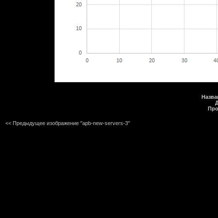
Назва
Про
<< Предыдущее изображение "apb-new-servers-3"