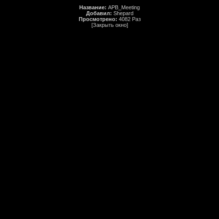
Название:
APB_Meeting
Добавил:
Shepard
Просмотрено:
4082 Раз
[Закрыть окно]