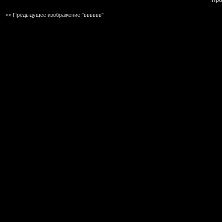
Про
<< Предыдущее изображение "вввввв"