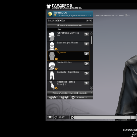
Названи
До