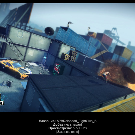
Название:
APBReloaded_FightClub_B
Добавил:
shepard
Просмотрено:
5771 Раз
[Закрыть окно]