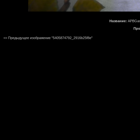
Название:
APBGam
Про
<< Предыдущее изображение "5405874792_2916b25f8e"