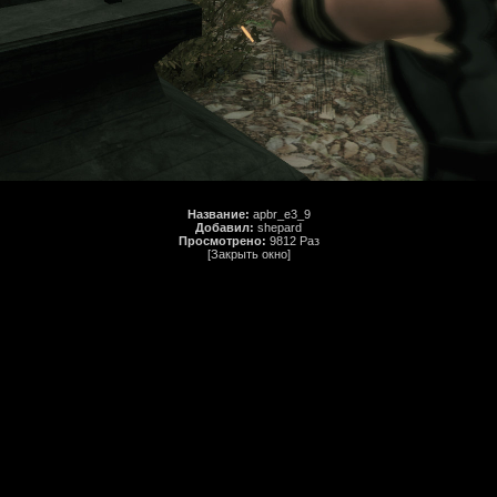
Название:
apbr_e3_9
Добавил:
shepard
Просмотрено:
9812 Раз
[Закрыть окно]