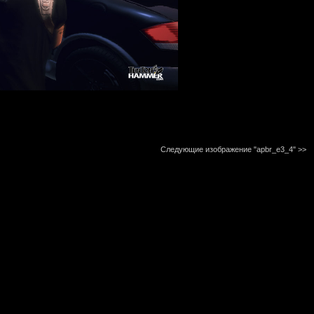
Следующие изображение "apbr_e3_4"
>>