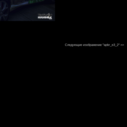
Следующие изображение "apbr_e3_2"
>>