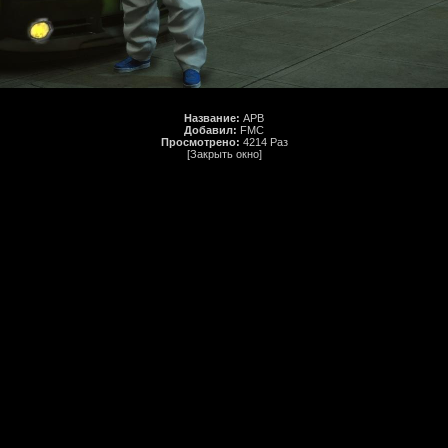
Название:
APB
Добавил:
FMC
Просмотрено:
4214 Раз
[Закрыть окно]