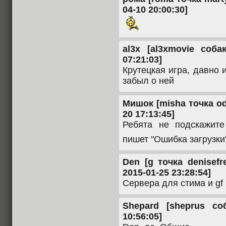
04-10 20:00:30]
al3x [al3xmovie соба
07:21:03]
Крутецкая игра, давно 
забыл о ней
Мишок [misha точка odo
20 17:13:45]
Ребята не подскажите
пишет "Ошибка загрузки
Den [g точка denisef
2015-01-25 23:28:54]
Сервера для стима и gf 
Shepard [sheprus со
10:56:05]