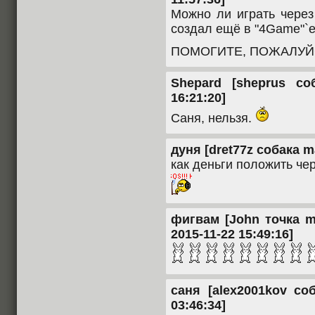
Можно ли играть через
создал ещё в "4Game"`
ПОМОГИТЕ, ПОЖАЛУЙС
Shepard [sheprus со
16:21:20]
Саня, нельзя.
дуня [dret77z собака ma
как деньги положить чер
фигвам [John точка ma
2015-11-22 15:49:16]
саня [alex2001kov соб
03:46:34]