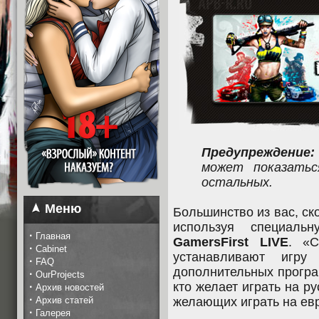
Предупреждение:
может показатьс
остальных.
Меню
Большинство из вас, ск
используя специал
·
Главная
GamersFirst LIVE
. «С
·
Cabinet
устанавливают игру
·
FAQ
дополнительных програм
·
OurProjects
кто желает играть на ру
·
Архив новостей
·
Архив статей
желающих играть на евр
·
Галерея