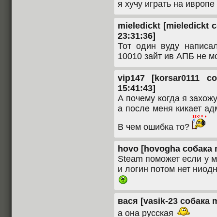
я хучу играть на ивропе
mieledickt [mieledickt 
23:31:36]
Тот один вуду написа
10010 зайт ив АПБ не м
vip147 [korsar0111 с
15:41:43]
А почему когда я захожу
а после меня кикает адм
В чем ошибка то?
hovo [hovogha собака ma
Steam поможет если у 
и логин потом нет ниод
вася [vasik-23 собака m
а она русская