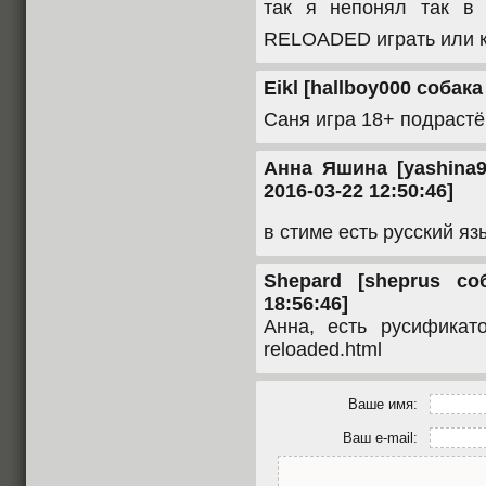
так я непонял так в
RELOADED играть или к
Eikl [hallboy000 собака 
Саня игра 18+ подраст
Анна Яшина [yashina98
2016-03-22 12:50:46]
в стиме есть русский яз
Shepard [sheprus со
18:56:46]
Анна, есть русификатор:
reloaded.html
Ваше имя:
Ваш e-mail: