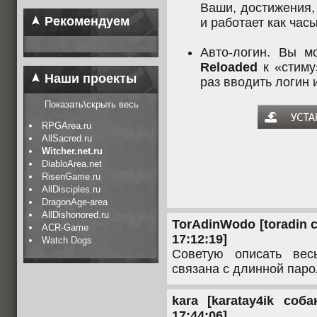
Ваши, достижения,
Рекомендуем
и работает как часы
Авто-логин. Вы м
Reloaded
к «стиму
Наши проекты
раз вводить логин 
Показать\скрыть весь
RPGArea.ru
AllSacred.ru
Witcher.net.ru
DiabloArea.net
RisenGame.ru
AllDisciples.ru
DragonAge-area
AllDishonored.ru
TorAdinWodo [toradin с
ACR-Game
17:12:19]
Watch Dogs
Советую описать вес
связана с длинной паро
kara [karatay4ik соб
17:44:06]