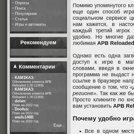
·
Опросы
Помимо упомянутого кл
·
Поиск
еще один способ игр
·
Популярное
социальном сервисе 
·
Статьи
нам кажется, в наст
·
Игры и автоматы
каждый третий игрок 
удобно. Но многие да
Рекомендуем
любимая
APB Reloade
Однако есть одна заг
доступ к игре в ма
Комментарии
словами, введя в окн
программа не выдаст н
·
KAM1KA3:
ссылке в браузере нап
Обновление клиента APB
Reloaded 1.30 (1369)
сообщение о том, что
«
·
KAM1KA3:
регионе»
. Так как же б
Обновление клиента APB
Reloaded 1.30 (1369)
Просто кликните по кн
·
dolan:
вам установить
APB Re
План на 2022 год
·
Doofus:
План на 2022 год
·
waifu1488:
Почему удобно игр
План на 2022 год
Еще...
Все в одном мес