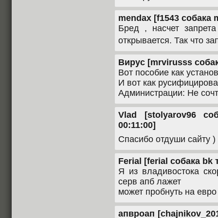
mendax [f1543 собака ma
Бред , насчет запрет
открывается. Так что за
Вирус [mrvirusss собака
Вот пособие как устано
И вот как русифицирова
Администрации: Не сочт
Vlad [stolyarov96 со
00:11:00]
Спасибо отдуши сайту )
Ferial [ferial собака bk
Я из владивостока ско
серв апб лажет
может пробнуть на евро
апвроап [chajnikov_201