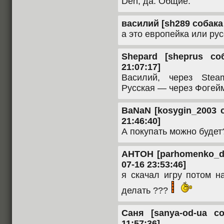
Den, да. Общие.
василий [sh289 собака b
а это европейка или ру
Shepard [sheprus со
21:07:17]
Василий, через Stea
Русская — через Фогей
BaNaN [kosygin_2003 с
21:46:40]
А покупать можно будет
АНТОН [parhomenko_dan
07-16 23:53:46]
я скачал игру потом н
делать ???
Саня [sanya-od-ua со
11:57:36]