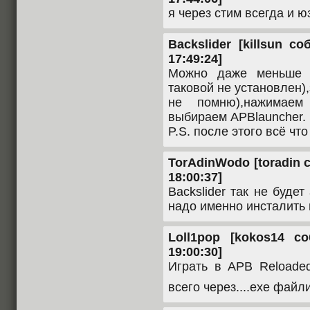
я через стим всегда и 
Backslider [killsun с
17:49:24]
Можно даже меньше п
таковой не установлен),
не помню),нажимаем
выбираем APBlauncher.
P.S. после этого всё что
TorAdinWodo [toradin с
18:00:37]
Backslider так не будет
надо именно инсталить 
Loll1pop [kokos14 со
19:00:30]
Играть в APB Reloade
всего через....exe файл