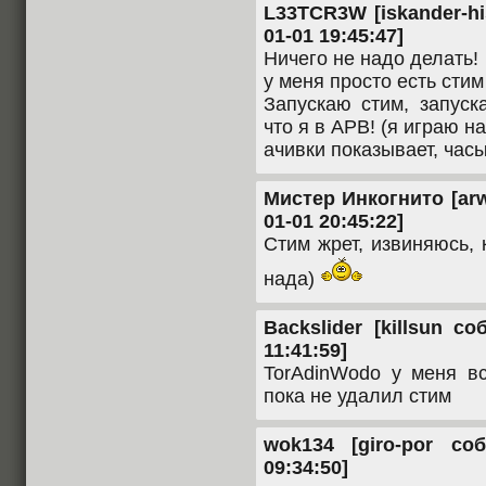
L33TCR3W [iskander-hi
01-01 19:45:47]
Ничего не надо делать!
у меня просто есть стим с
Запускаю стим, запуск
что я в АРВ! (я играю на
ачивки показывает, час
Мистер Инкогнито [arws
01-01 20:45:22]
Стим жрет, извиняюсь, 
нада)
Backslider [killsun с
11:41:59]
TorAdinWodo у меня вс
пока не удалил стим
wok134 [giro-por со
09:34:50]