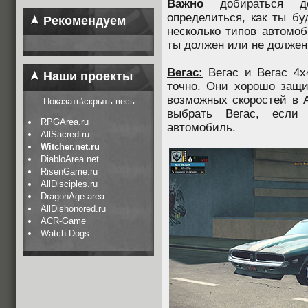
Важно
добираться до
определиться, как ты бу
Рекомендуем
несколько типов автомоб
ты должен или не должен
Вегас:
Вегас и Вегас 4
Наши проекты
точно. Они хорошо защ
возможных скоростей в 
Показать\скрыть весь
выбрать Вегас, если
RPGArea.ru
автомобиль.
AllSacred.ru
Witcher.net.ru
DiabloArea.net
RisenGame.ru
AllDisciples.ru
DragonAge-area
AllDishonored.ru
ACR-Game
Watch Dogs