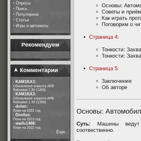
·
Опросы
Основы: Автомо
·
Поиск
Советы и приё
·
Популярное
Как играть про
·
Статьи
Поговорим о чи
·
Игры и автоматы
Страница 4:
Рекомендуем
Тонкости: Захв
Тонкости: Захв
Страница 5:
Комментарии
Заключение
·
KAM1KA3:
Обновление клиента APB
Об авторе
Reloaded 1.30 (1369)
·
KAM1KA3:
Обновление клиента APB
Reloaded 1.30 (1369)
·
dolan:
Основы: Автомобили
План на 2022 год
·
Doofus:
План на 2022 год
·
waifu1488:
Суть:
Машины ведут с
План на 2022 год
соотвественно.
Еще...