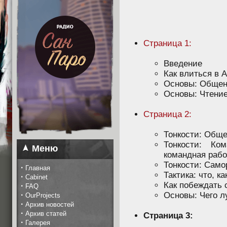
Страница 1:
Введение
Как влиться в 
Основы: Общени
Основы: Чтение
Страница 2:
Тонкости: Обще
Тонкости: Ко
Меню
командная рабо
Тонкости: Само
·
Главная
Тактика: что, ка
·
Cabinet
Как побеждать 
·
FAQ
·
Основы: Чего л
OurProjects
·
Архив новостей
·
Архив статей
Страница 3:
·
Галерея