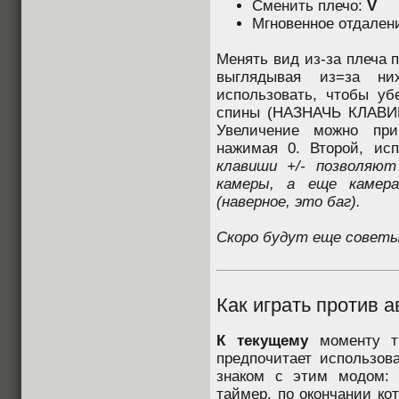
Сменить плечо:
V
Мгновенное отдален
Менять вид из-за плеча 
выглядывая из=за ни
использовать, чтобы уб
спины (НАЗНАЧЬ КЛАВИ
Увеличение можно при
нажимая 0. Второй, ис
клавиши +/- позволяю
камеры, а еще камер
(наверное, это баг).
Скоро будут еще советы
Как играть против 
К текущему
моменту ты
предпочитает использов
знаком с этим модом: 
таймер, по окончании ко