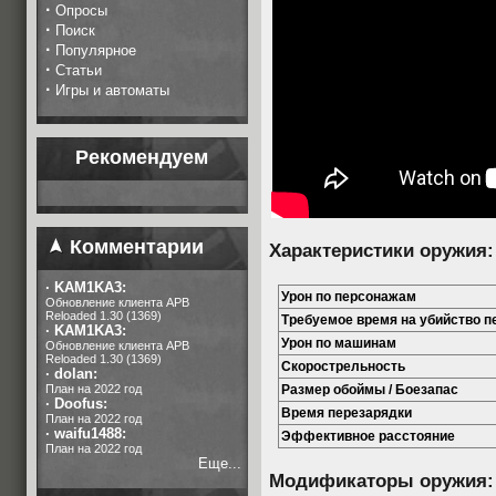
·
Опросы
·
Поиск
·
Популярное
·
Статьи
·
Игры и автоматы
Рекомендуем
Комментарии
Характеристики оружия:
·
KAM1KA3:
Урон по персонажам
Обновление клиента APB
Reloaded 1.30 (1369)
Требуемое время на убийство 
·
KAM1KA3:
Урон по машинам
Обновление клиента APB
Reloaded 1.30 (1369)
Скорострельность
·
dolan:
План на 2022 год
Размер обоймы / Боезапас
·
Doofus:
Время перезарядки
План на 2022 год
·
waifu1488:
Эффективное расстояние
План на 2022 год
Еще...
Модификаторы оружия: