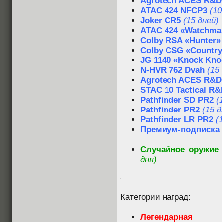
Agrotech ACES R&D 
ATAC 424 NFCP3
(10
Joker CR5
(15 дней)
ATAC 424 «Watchma
Colby RSA «Hunter»
Colby CSG «Country
JG 1140 «Knock Kno
N-HVR 762 Dvah
(15
Agrotech ACES R&D 
STAC 10 Tactical R&D
Pathfinder SD PR2
(
Pathfinder PR2
(15 д
Pathfinder LR PR2
(
Премиум-подписка
Случайное оружие 
дня)
Категории наград:
Легендарная