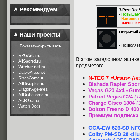
Рекомендуем
3-Post Dot 
-
Повышае
-
Изменяет
-
Уменьшае
Открытый 
Наши проекты
- Позволяе
Показать\скрыть весь
RPGArea.ru
В этом загадочном ящике
AllSacred.ru
предметов:
Witcher.net.ru
DiabloArea.net
N-TEC 7 «Ursus»
(на
RisenGame.ru
AllDisciples.ru
Bishada Rapier Spor
DragonAge-area
Vegas G20 4x4 «Gu
AllDishonored.ru
Patriot Vegas G24
(1
ACR-Game
Charge Cisco 1804
(
Watch Dogs
Dolton Fresno D 400
Премиум-подписка
OCA-EW 626-SD NF
Colby PM-SD 28 «Hus