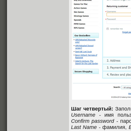
Шаг четвертый:
Заполн
Username
- имя польз
Confirm password
- пар
Last Name
- фамилия,