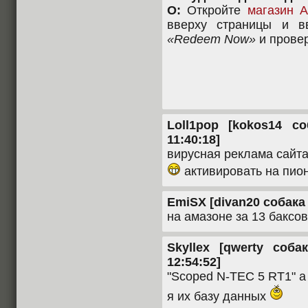
О:
Откройте
магазин 
вверху страницы и в
«Redeem Now»
и провер
Loll1pop [kokos14 со
11:40:18]
вирусная реклама сайта
активировать на пион
EmiSX [divan20 собака m
на амазоне за 13 баксо
Skyllex [qwerty соба
12:54:52]
"Scoped N-TEC 5 RT1" а 
я их базу данных