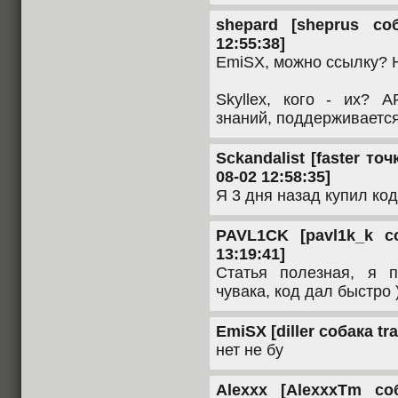
shepard [sheprus со
12:55:38]
EmiSX, можно ссылку? Н
Skyllex, кого - их?
знаний, поддерживаетс
Sckandalist [faster точ
08-02 12:58:35]
Я 3 дня назад купил код
PAVL1CK [pavl1k_k со
13:19:41]
Статья полезная, я 
чувака, код дал быстро )
EmiSX [diller собака tra
нет не бу
Alexxx [AlexxxTm со