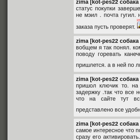
zima [kot-pes22 собака 
статус покупки заверш
не мэил . почта гугил
заказа пусть проверят.
zima [kot-pes22 собака 
вобщем я так понял. ком
поводу горевать канеч
пришлется. а в ней по лю
zima [kot-pes22 собака 
пришол ключик то. на
задержку .так что все 
что на сайте тут в
представлено все удобн
zima [kot-pes22 собака 
самое интересное что п
сразу его активироват