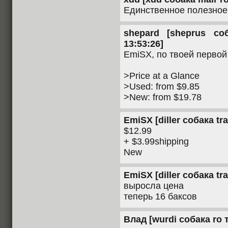
Единственное полезное 
shepard [sheprus со
13:53:26]
EmiSX, по твоей первой
>Price at a Glance
>Used: from $9.85
>New: from $19.78
EmiSX [diller собака tra
$12.99
+ $3.99shipping
New
EmiSX [diller собака tra
выросла цена
теперь 16 баксов
Влад [wurdi собака ro т