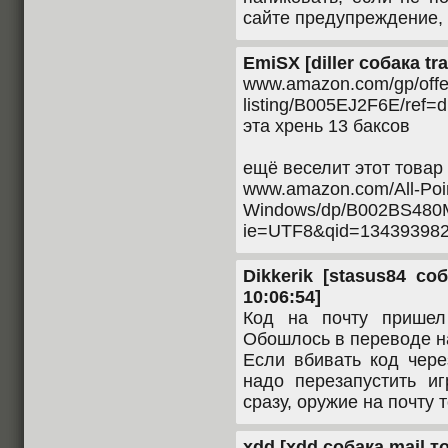
сайте предупреждение, 
EmiSX [diller собака tra
www.amazon.com/gp/offe
listing/B005EJ2F6E/ref
эта хрень 13 баксов
ещё веселит этот товар
www.amazon.com/All-Point
Windows/dp/B002BS480M
ie=UTF8&qid=134393982
Dikkerik [stasus84 со
10:06:54]
Код на почту пришел
Обошлось в переводе на
Если вбивать код чере
надо перезапустить и
сразу, оружие на почту 
xdd [xdd собака mail то