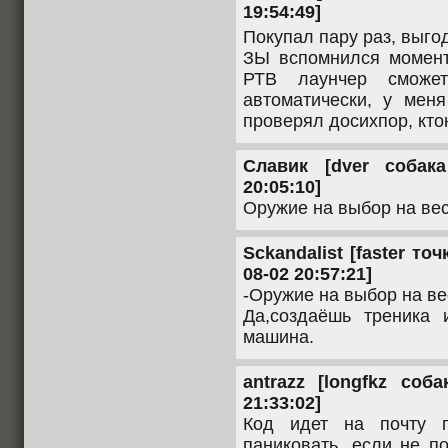
19:54:49]
Покупал пару раз, выго
ЗЫ вспомнился момент,
РТВ лаунчер сможе
автоматически, у мен
проверял досихпор, кто
Славик [dver собака
20:05:10]
Оружие на выбор на вес
Sckandalist [faster точ
08-02 20:57:21]
-Оружие на выбор на ве
Да,создаёшь треника
машина.
antrazz [longfkz соб
21:33:02]
Код идет на почту п
паниковать, если не п