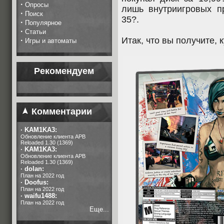
·
Опросы
лишь внутриигровых 
·
Поиск
35?.
·
Популярное
·
Статьи
Итак, что вы получите, 
·
Игры и автоматы
Рекомендуем
Комментарии
·
KAM1KA3:
Обновление клиента APB
Reloaded 1.30 (1369)
·
KAM1KA3:
Обновление клиента APB
Reloaded 1.30 (1369)
·
dolan:
План на 2022 год
·
Doofus:
План на 2022 год
·
waifu1488:
План на 2022 год
Еще...