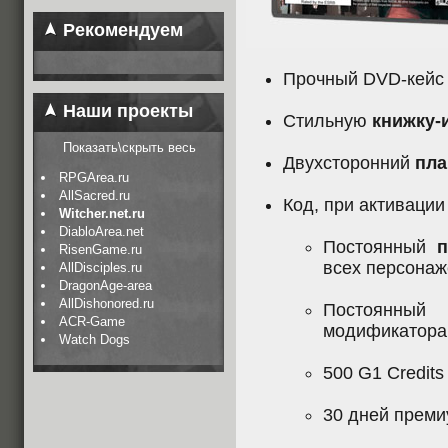
Рекомендуем
Прочный DVD-кейс
Наши проекты
Стильную
книжку-
Показать\скрыть весь
Двухсторонний
пла
RPGArea.ru
AllSacred.ru
Код, при активации
Witcher.net.ru
DiabloArea.net
Постоянный
RisenGame.ru
всех персонаж
AllDisciples.ru
DragonAge-area
AllDishonored.ru
Постоянны
ACR-Game
модификатор
Watch Dogs
500 G1 Credit
30 дней преми