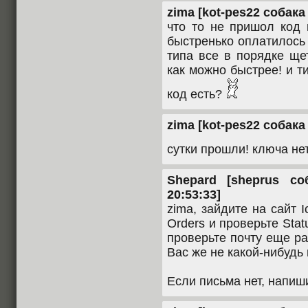
zima [kot-pes22 собака 
что то не пришол код 
быстренько оплатилось
типа все в порядке щ
как можно быстрее! и т
код есть?
zima [kot-pes22 собака 
сутки прошли! ключа не
Shepard [sheprus со
20:53:33]
zima, зайдите на сайт 
Orders и проверьте Stat
проверьте почту еще ра
Вас же не какой-нибудь 
Если письма нет, напиши