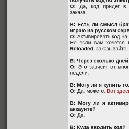
получить код по элек
О:
Да, код придет в 
заказа.
В: Есть ли смысл бра
играю на русском сер
О:
Активировать код на 
Но если вам хочется 
Reloaded
, заказывайте.
В: Через сколько дне
О:
Это зависит от мног
недели.
В: Могу ли я купить т
О:
Да, можете.
Вот здес
В: Могу ли я активи
аккаунте?
О:
Да.
В: Куда вводить код?