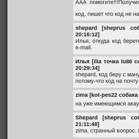
ААА помогите!!!Получи
код, пишет что код не н
shepard [sheprus со
20:16:12]
Илья, откуда код бере
e-mail.
Илья [ilia точка lu86 
20:29:34]
shepard, код беру с ман
потому-что код на почту
zima [kot-pes22 собака 
на уже имеющимся акау
Shepard [sheprus со
21:11:48]
zima, странный вопрос.