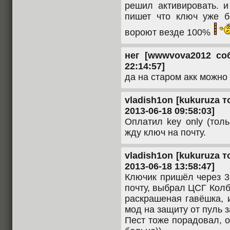
решил активировать. 
пишет что ключ уже б
вороют везде 100%
нег [wwwvova2012 соб
22:14:57]
да на старом акк можно
vladish1on [kukuruza т
2013-06-18 09:58:03]
Оплатил key only (тол
жду ключ на почту.
vladish1on [kukuruza т
2013-06-18 13:58:47]
Ключик пришёл через 3
почту, выбрал ЦСГ Колб
раскрашеная гавёшка, 
мод на защиту от пуль 
Пест тоже порадовал, 