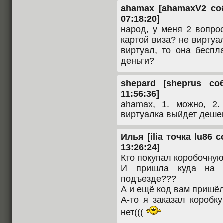
ahamax [ahamaxV2 соб
07:18:20]
народ, у меня 2 вопро
картой виза? не виртуа
виртуал, то она беспл
деньги?
shepard [sheprus со
11:56:36]
ahamax, 1. можно, 2
виртуалка выйдет деше
Илья [ilia точка lu86 
13:26:24]
Кто покупал коробочн
И пришла куда на 
подъезде???
А и ещё код вам пришёл
А-то я заказал коробк
нет(((