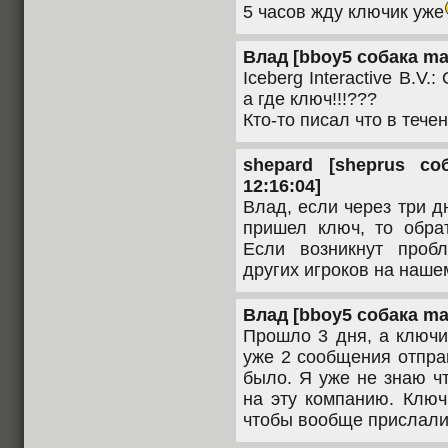
5 часов жду ключик уже
Влад [bboy5 собака mail
Iceberg Interactive B.V.:
а где ключ!!!???
Кто-то писал что в тече
shepard [sheprus со
12:16:04]
Влад, если через три 
пришел ключ, то обрат
Если возникнут проб
других игроков на наше
Влад [bboy5 собака mail
Прошло 3 дня, а ключи
уже 2 сообщения отправ
было. Я уже не знаю ч
на эту компанию. Ключ
чтобы вообще прислали 