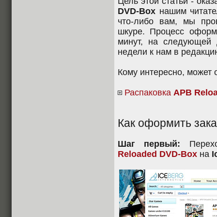
Цель этой статьи - ока
DVD-Box
нашим читател
что-либо вам, мы про
шкуре. Процесс оформ
минут, на следующей 
недели к нам в редакци
Кому интересно, может 
Распаковка
APB Relo
Как оформить зака
Шаг первый:
Перех
Reloaded DVD-Box
на
I