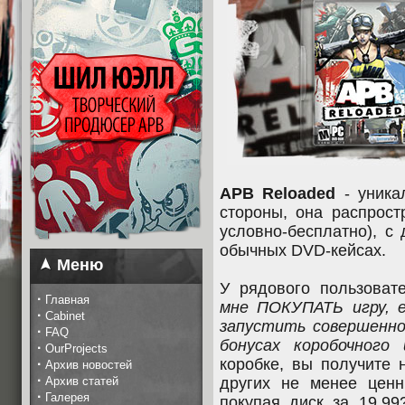
APB Reloaded
- уника
стороны, она распростр
условно-бесплатно), с
обычных DVD-кейсах.
Меню
У рядового пользоват
·
Главная
мне ПОКУПАТЬ игру, е
·
Cabinet
запустить совершенно
·
FAQ
бонусах коробочного 
·
OurProjects
коробке, вы получите 
·
Архив новостей
·
Архив статей
других не менее ценн
·
Галерея
покупая диск за 19,99